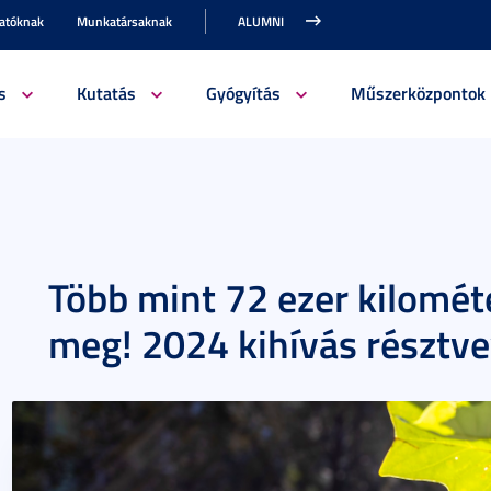
gatóknak
Munkatársaknak
ALUMNI
s
Kutatás
Gyógyítás
Műszerközpontok
Több mint 72 ezer kilométe
meg! 2024 kihívás résztve