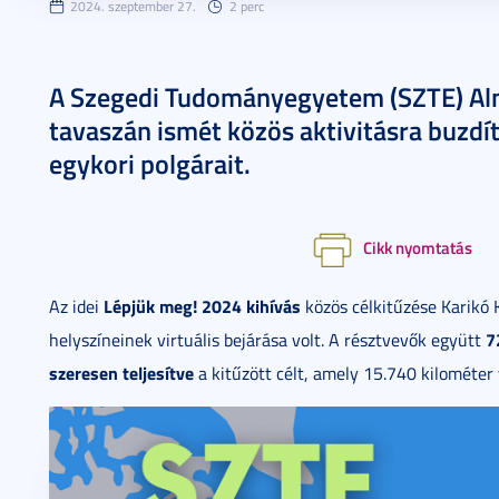
2024. szeptember 27.
2 perc
A Szegedi Tudományegyetem (SZTE) Al
tavaszán ismét közös aktivitásra buzdít
egykori polgárait.
Cikk nyomtatás
Lépjük meg! 2024 kihívás
Az idei
közös célkitűzése Karikó 
7
helyszíneinek virtuális bejárása volt. A résztvevők együtt
szeresen teljesítve
a kitűzött célt, amely 15.740 kilométer 