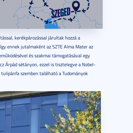
utással, kerékpározással járultak hozzá a
i, így ennek jutalmaként az SZTE Alma Mater az
reműködésével és szakmai támogatásával egy
z Árpád sétányon, ezzel is tisztelegve a Nobel-
kai tulipánfa szemben található a Tudományok