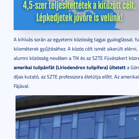
A kihívás során az egyetemi közösség tagjai gyaloglással, f
kilométerek gyűjtéséhez. A közös célt ismét sikerült elérn
alumni közösség nevében a TIK és az SZTE Füvészkert köz
amerikai tulipánfát (Liriodendron tulipifera) ültetett
a Gönc
díjas kutató, az SZTE professzora életútja előtt. Az ameri
Fájával.