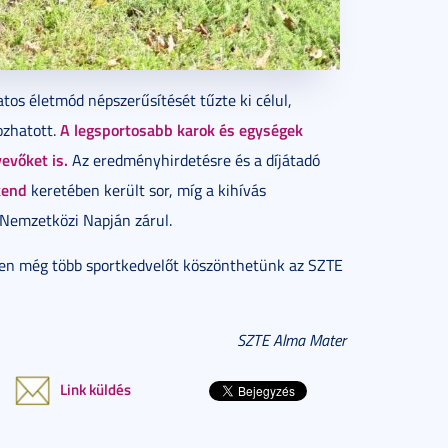
tos életmód népszerűsítését tűzte ki célul,
A legsportosabb karok és egységek
ozhatott.
vevőket is.
Az eredményhirdetésre és a díjátadó
kend
keretében került sor, míg a kihívás
emzetközi Napján zárul.
en még több sportkedvelőt köszönthetünk az SZTE
SZTE Alma Mater
Link küldés