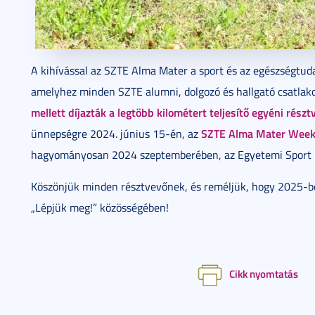
A kihívással az SZTE Alma Mater a sport és az egészségtuda
amelyhez minden SZTE alumni, dolgozó és hallgató csatlak
mellett díjazták a legtöbb kilométert teljesítő egyéni részt
SZTE Alma Mater Wee
ünnepségre 2024. június 15-én, az
hagyományosan 2024 szeptemberében, az Egyetemi Sport N
Köszönjük minden résztvevőnek, és reméljük, hogy 2025-b
„Lépjük meg!” közösségében!
Cikk nyomtatás