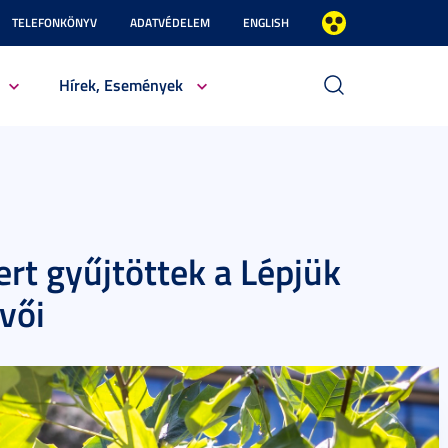
TELEFONKÖNYV
ADATVÉDELEM
ENGLISH
Hírek, Események
rt gyűjtöttek a Lépjük
vői