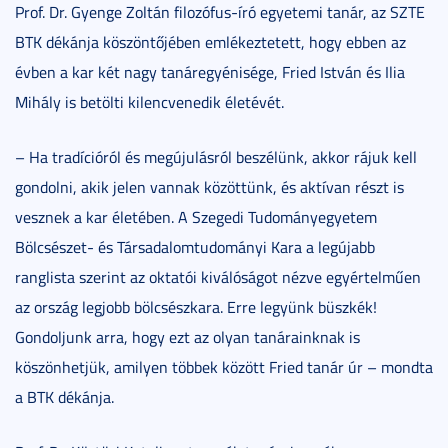
Prof. Dr. Gyenge Zoltán filozófus-író egyetemi tanár, az SZTE
BTK dékánja köszöntőjében emlékeztetett, hogy ebben az
évben a kar két nagy tanáregyénisége, Fried István és Ilia
Mihály is betölti kilencvenedik életévét.
– Ha tradícióról és megújulásról beszélünk, akkor rájuk kell
gondolni, akik jelen vannak közöttünk, és aktívan részt is
vesznek a kar életében. A Szegedi Tudományegyetem
Bölcsészet- és Társadalomtudományi Kara a legújabb
ranglista szerint az oktatói kiválóságot nézve egyértelműen
az ország legjobb bölcsészkara. Erre legyünk büszkék!
Gondoljunk arra, hogy ezt az olyan tanárainknak is
köszönhetjük, amilyen többek között Fried tanár úr – mondta
a BTK dékánja.