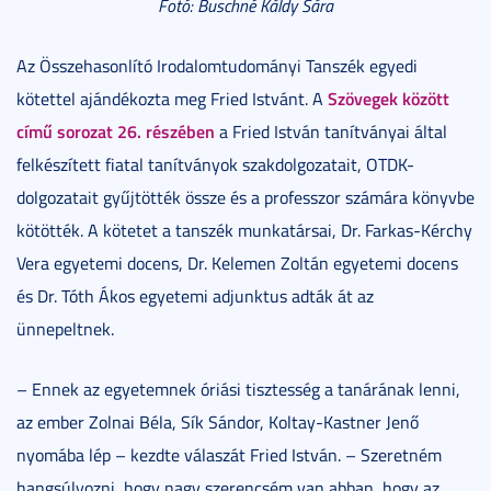
Fotó: Buschné Káldy Sára
Az Összehasonlító Irodalomtudományi Tanszék egyedi
Szövegek között
kötettel ajándékozta meg Fried Istvánt. A
című sorozat 26. részében
a Fried István tanítványai által
felkészített fiatal tanítványok szakdolgozatait, OTDK-
dolgozatait gyűjtötték össze és a professzor számára könyvbe
kötötték. A kötetet a tanszék munkatársai, Dr. Farkas-Kérchy
Vera egyetemi docens, Dr. Kelemen Zoltán egyetemi docens
és Dr. Tóth Ákos egyetemi adjunktus adták át az
ünnepeltnek.
– Ennek az egyetemnek óriási tisztesség a tanárának lenni,
az ember Zolnai Béla, Sík Sándor, Koltay-Kastner Jenő
nyomába lép – kezdte válaszát Fried István. – Szeretném
hangsúlyozni, hogy nagy szerencsém van abban, hogy az