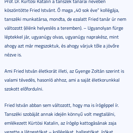
Prof. Dr. Kürtösi Katalin a tanszék tanárai nevében
köszöntötte Fried Istvánt. Ő maga „40 sok éve” kollégája,
tanszéki munkatársa, mondta, de ezalatt Fried tanár úr nem
változott (élénk helyeslés a teremben). – Ugyanolyan fürge
léptekkel jár, ugyanúgy olvas, ugyanúgy naprakész, mint
ahogy azt már megszoktuk, és ahogy várjuk tőle a jövőre
nézve is.
Ami Fried István életkorát illeti, az Gyenge Zoltán szerint is
valami tévedés, hasonló ahhoz, ami a saját életkorunkkal
szokott előfordulni.
Fried István abban sem változott, hogy ma is írógéppel ír.
Tanszéki szobáját annak idején könnyű volt megtalálni,
emlékezett Kürtösi Katalin, az írógép kattogásának zaja
vezette a látogatókat – kollégákat, hallgatókat, írókat,