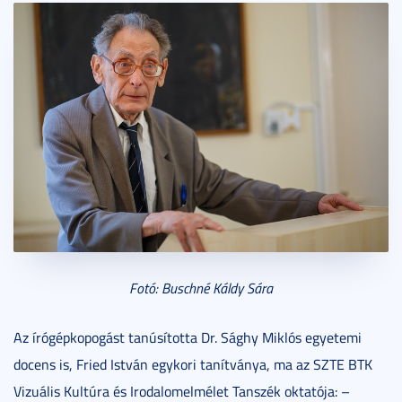
Fotó: Buschné Káldy Sára
Az írógépkopogást tanúsította Dr. Sághy Miklós egyetemi
docens is, Fried István egykori tanítványa, ma az SZTE BTK
Vizuális Kultúra és Irodalomelmélet Tanszék oktatója: –