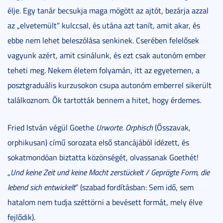
élje. Egy tanár becsukja maga mögött az ajtót, bezárja azzal
az „elvetemült” kulccsal, és utána azt tanít, amit akar, és
ebbe nem lehet beleszólása senkinek. Cserében felelősek
vagyunk azért, amit csinálunk, és ezt csak autonóm ember
teheti meg. Nekem életem folyamán, itt az egyetemen, a
posztgraduális kurzusokon csupa autonóm emberrel sikerült
találkoznom. Ők tartották bennem a hitet, hogy érdemes.
Fried István végül Goethe
Urworte. Orphisch
(Ősszavak,
orphikusan) című sorozata első stancájából idézett, és
sokatmondóan biztatta közönségét, olvassanak Goethét!
„
Und keine Zeit und keine Macht zerstückelt / Geprägte Form, die
lebend sich entwickelt
” (szabad fordításban: Sem idő, sem
hatalom nem tudja széttörni a bevésett formát, mely élve
fejlődik).