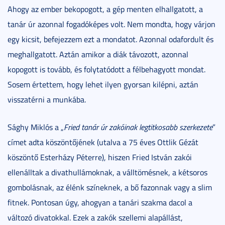
Ahogy az ember bekopogott, a gép menten elhallgatott, a
tanár úr azonnal fogadóképes volt. Nem mondta, hogy várjon
egy kicsit, befejezzem ezt a mondatot. Azonnal odafordult és
meghallgatott. Aztán amikor a diák távozott, azonnal
kopogott is tovább, és folytatódott a félbehagyott mondat.
Sosem értettem, hogy lehet ilyen gyorsan kilépni, aztán
visszatérni a munkába.
Sághy Miklós a „
Fried tanár úr zakóinak legtitkosabb szerkezete
”
címet adta köszöntőjének (utalva a 75 éves Ottlik Gézát
köszöntő Esterházy Péterre), hiszen Fried István zakói
ellenálltak a divathullámoknak, a válltömésnek, a kétsoros
gombolásnak, az élénk színeknek, a bő fazonnak vagy a slim
fitnek. Pontosan úgy, ahogyan a tanári szakma dacol a
változó divatokkal. Ezek a zakók szellemi alapállást,