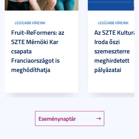
LEGÚJABB HÍREINK
LEGÚJABB HÍREINK
Fruit-ReFormers: az
Az SZTE Kulturál
SZTE Mérnöki Kar
Iroda őszi
csapata
szemeszterre
Franciaországot is
meghirdetett
meghódíthatja
pályázatai
Eseménynaptár