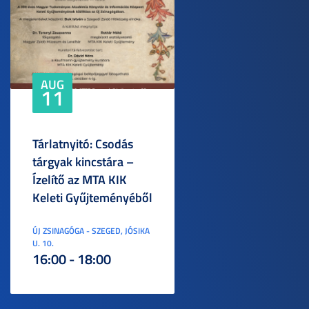
AUG
11
Tárlatnyitó: Csodás
tárgyak kincstára –
Ízelítő az MTA KIK
Keleti Gyűjteményéből
ÚJ ZSINAGÓGA - SZEGED, JÓSIKA
U. 10.
16:00 - 18:00