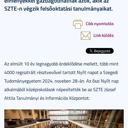
élményekkel gazdagodhatnak azok, akik az
SZTE-n végzik felsőoktatási tanulmányaikat.
Cikk nyomtatás
Link küldés
Az elmúlt 10 év legnagyobb érdeklődése mellett, több mint
4000 regisztrált résztvevővel tartott Nyílt napot a Szegedi
Tudományegyetem 2024. noveben 28-án. Az őszi Nyílt nap
alkalmából középiskolások népesítették be az SZTE József
Attila Tanulmányi és Információs Központot.