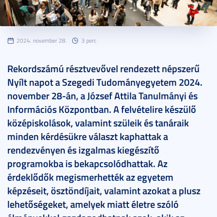
2024. november 28.
3 perc
Rekordszámú résztvevővel rendezett népszerű
Nyílt napot a Szegedi Tudományegyetem 2024.
november 28-án, a József Attila Tanulmányi és
Információs Központban. A felvételire készülő
középiskolások, valamint szüleik és tanáraik
minden kérdésükre választ kaphattak a
rendezvényen és izgalmas kiegészítő
programokba is bekapcsolódhattak. Az
érdeklődők megismerhették az egyetem
képzéseit, ösztöndíjait, valamint azokat a plusz
lehetőségeket, amelyek miatt életre szóló