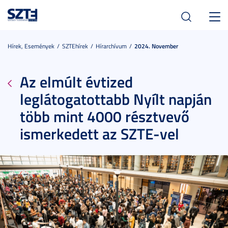
Toggl
navig
Hírek, Események
SZTEhírek
Hírarchívum
2024. November
Az elmúlt évtized
leglátogatottabb Nyílt napján
több mint 4000 résztvevő
ismerkedett az SZTE-vel