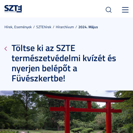
Toggl
navig
Hírek, Események
SZTEhírek
Hírarchívum
2024. Május
Töltse ki az SZTE
természetvédelmi kvízét és
nyerjen belépőt a
Füvészkertbe!