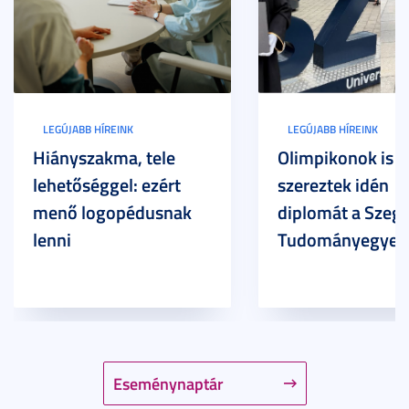
LEGÚJABB HÍREINK
LEGÚJABB HÍREINK
Hiányszakma, tele
Olimpikonok is
lehetőséggel: ezért
szereztek idén
menő logopédusnak
diplomát a Szege
lenni
Tudományegyet
Eseménynaptár