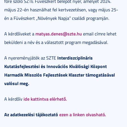
főre szóló SZTE Füvészkert belépőt nyer, amelyet 2024.
május 22-én használhat fel kertvezetésen, vagy május 25-
én a Füvészkert „Növények Napja” családi programján.
matyas.denes@szte.hu
A kérdőíveket a
email címre lehet
beküldeni a név és a választott program megadásával.
Interdiszciplináris
A nyereményjáték az SZTE
Kutatásfejlesztési és Innovációs Kiválósági Központ
Harmadik Missziós Fejlesztések Klaszter támogatásával
valósul meg.
ide kattintva elérhető.
A kérdőív
Az adatkezelési tájékoztató
ezen a linken olvasható.