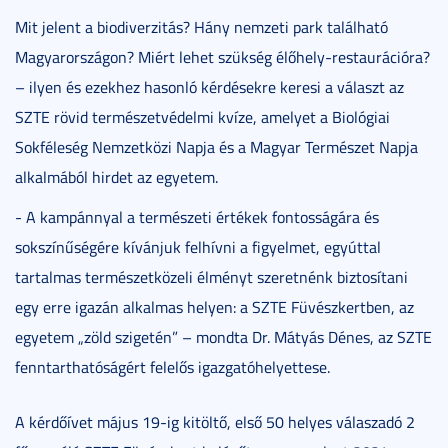
Mit jelent a biodiverzitás? Hány nemzeti park található
Magyarországon? Miért lehet szükség élőhely-restaurációra?
– ilyen és ezekhez hasonló kérdésekre keresi a választ az
SZTE rövid természetvédelmi kvíze, amelyet a Biológiai
Sokféleség Nemzetközi Napja és a Magyar Természet Napja
alkalmából hirdet az egyetem.
- A kampánnyal a természeti értékek fontosságára és
sokszínűségére kívánjuk felhívni a figyelmet, egyúttal
tartalmas természetközeli élményt szeretnénk biztosítani
egy erre igazán alkalmas helyen: a SZTE Füvészkertben, az
egyetem „zöld szigetén” – mondta Dr. Mátyás Dénes, az SZTE
fenntarthatóságért felelős igazgatóhelyettese.
A kérdőívet május 19-ig kitöltő, első 50 helyes válaszadó 2