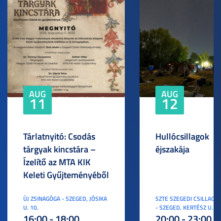
AUG
AUG
11
12
Tárlatnyitó: Csodás
Hullócsillagok
tárgyak kincstára –
éjszakája
Ízelítő az MTA KIK
Keleti Gyűjteményéből
ÚJ ZSINAGÓGA - SZEGED, JÓSIKA
SZTE SZEGEDI CSILLAGV
U. 10.
- SZEGED, KERTÉSZ U. 3.
16:00 - 18:00
20:00 - 23:00