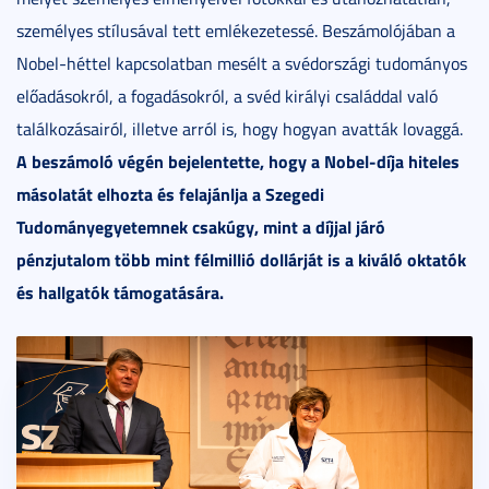
személyes stílusával tett emlékezetessé. Beszámolójában a
Nobel-héttel kapcsolatban mesélt a svédországi tudományos
előadásokról, a fogadásokról, a svéd királyi családdal való
találkozásairól, illetve arról is, hogy hogyan avatták lovaggá.
A beszámoló végén bejelentette, hogy a Nobel-díja hiteles
másolatát elhozta és felajánlja a Szegedi
Tudományegyetemnek csakúgy, mint a díjjal járó
pénzjutalom több mint félmillió dollárját is a kiváló oktatók
és hallgatók támogatására.