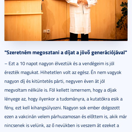
"Szeretném megosztani a díjat a jövő generációjával"
– Ezt a 10 napot nagyon élveztük és a vendégeim is jól
érezték magukat. Hihetetlen volt az egész. Én nem vagyok
nagyon díj és kitüntetés párti, negyven éven át jól
megvoltam nélküle is. Föl kellett ismernem, hogy a díjak
lényege az, hogy ilyenkor a tudományra, a kutatókra esik a
fény, ezt kell kihangsúlyozni. Nagyon sok ember dolgozott
ezen a vakcinán velem párhuzamosan és előttem is, akik már
nincsenek is velünk, az ő nevükben is veszem át ezeket a