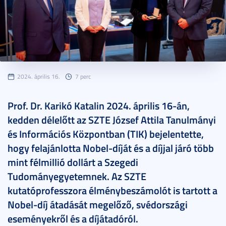
2024. április 16.
7 perc
Prof. Dr. Karikó Katalin 2024. április 16-án,
kedden délelőtt az SZTE József Attila Tanulmányi
és Információs Központban (TIK) bejelentette,
hogy felajánlotta Nobel-díját és a díjjal járó több
mint félmillió dollárt a Szegedi
Tudományegyetemnek. Az SZTE
kutatóprofesszora élménybeszámolót is tartott a
Nobel-díj átadását megelőző, svédországi
eseményekről és a díjátadóról.