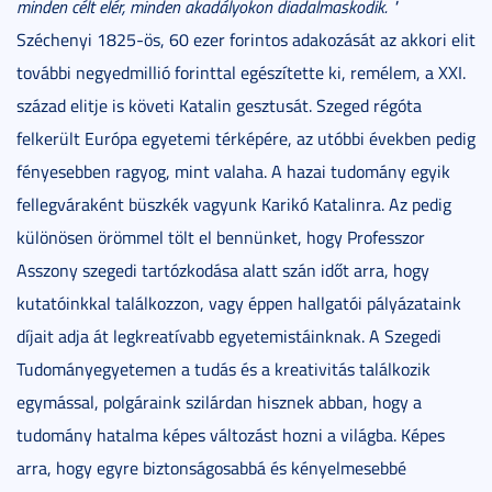
minden célt elér, minden akadályokon diadalmaskodik. "
Széchenyi 1825-ös, 60 ezer forintos adakozását az akkori elit
további negyedmillió forinttal egészítette ki, remélem, a XXI.
század elitje is követi Katalin gesztusát. Szeged régóta
felkerült Európa egyetemi térképére, az utóbbi években pedig
fényesebben ragyog, mint valaha. A hazai tudomány egyik
fellegváraként büszkék vagyunk Karikó Katalinra. Az pedig
különösen örömmel tölt el bennünket, hogy Professzor
Asszony szegedi tartózkodása alatt szán időt arra, hogy
kutatóinkkal találkozzon, vagy éppen hallgatói pályázataink
díjait adja át legkreatívabb egyetemistáinknak. A Szegedi
Tudományegyetemen a tudás és a kreativitás találkozik
egymással, polgáraink szilárdan hisznek abban, hogy a
tudomány hatalma képes változást hozni a világba. Képes
arra, hogy egyre biztonságosabbá és kényelmesebbé