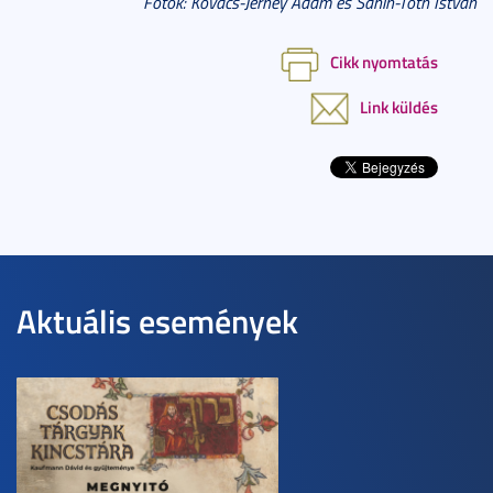
Fotók: Kovács-Jerney Ádám és Sahin-Tóth István
Cikk nyomtatás
Link küldés
Aktuális események