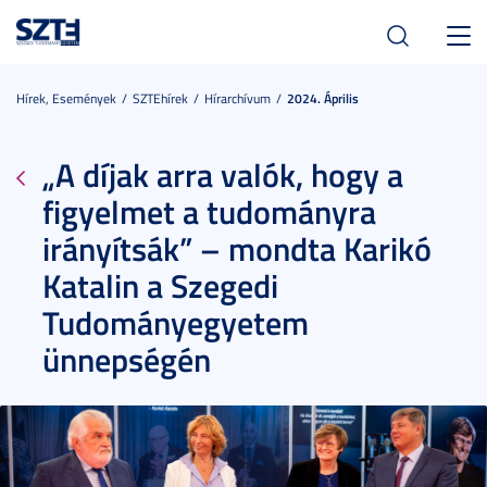
Toggl
navig
Hírek, Események
SZTEhírek
Hírarchívum
2024. Április
„A díjak arra valók, hogy a
figyelmet a tudományra
irányítsák” – mondta Karikó
Katalin a Szegedi
Tudományegyetem
ünnepségén