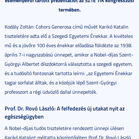
eseményeiről tartott prezentációt az SZTE TIK kongresszusi
termében.
Kodály Zoltán: Cohors Generosa című művét Karikó Katalin
tiszteletére adta elő a Szegedi Egyetemi Énekkar. A kivételes
mű és a jövőre 100 éves énekkar előadása fölidézte az 1938.
április 7-i nagyszabású ünnepet, amikor a Nobel-díjas Szent-
Györgyi Albertet díszdoktorrá választotta a szegedi egyetem,
és a tudósító fontosnak tartotta leírni: „az Egyetemi Énekkar
tagjai sorfalat álltak, és a közéjük lépő Szent-Györgyi
professzort a régi üdvözlő dallal ünnepelték.
Prof. Dr. Rovó László: A felfedezés új utakat nyit az
egészségügyben
A Nobel-díjas tudós tiszteletére rendezett ünnepi ülésen
Karikó Katalint méltatta köszöntőjében Prof. Dr. Rovó László,