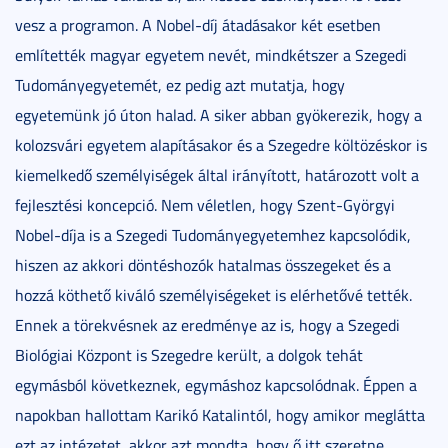
vesz a programon. A Nobel-díj átadásakor két esetben
említették magyar egyetem nevét, mindkétszer a Szegedi
Tudományegyetemét, ez pedig azt mutatja, hogy
egyetemünk jó úton halad. A siker abban gyökerezik, hogy a
kolozsvári egyetem alapításakor és a Szegedre költözéskor is
kiemelkedő személyiségek által irányított, határozott volt a
fejlesztési koncepció. Nem véletlen, hogy Szent-Györgyi
Nobel-díja is a Szegedi Tudományegyetemhez kapcsolódik,
hiszen az akkori döntéshozók hatalmas összegeket és a
hozzá köthető kiváló személyiségeket is elérhetővé tették.
Ennek a törekvésnek az eredménye az is, hogy a Szegedi
Biológiai Központ is Szegedre került, a dolgok tehát
egymásból következnek, egymáshoz kapcsolódnak. Éppen a
napokban hallottam Karikó Katalintól, hogy amikor meglátta
ezt az intézetet, akkor azt mondta, hogy ő itt szeretne