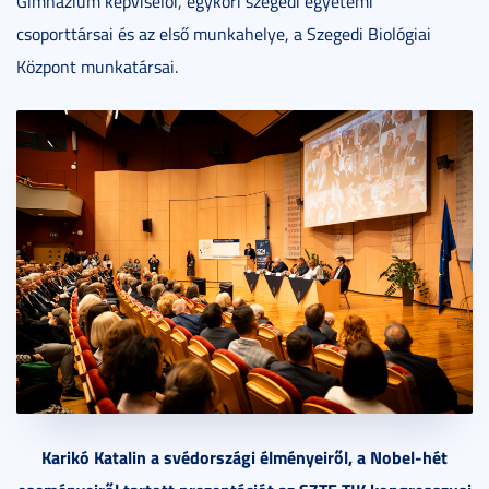
Gimnázium képviselői, egykori szegedi egyetemi
csoporttársai és az első munkahelye, a Szegedi Biológiai
Központ munkatársai.
Karikó Katalin a svédországi élményeiről, a Nobel-hét