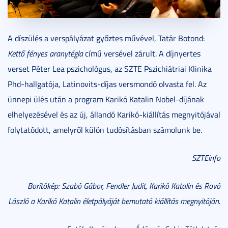
A díszülés a verspályázat győztes művével, Tatár Botond:
Kettő fényes aranytégla
című versével zárult. A díjnyertes
verset Péter Lea pszichológus, az SZTE Pszichiátriai Klinika
Phd-hallgatója, Latinovits-díjas versmondó olvasta fel. Az
ünnepi ülés után a program Karikó Katalin Nobel-díjának
elhelyezésével és az új, állandó Karikó-kiállítás megnyitójával
folytatódott, amelyről külön tudósításban számolunk be.
SZTEinfo
Borítókép: Szabó Gábor, Fendler Judit, Karikó Katalin és Rovó
László a Karikó Katalin életpályáját bemutató kiállítás megnyitóján.