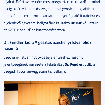
díjakat. Ezért szeretném most megosztani mind a díjat, mind
pedig az érte kapott összeget, a jövő gereációnak, akik itt
ülnek fönt – mutatott a karzaton helyet foglaló fiatalokra és
Dr. Karikó Katalin
a jelenlévő egyetemi hallgatókra is utalva
,
az SZTE Nobel-díjas kutatóprofesszora.
Dr. Fendler Judit: A gesztus Széchenyi Istvánéhoz
hasonló
Széchenyi István 1825-ös bejelentéséhez hasonló
Dr. Fendler Judit
jelentőségűnek nevezete a felajánlást
, a
Szegedi Tudományegyetem kancellárja.