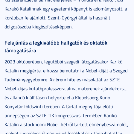
Karakó Katalinnak egy egyetemi köpenyt is adományozott, a
korábban felajánlott, Szent-Györgyi által is használt
dolgozószoba kiegészítéseképpen.
Felajánlás a legkiválóbb hallgatók és oktatók
támogatására
2023 októberében, legutóbbi szegedi látogatásakor Karikó
Katalin megígérte, elhozza bemutatni a Nobel-díját a Szegedi
Tudományegyetemre. Az érem hiteles másolatát az SZTE
Nobel-díjas kutatóprofesszora alma materének ajándékozta,
és állandó kiállításon helyezte el a Klebelsberg Kuno
Könyvtár földszinti terében. A tárlat megnyitója előtti
ünnepségen az SZTE TIK kongresszusi termében Karikó
Katalin a stockholmi Nobel-hétről tartott élménybeszámolót,
melyet személyes élményeivel fotókkal és utánozhatatlan,