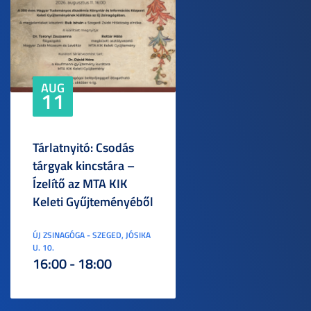
AUG
11
Tárlatnyitó: Csodás
tárgyak kincstára –
Ízelítő az MTA KIK
Keleti Gyűjteményéből
ÚJ ZSINAGÓGA - SZEGED, JÓSIKA
U. 10.
16:00 - 18:00