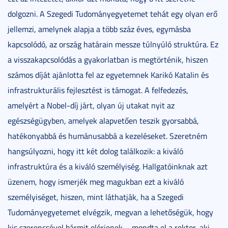
dolgozni. A Szegedi Tudományegyetemet tehát egy olyan erő
jellemzi, amelynek alapja a több száz éves, egymásba
kapcsolódó, az ország határain messze túlnyúló struktúra. Ez
a visszakapcsolódás a gyakorlatban is megtörténik, hiszen
számos díját ajánlotta fel az egyetemnek Karikó Katalin és
infrastrukturális fejlesztést is támogat. A felfedezés,
amelyért a Nobel-díj járt, olyan új utakat nyit az
egészségügyben, amelyek alapvetően teszik gyorsabbá,
hatékonyabbá és humánusabbá a kezeléseket. Szeretném
hangsúlyozni, hogy itt két dolog találkozik: a kiváló
infrastruktúra és a kiváló személyiség. Hallgatóinknak azt
üzenem, hogy ismerjék meg magukban ezt a kiváló
személyiséget, hiszen, mint láthatják, ha a Szegedi
Tudományegyetemet elvégzik, megvan a lehetőségük, hogy
kis szerencsével bármit elérjenek – mondta el a rektor, aki