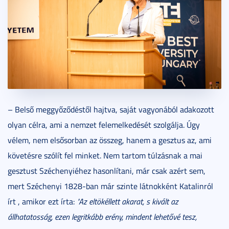
– Belső meggyőződéstől hajtva, saját vagyonából adakozott
olyan célra, ami a nemzet felemelkedését szolgálja. Úgy
vélem, nem elsősorban az összeg, hanem a gesztus az, ami
követésre szólít fel minket. Nem tartom túlzásnak a mai
gesztust Széchenyiéhez hasonlítani, már csak azért sem,
mert Széchenyi 1828-ban már szinte látnokként Katalinról
írt , amikor ezt írta:
"Az eltökéllett akarat, s kivált az
állhatatosság, ezen legritkább erény, mindent lehetővé tesz,