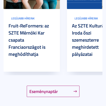
LEGÚJABB HÍREINK
LEGÚJABB HÍREINK
Fruit-ReFormers: az
Az SZTE Kulturál
SZTE Mérnöki Kar
Iroda őszi
csapata
szemeszterre
Franciaországot is
meghirdetett
meghódíthatja
pályázatai
Eseménynaptár