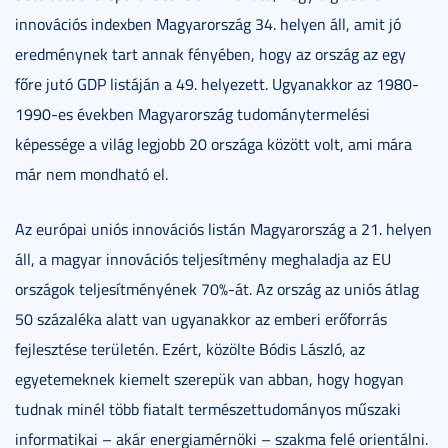
innovációs indexben Magyarország 34. helyen áll, amit jó
eredménynek tart annak fényében, hogy az ország az egy
főre jutó GDP listáján a 49. helyezett. Ugyanakkor az 1980-
1990-es években Magyarország tudománytermelési
képessége a világ legjobb 20 országa között volt, ami mára
már nem mondható el.
Az európai uniós innovációs listán Magyarország a 21. helyen
áll, a magyar innovációs teljesítmény meghaladja az EU
országok teljesítményének 70%-át. Az ország az uniós átlag
50 százaléka alatt van ugyanakkor az emberi erőforrás
fejlesztése területén. Ezért, közölte Bódis László, az
egyetemeknek kiemelt szerepük van abban, hogy hogyan
tudnak minél több fiatalt természettudományos műszaki
informatikai – akár energiamérnöki – szakma felé orientálni.