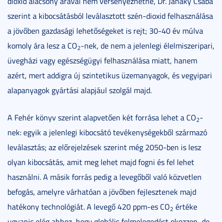
dioxid alacsony árával nem versenyezhetne, Dr. Janáky Csaba
szerint a kibocsátásból leválasztott szén-dioxid felhasználása
a jövőben gazdasági lehetőségeket is rejt; 30-40 év múlva
komoly ára lesz a CO
-nek, de nem a jelenlegi élelmiszeripari,
2
üvegházi vagy egészségügyi felhasználása miatt, hanem
azért, mert addigra új szintetikus üzemanyagok, és vegyipari
alapanyagok gyártási alapjául szolgál majd.
A Fehér könyv szerint alapvetően két forrása lehet a CO
-
2
nek: egyik a jelenlegi kibocsátó tevékenységekből származó
leválasztás; az előrejelzések szerint még 2050-ben is lesz
olyan kibocsátás, amit meg lehet majd fogni és fel lehet
használni. A másik forrás pedig a levegőből való közvetlen
befogás, amelyre várhatóan a jövőben fejlesztenek majd
hatékony technológiát. A levegő 420 ppm-es CO
értéke
2
ugyanis elég ahhoz, hogy globális felmelegedést okozzon, de