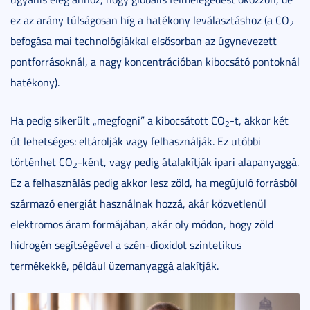
ez az arány túlságosan híg a hatékony leválasztáshoz (a CO
2
befogása mai technológiákkal elsősorban az úgynevezett
pontforrásoknál, a nagy koncentrációban kibocsátó pontoknál
hatékony).
Ha pedig sikerült „megfogni” a kibocsátott CO
-t, akkor két
2
út lehetséges: eltárolják vagy felhasználják. Ez utóbbi
történhet CO
-ként, vagy pedig átalakítják ipari alapanyaggá.
2
Ez a felhasználás pedig akkor lesz zöld, ha megújuló forrásból
származó energiát használnak hozzá, akár közvetlenül
elektromos áram formájában, akár oly módon, hogy zöld
hidrogén segítségével a szén-dioxidot szintetikus
termékekké, például üzemanyaggá alakítják.