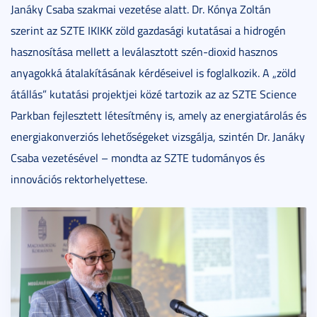
Janáky Csaba szakmai vezetése alatt. Dr. Kónya Zoltán
szerint az SZTE IKIKK zöld gazdasági kutatásai a hidrogén
hasznosítása mellett a leválasztott szén-dioxid hasznos
anyagokká átalakításának kérdéseivel is foglalkozik. A „zöld
átállás” kutatási projektjei közé tartozik az az SZTE Science
Parkban fejlesztett létesítmény is, amely az energiatárolás és
energiakonverziós lehetőségeket vizsgálja, szintén Dr. Janáky
Csaba vezetésével – mondta az SZTE tudományos és
innovációs rektorhelyettese.