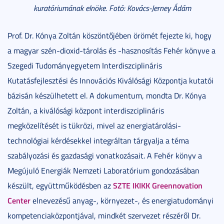
kuratóriumának elnöke. Fotó: Kovács-Jerney Ádám
Prof. Dr. Kónya Zoltán köszöntőjében örömét fejezte ki, hogy
a magyar szén-dioxid-tárolás és -hasznosítás Fehér könyve a
Szegedi Tudományegyetem Interdiszciplináris
Kutatásfejlesztési és Innovációs Kiválósági Központja kutatói
bázisán készülhetett el. A dokumentum, mondta Dr. Kónya
Zoltán, a kiválósági központ interdiszciplináris
megközelítését is tükrözi, mivel az energiatárolási-
technológiai kérdésekkel integráltan tárgyalja a téma
szabályozási és gazdasági vonatkozásait. A Fehér könyv a
Megújuló Energiák Nemzeti Laboratórium gondozásában
SZTE IKIKK Greennovation
készült, együttműködésben az
Center
elnevezésű anyag-, környezet-, és energiatudományi
kompetenciaközpontjával, mindkét szervezet részéről Dr.