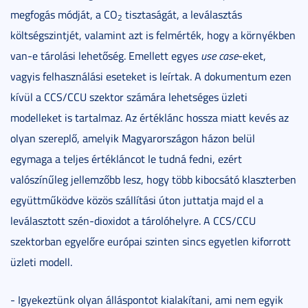
megfogás módját, a CO
tisztaságát, a leválasztás
2
költségszintjét, valamint azt is felmérték, hogy a környékben
van-e tárolási lehetőség. Emellett egyes
use case
-eket,
vagyis felhasználási eseteket is leírtak. A dokumentum ezen
kívül a CCS/CCU szektor számára lehetséges üzleti
modelleket is tartalmaz. Az értéklánc hossza miatt kevés az
olyan szereplő, amelyik Magyarországon házon belül
egymaga a teljes értékláncot le tudná fedni, ezért
valószínűleg jellemzőbb lesz, hogy több kibocsátó klaszterben
együttműködve közös szállítási úton juttatja majd el a
leválasztott szén-dioxidot a tárolóhelyre. A CCS/CCU
szektorban egyelőre európai szinten sincs egyetlen kiforrott
üzleti modell.
- Igyekeztünk olyan álláspontot kialakítani, ami nem egyik