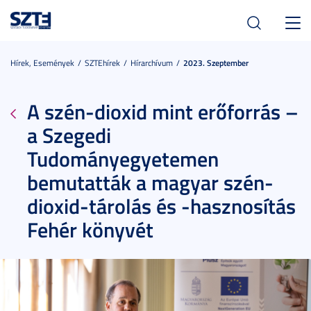
Toggl
navig
Hírek, Események
SZTEhírek
Hírarchívum
2023. Szeptember
A szén-dioxid mint erőforrás –
a Szegedi
Tudományegyetemen
bemutatták a magyar szén-
dioxid-tárolás és -hasznosítás
Fehér könyvét