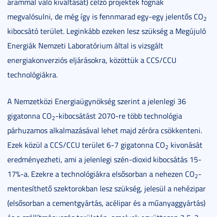
árammal való kiváltását) célzó projektek fognak
megvalósulni, de még így is fennmarad egy-egy jelentős CO
2
kibocsátó terület. Leginkább ezeken lesz szükség a Megújuló
Energiák Nemzeti Laboratórium által is vizsgált
energiakonverziós eljárásokra, közöttük a CCS/CCU
technológiákra.
A Nemzetközi Energiaügynökség szerint a jelenlegi 36
gigatonna CO
-kibocsátást 2070-re több technológia
2
párhuzamos alkalmazásával lehet majd zéróra csökkenteni.
Ezek közül a CCS/CCU terület 6-7 gigatonna CO
kivonását
2
eredményezheti, ami a jelenlegi szén-dioxid kibocsátás 15-
17%-a. Ezekre a technológiákra elsősorban a nehezen CO
-
2
mentesíthető szektorokban lesz szükség, jelesül a nehézipar
(elsősorban a cementgyártás, acélipar és a műanyaggyártás)