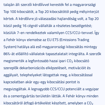
talaján áll: szerzői kérdőívvel keresték fel a magyarországi
Top 100 kibocsátót, a Top 20 kibocsátótól pedig mélyinterjút
kértek. A kérdőívre jó válaszadási hajlandóság volt, a Top 20
közül pedig 16 cégnél vállalták a részletes beszélgetést;
közülük 7-en rendelkeztek valamilyen CCS/CCU-tervvel. Így
a Fehér könyv elemzése az EU ETS (Emissions Trading
System) hatálya alá eső magyarországi kibocsátás mintegy
86%-át előállító vállalatok tapasztalatait integrálta. A szerzők
megismerték a legfontosabb hazai ipari CO
kibocsátó
2
szereplők dekarbonizációs elképzeléseit, motivációit és
aggályait, telephelyeket látogattak meg, a kibocsátással
kapcsolatban akár egy-egy kibocsátási pontot is
megvizsgáltak. A legnagyobb CCS/CCU potenciált a vegyipar
és a cementgyártás területén látták. A Fehér könyv minden
kibocsátóról átfogó értékelést készített, amelyben a CO
2