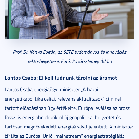
Prof. Dr. Kónya Zoltán, az SZTE tudományos és innovációs
rektorhelyettese. Fotó: Kovács-Jerney Ádám
Lantos Csaba: El kell tudnunk tárolni az áramot
Lantos Csaba energiaügyi miniszter „A hazai
energetikapolitika céljai, releváns aktualitások” címmel
tartott előadásában úgy értékelte, Európa leválása az orosz
fosszilis energiahordozókról új geopolitikai helyzetet és
tartósan megnövekedett energiaárakat jelentett. A miniszter
bírálta az Európai Unió „mainstream” energiastratégiáját,