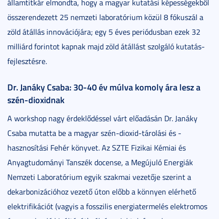
államtitkár elmondta, hogy a magyar kutatási képességekből
összerendezett 25 nemzeti laboratórium közül 8 fókuszál a
zöld átállás innovációjára; egy 5 éves periódusban ezek 32
milliárd forintot kapnak majd zöld átállást szolgáló kutatás-
fejlesztésre.
Dr. Janáky Csaba: 30-40 év múlva komoly ára lesz a
szén-dioxidnak
A workshop nagy érdeklődéssel várt előadásán Dr. Janáky
Csaba mutatta be a magyar szén-dioxid-tárolási és -
hasznosítási Fehér könyvet. Az SZTE Fizikai Kémiai és
Anyagtudományi Tanszék docense, a Megújuló Energiák
Nemzeti Laboratórium egyik szakmai vezetője szerint a
dekarbonizációhoz vezető úton előbb a könnyen elérhető
elektrifikációt (vagyis a fosszilis energiatermelés elektromos