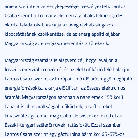
amely szerinte a versenyképességet veszélyezteti. Lantos
Csaba szerint a kormány elismeri a globális felmelegedés
okozta feladatokat, és célja az üvegházhatású gázok
kibocsátásának csökkentése, de az energiapolitikájában
Magyarország az energiaszuverenitásra törekszik.
Magyarország számára is alapvető cél, hogy leváljon a
fosszilis energiahordozókról és az elektrifikáció felé haladjon.
Lantos Csaba szerint az Európai Unió időjárásfüggő megújuló
energiaforrásokkal akarja előállítani az összes elektromos
áramát. Magyarországon azonban a napelemek 15% körüli
kapacitáskihasználtsággal működnek, a szélkerekek
kihasználtsága ennél magasabb, de sosem éri majd el az
Északi-tengeri szélerőművek hatásfokát. Ezzel szemben
Lantos Csaba szerint egy gázturbina bármikor 65-67%-os