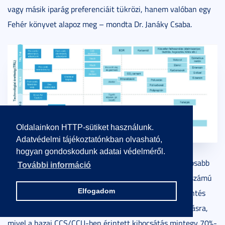
vagy másik iparág preferenciáit tükrözi, hanem valóban egy
Fehér könyvet alapoz meg – mondta Dr. Janáky Csaba.
Oldalainkon HTTP-sütiket használunk.
Adatvédelmi tájékoztatónkban olvasható,
hogyan gondoskodunk adatai védelméről.
A szegedi kutató szerint a dokumentum egyik legfontosabb
További információ
következtetése, hogy Magyarországon viszonylag kis számú
Elfogadom
ipari szereplő bevonásával jelentős kibocsátás-csökkentés
érhető el, vagyis nincs szükség számtalan féle megoldásra,
mivel a hazai CCS/CCU-ben érintett kibocsátás mintegy 70%-