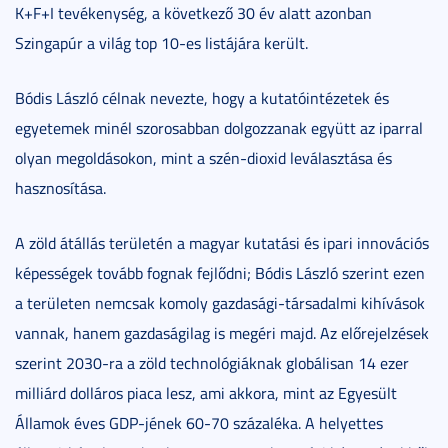
K+F+I tevékenység, a következő 30 év alatt azonban
Szingapúr a világ top 10-es listájára került.
Bódis László célnak nevezte, hogy a kutatóintézetek és
egyetemek minél szorosabban dolgozzanak együtt az iparral
olyan megoldásokon, mint a szén-dioxid leválasztása és
hasznosítása.
A zöld átállás területén a magyar kutatási és ipari innovációs
képességek tovább fognak fejlődni; Bódis László szerint ezen
a területen nemcsak komoly gazdasági-társadalmi kihívások
vannak, hanem gazdaságilag is megéri majd. Az előrejelzések
szerint 2030-ra a zöld technológiáknak globálisan 14 ezer
milliárd dolláros piaca lesz, ami akkora, mint az Egyesült
Államok éves GDP-jének 60-70 százaléka. A helyettes