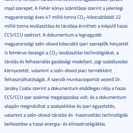
majd szerepet. A Fehér könyv számításai szerint a jelenlegi
magyarországi éves 47 millió tonna CO
-kibocsátásból 22
2
millió tonna leválasztása és tárolása érintheti a kiépülő hazai
CCS/CCU szektort. A dokumentum a legnagyobb
magyarországi szén-dioxid kibocsátó ipari szereplők helyzetét
is felmérve összegzi a CO
-leválasztási technológiákat, a
2
tárolás és felhasználás gazdasági modelljeit, jogi szabályozási
környezetét, valamint a szén-dioxid piaci termékként
felhasználhatóságát. A szerzői munkacsoportot vezető Dr.
Janáky Csaba szerint a dokumentum elsődleges célja a hazai
CCS/CCU ipar szakmai megalapozása volt, és a dokumentum
alapján megindulhat a szakpolitikai és ipari egyeztetés,
valamint a szén-dioxid-tárolási és -hasznosítási technológiák
beillesztése a hazai energia- és klímastratégiákba.