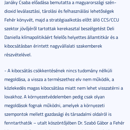
Janáky Csaba előadása bemutatta a magyarországi szén-
dioxid leválasztási, tárolási és felhasználási lehetőségek
Fehér könyvét, majd a stratégiaalkotás előtt álló CCS/CCU
szektor jövőjéről tartottak kerekasztal beszélgetést Deli
Daniella klímapolitikáért felelős helyettes államtitkár és a
kibocsátásban érintett nagyvállalati szakemberek
részvételével.
- A kibocsátás csökkentésének nincs tudomány nélküli
megoldása, a vissza a természethez elv nem működik, a
közlekedés magas kibocsátása miatt nem lehet visszatérni a
lovakhoz. A környezetvédelemben pedig csak olyan
megoldások fognak működni, amelyek a környezeti
szempontok mellett gazdasági és társadalmi oldalról is
fenntarthatók – utalt köszöntőjében Dr. Szabó Gábor a Fehér