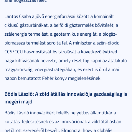
Lantos Csaba a jövő energiaforrásai között a kombinált
ciklusú gázturbinákat, a belföldi gáztermelés bővítését, a
szélenergia termelést, a geotermikus energiát, a biogáz-
biomassza termelést sorolta fel. A miniszter a szén-dioxid
CCS/CCU hasznosítását és tárolását a következő évtized
nagy kihívásának nevezte, amely részt fog kapni az átalakuló
magyarországi energiastratégiában, és ezért is örül a mai
napon bemutatott Fehér könyv megjelenésének.
Bódis László: A zöld átállás innovációja gazdaságilag is
megéri majd
Bódis László innovációért felelős helyettes államtitkár a
kutatás-fejlesztésnek és az innovációnak a zöld átállásban
betöltött szerepéről beszélt. Elmondta, hogy a globális