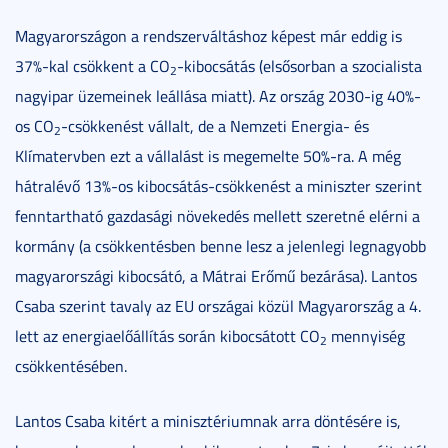
Magyarországon a rendszerváltáshoz képest már eddig is
37%-kal csökkent a CO
-kibocsátás (elsősorban a szocialista
2
nagyipar üzemeinek leállása miatt). Az ország 2030-ig 40%-
os CO
-csökkenést vállalt, de a Nemzeti Energia- és
2
Klímatervben ezt a vállalást is megemelte 50%-ra. A még
hátralévő 13%-os kibocsátás-csökkenést a miniszter szerint
fenntartható gazdasági növekedés mellett szeretné elérni a
kormány (a csökkentésben benne lesz a jelenlegi legnagyobb
magyarországi kibocsátó, a Mátrai Erőmű bezárása). Lantos
Csaba szerint tavaly az EU országai közül Magyarország a 4.
lett az energiaelőállítás során kibocsátott CO
mennyiség
2
csökkentésében.
Lantos Csaba kitért a minisztériumnak arra döntésére is,