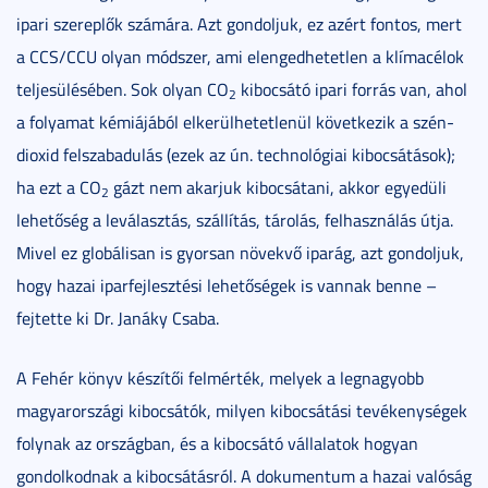
ipari szereplők számára. Azt gondoljuk, ez azért fontos, mert
a CCS/CCU olyan módszer, ami elengedhetetlen a klímacélok
teljesülésében. Sok olyan CO
kibocsátó ipari forrás van, ahol
2
a folyamat kémiájából elkerülhetetlenül következik a szén-
dioxid felszabadulás (ezek az ún. technológiai kibocsátások);
ha ezt a CO
gázt nem akarjuk kibocsátani, akkor egyedüli
2
lehetőség a leválasztás, szállítás, tárolás, felhasználás útja.
Mivel ez globálisan is gyorsan növekvő iparág, azt gondoljuk,
hogy hazai iparfejlesztési lehetőségek is vannak benne –
fejtette ki Dr. Janáky Csaba.
A Fehér könyv készítői felmérték, melyek a legnagyobb
magyarországi kibocsátók, milyen kibocsátási tevékenységek
folynak az országban, és a kibocsátó vállalatok hogyan
gondolkodnak a kibocsátásról. A dokumentum a hazai valóság