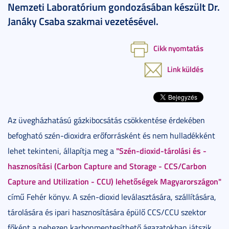
Nemzeti Laboratórium gondozásában készült Dr.
Janáky Csaba szakmai vezetésével.
Cikk nyomtatás
Link küldés
Az üvegházhatású gázkibocsátás csökkentése érdekében
befogható szén-dioxidra erőforrásként és nem hulladékként
"Szén-dioxid-tárolási és -
lehet tekinteni, állapítja meg a
hasznosítási (Carbon Capture and Storage - CCS/Carbon
Capture and Utilization - CCU) lehetőségek Magyarországon"
című Fehér könyv. A szén-dioxid leválasztására, szállítására,
tárolására és ipari hasznosítására épülő CCS/CCU szektor
főként a nehezen karbonmentesíthető ágazatokban játszik