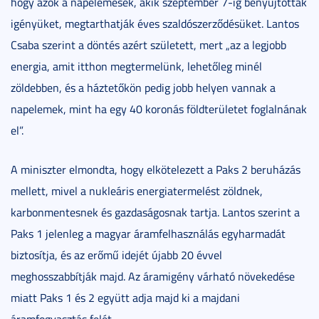
hogy azok a napelemesek, akik szeptember 7-ig benyújtották
igényüket, megtarthatják éves szaldószerződésüket. Lantos
Csaba szerint a döntés azért született, mert „az a legjobb
energia, amit itthon megtermelünk, lehetőleg minél
zöldebben, és a háztetőkön pedig jobb helyen vannak a
napelemek, mint ha egy 40 koronás földterületet foglalnának
el”.
A miniszter elmondta, hogy elkötelezett a Paks 2 beruházás
mellett, mivel a nukleáris energiatermelést zöldnek,
karbonmentesnek és gazdaságosnak tartja. Lantos szerint a
Paks 1 jelenleg a magyar áramfelhasználás egyharmadát
biztosítja, és az erőmű idejét újabb 20 évvel
meghosszabbítják majd. Az áramigény várható növekedése
miatt Paks 1 és 2 együtt adja majd ki a majdani
áramfogyasztás felét.