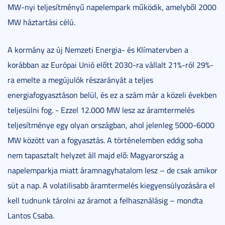
MW-nyi teljesítményű napelempark működik, amelyből 2000
MW háztartási célú.
A kormány az új Nemzeti Energia- és Klímatervben a
korábban az Európai Unió előtt 2030-ra vállalt 21%-ról 29%-
ra emelte a megújulók részarányát a teljes
energiafogyasztáson belül, és ez a szám már a közeli években
teljesülni fog. - Ezzel 12.000 MW lesz az áramtermelés
teljesítménye egy olyan országban, ahol jelenleg 5000-6000
MW között van a fogyasztás. A történelemben eddig soha
nem tapasztalt helyzet áll majd elő: Magyarország a
napelemparkja miatt áramnagyhatalom lesz – de csak amikor
süt a nap. A volatilisabb áramtermelés kiegyensúlyozására el
kell tudnunk tárolni az áramot a felhasználásig – mondta
Lantos Csaba.