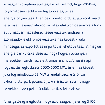
A magyar középtávú stratégia azzal számol, hogy 2050-ig
folyamatosan csökkenni fog az ország teljes
energiafogyasztása. Ezen belül döntő fordulat játszódik majd
le: a fosszilis energiahordozókról az elektromos áramra állunk
át. A magyar magasfeszültségű vezetékrendszer a
szomszédok elektromos vezetékeihez képest kiváló
minőségű, az exportot és importot is lehetővé teszi. A magyar
energiaipar kulcskérdése az, hogy hogyan tudja ipari
méretekben tárolni az elektromos áramot. A hazai napi
fogyasztás legtöbbször 5000-6000 MW, és ehhez képest
jelenleg mindössze 25 MW a rendelkezésre álló ipari
akkumulátorpark potenciálja. A miniszter szerint nagy
tervekben szerepel a tárolókapacitás fejlesztése.
A hallgatóság megtudta, hogy az országban jelenleg 5100