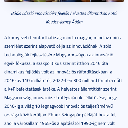
Bódis László innovációért felelős helyettes államtitkár. Fotó:
Kovács-Jerney Ádám
A környezeti fenntarthatóság mind a magyar, mind az uniós
szemlélet szerint alapvető célja az innovációnak. A zöld
technológiák fejlesztésére Magyarországon az innováció
egyik fókusza, a szakpolitikus szerint itthon 2016 óta
dinamikus fejlődés volt az innovációs ráfordításokban, a
2016-os 110 milliárdról, 2022-ben 300 milliárd forintra nőtt
a K+F befektetések értéke. A helyettes államtitkár szerint
Magyarország innovációs stratégiájának célkitűzése, hogy
2040-ig a világ 10 legnagyobb innovációs teljesítményű
országa közé kerüljön. Ehhez Szingapúr példáját hozta fel,
ahol a városállam 1965-ös alapításától 1990-ig nem volt