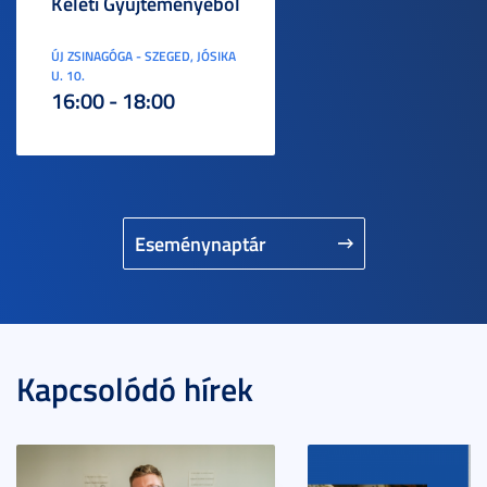
Keleti Gyűjteményéből
ÚJ ZSINAGÓGA - SZEGED, JÓSIKA
U. 10.
16:00 - 18:00
Eseménynaptár
Kapcsolódó hírek