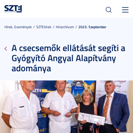
Toggl
navig
Hírek, Események
SZTEhírek
Hírarchívum
2023. Szeptember
A csecsemők ellátását segíti a
Gyógyító Angyal Alapítvány
adománya