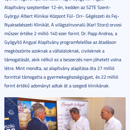
Alapítvány szeptember 12-én, kedden az SZTE Szent-
Györgyi Albert Klinikai Központ Fül- Orr- Gégészeti és Fej-
Nyaksebészeti Klinikát. A világszínvonalú (Karl Storz) orvosi
műszer értéke 2 millió 140 ezer forint. Dr. Papp Andrea, a
Gyógyító Angyal Alapítvány programfelelőse az átadáson
megköszönte azoknak a vállalatoknak, civileknek a
támogatását, akik nélkül ez a beszerzés nem jöhetett volna
létre. Mint mondta, az alapítvány alapítása óta 27 millió
forinttal támogatta a gyermekegészségügyet, és 22 millió
forint értékű adományt adtak át a szegedi klinikának.