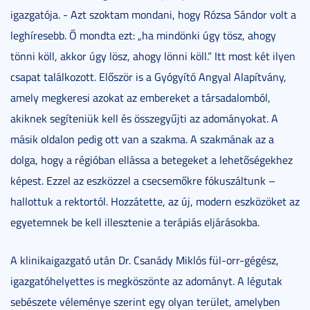
igazgatója. - Azt szoktam mondani, hogy Rózsa Sándor volt a
leghíresebb. Ő mondta ezt: „ha mindönki úgy tösz, ahogy
tönni köll, akkor úgy lösz, ahogy lönni köll.” Itt most két ilyen
csapat találkozott. Először is a Gyógyító Angyal Alapítvány,
amely megkeresi azokat az embereket a társadalomból,
akiknek segíteniük kell és összegyűjti az adományokat. A
másik oldalon pedig ott van a szakma. A szakmának az a
dolga, hogy a régióban ellássa a betegeket a lehetőségekhez
képest. Ezzel az eszközzel a csecsemőkre fókuszáltunk –
hallottuk a rektortól. Hozzátette, az új, modern eszközöket az
egyetemnek be kell illesztenie a terápiás eljárásokba.
A klinikaigazgató után Dr. Csanády Miklós fül-orr-gégész,
igazgatóhelyettes is megköszönte az adományt. A légutak
sebészete véleménye szerint egy olyan terület, amelyben