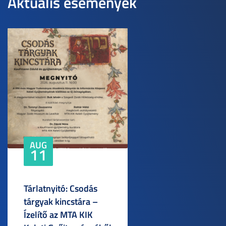
Aktuális események
AUG
11
Tárlatnyitó: Csodás
tárgyak kincstára –
Ízelítő az MTA KIK