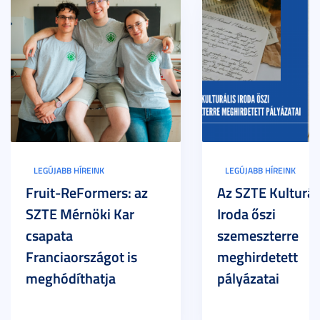
LEGÚJABB HÍREINK
LEGÚJABB HÍREINK
Fruit-ReFormers: az
Az SZTE Kulturál
SZTE Mérnöki Kar
Iroda őszi
csapata
szemeszterre
Franciaországot is
meghirdetett
meghódíthatja
pályázatai