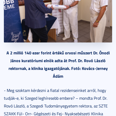
A 2 millió 140 ezer forint értékű orvosi műszert Dr. Ónodi
János kuratóriumi elnök adta át Prof. Dr. Rovó László
rektornak, a klinika igazgatójának. Fotó: Kovács-Jerney
Ádám
- Meg szoktam kérdezni a fiatal rezidenseinket arról, hogy
tudják-e, ki Szeged leghíresebb embere? – mondta Prof. Dr.
Rovó László, a Szegedi Tudományegyetem rektora, az SZTE
SZAKK Fül- Orr- Gégészeti és Fej- Nyaksebészeti Klinika