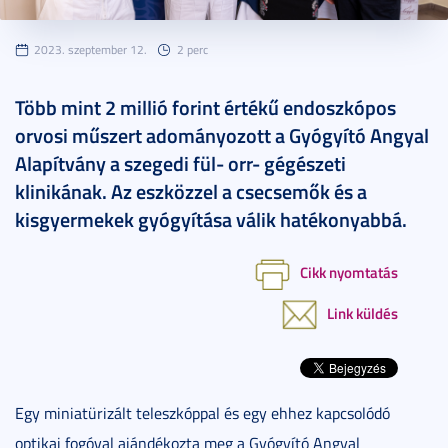
2023. szeptember 12.
2 perc
Több mint 2 millió forint értékű endoszkópos
orvosi műszert adományozott a Gyógyító Angyal
Alapítvány a szegedi fül- orr- gégészeti
klinikának. Az eszközzel a csecsemők és a
kisgyermekek gyógyítása válik hatékonyabbá.
Cikk nyomtatás
Link küldés
Egy miniatürizált teleszkóppal és egy ehhez kapcsolódó
optikai fogóval ajándékozta meg a Gyógyító Angyal