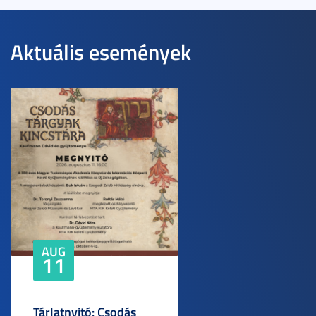
Aktuális események
AUG
11
Tárlatnyitó: Csodás