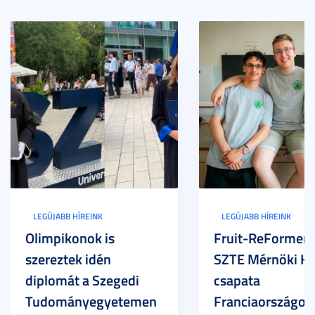
LEGÚJABB HÍREINK
LEGÚJABB HÍREINK
Olimpikonok is
Fruit-ReFormers:
szereztek idén
SZTE Mérnöki Ka
diplomát a Szegedi
csapata
Tudományegyetemen
Franciaországot 