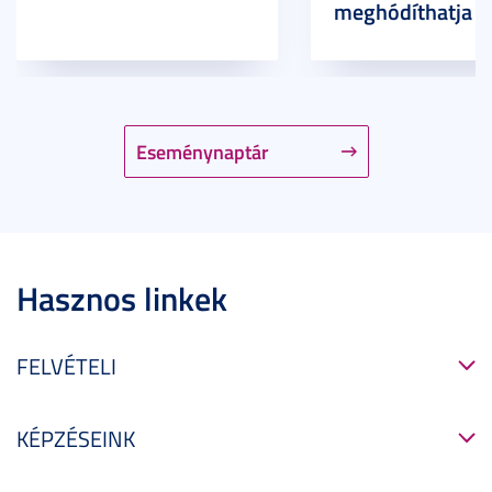
meghódíthatja
Eseménynaptár
Hasznos linkek
FELVÉTELI
KÉPZÉSEINK