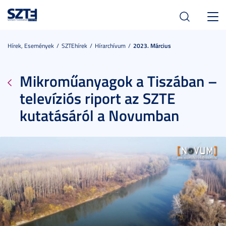
Toggl
navig
Hírek, Események
SZTEhírek
Hírarchívum
2023. Március
Mikroműanyagok a Tiszában –
televíziós riport az SZTE
kutatásáról a Novumban