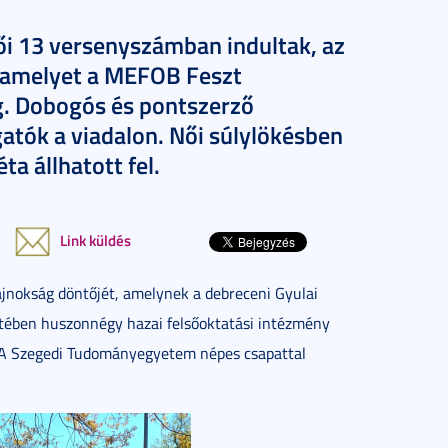
 13 versenyszámban indultak, az
, amelyet a MEFOB Feszt
. Dobogós és pontszerző
gatók a viadalon. Női súlylökésben
a állhatott fel.
Link küldés
ajnokság döntőjét, amelynek a debreceni Gyulai
etében huszonnégy hazai felsőoktatási intézmény
a. A Szegedi Tudományegyetem népes csapattal