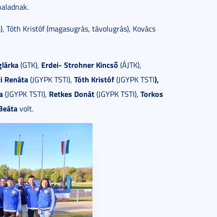
haladnak.
, Tóth Kristóf (magasugrás, távolugrás), Kovács
lárka
Erdei- Strohner Kincső
(GTK),
(ÁJTK),
i Renáta
Tóth Kristóf
),
(JGYPK TSTI),
(JGYPK TSTI
a
Retkes Donát
Torkos
(JGYPK TSTI),
(JGYPK TSTI),
Beáta
volt.