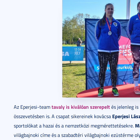
tavaly is kiválóan szerepelt
Az Eperjesi-team
és jelenleg i
Eperjesi Lás
összevetésben is. A csapat sikereinek kovácsa
Má
sportolókat a hazai és a nemzetközi megmérettetésekre.
világbajnoki címe és a szabadtéri világbajnoki ezüstérme o