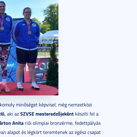
s komoly minőséget képvisel, még nemzetközi
zló
SZVSE mesteredzőjeként
, aki az
készíti fel a
rton Anita
riói olimpiai bronzérme, fedettpályás
lyan alapot és légkört teremtenek az egész csapat