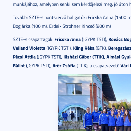
munkájához, amelyben senki sem kérdőjelezi meg: jó úton 
További SZTE-s pontszerző hallgatók: Fricska Anna (1500 m)
Boglárka (100 m), Erdei- Strohner Kincső (800 m)
Fricska Anna
Kovács Bog
SZTE-s csapattagok:
(JGYPK TSTI),
Veiland Violetta
Kling Réka
Beregszász
(JGYPK TSTI),
(GTK),
Pécsi Attila
Kisházi Gábor (TTIK)
Almási Gyul
(JGYPK TSTI),
,
Bálint
Kréz Zsófia
Vári 
(JGYPK TSTI),
(TTIK), a csapatvezető