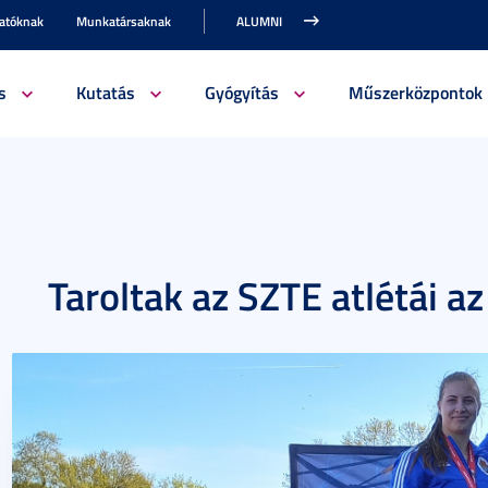
gatóknak
Munkatársaknak
ALUMNI
s
Kutatás
Gyógyítás
Műszerközpontok
Taroltak az SZTE atlétái a