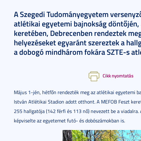
A Szegedi Tudományegyetem versenyzői
atlétikai egyetemi bajnokság döntőjén
keretében, Debrecenben rendeztek meg
helyezéseket egyaránt szereztek a hall
a dobogó mindhárom fokára SZTE-s atlét
Cikk nyomtatás
Május 1-jén, hétfőn rendezték meg az atlétikai egyetemi b
István Atlétikai Stadion adott otthont. A MEFOB Feszt ker
255 hallgatója (142 férfi és 113 nő) nevezett be a viadalr
képviselte az egyetemet futó- és dobószámokban is.