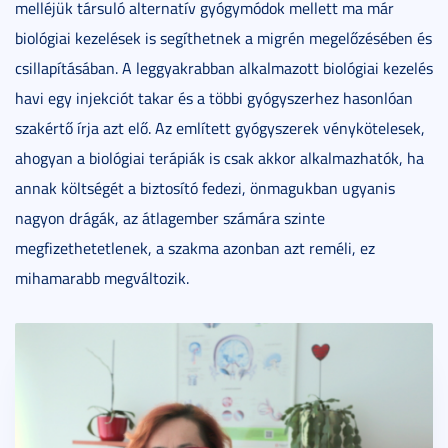
melléjük társuló alternatív gyógymódok mellett ma már
biológiai kezelések is segíthetnek a migrén megelőzésében és
csillapításában. A leggyakrabban alkalmazott biológiai kezelés
havi egy injekciót takar és a többi gyógyszerhez hasonlóan
szakértő írja azt elő. Az említett gyógyszerek vénykötelesek,
ahogyan a biológiai terápiák is csak akkor alkalmazhatók, ha
annak költségét a biztosító fedezi, önmagukban ugyanis
nagyon drágák, az átlagember számára szinte
megfizethetetlenek, a szakma azonban azt reméli, ez
mihamarabb megváltozik.