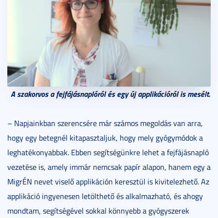
A szakorvos a fejfájásnaplóról és egy új applikációról is mesélt.
– Napjainkban szerencsére már számos megoldás van arra,
hogy egy betegnél kitapasztaljuk, hogy mely gyógymódok a
leghatékonyabbak. Ebben segítségünkre lehet a fejfájásnapló
vezetése is, amely immár nemcsak papír alapon, hanem egy a
MigrÉN nevet viselő applikáción keresztül is kivitelezhető. Az
applikáció ingyenesen letölthető és alkalmazható, és ahogy
mondtam, segítségével sokkal könnyebb a gyógyszerek