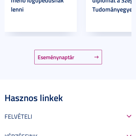
menő logopédusnak
diplomát a Szege
lenni
Tudományegyet
Eseménynaptár
Hasznos linkek
FELVÉTELI