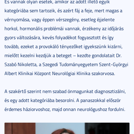
És vannak olyan esetek, amikor az adott illető egyik
kategóriába sem tartozik, és azért fáj a feje, mert magas a
vérnyomása, vagy éppen vérszegény, esetleg éjjelente
horkol, hormonális problémái vannak, érzékeny az időjárás
gyors változására, kevés folyadékot fogyasztott és így
tovább, ezeket a provokáló tényezőket igyekszünk kizárni,
mielőtt kezelni kezdjük a beteget – kezdte gondolatait Dr.
Szabó Nikoletta, a Szegedi Tudományegyetem Szent-Györgyi
Albert Klinikai Központ Neurológiai Klinika szakorvosa.
A szakértő szerint nem szabad önmagunkat diagnosztizálni,
és egy adott kategóriába besorolni. A panaszokkal először
érdemes háziorvoshoz, majd onnan neurológushoz fordulni.