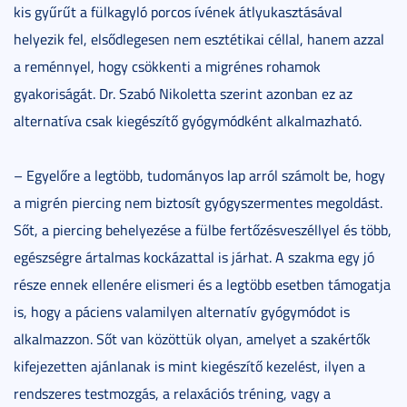
kis gyűrűt a fülkagyló porcos ívének átlyukasztásával
helyezik fel, elsődlegesen nem esztétikai céllal, hanem azzal
a reménnyel, hogy csökkenti a migrénes rohamok
gyakoriságát. Dr. Szabó Nikoletta szerint azonban ez az
alternatíva csak kiegészítő gyógymódként alkalmazható.
– Egyelőre a legtöbb, tudományos lap arról számolt be, hogy
a migrén piercing nem biztosít gyógyszermentes megoldást.
Sőt, a piercing behelyezése a fülbe fertőzésveszéllyel és több,
egészségre ártalmas kockázattal is járhat. A szakma egy jó
része ennek ellenére elismeri és a legtöbb esetben támogatja
is, hogy a páciens valamilyen alternatív gyógymódot is
alkalmazzon. Sőt van közöttük olyan, amelyet a szakértők
kifejezetten ajánlanak is mint kiegészítő kezelést, ilyen a
rendszeres testmozgás, a relaxációs tréning, vagy a