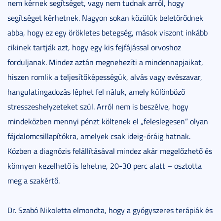
nem kérnek segítséget, vagy nem tudnak arról, hogy
segítséget kérhetnek. Nagyon sokan közülük beletörődnek
abba, hogy ez egy örökletes betegség, mások viszont inkább
cikinek tartják azt, hogy egy kis fejfájással orvoshoz
forduljanak. Mindez aztán megnehezíti a mindennapjaikat,
hiszen romlik a teljesítőképességük, alvás vagy evészavar,
hangulatingadozás léphet fel náluk, amely különböző
stresszeshelyzeteket szül. Arról nem is beszélve, hogy
mindeközben mennyi pénzt költenek el „feleslegesen” olyan
fájdalomcsillapítókra, amelyek csak ideig-óráig hatnak.
Közben a diagnózis felállításával mindez akár megelőzhető és
könnyen kezelhető is lehetne, 20-30 perc alatt – osztotta
meg a szakértő.
Dr. Szabó Nikoletta elmondta, hogy a gyógyszeres terápiák és