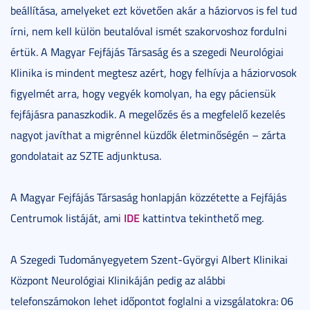
beállítása, amelyeket ezt követően akár a háziorvos is fel tud
írni, nem kell külön beutalóval ismét szakorvoshoz fordulni
értük. A Magyar Fejfájás Társaság és a szegedi Neurológiai
Klinika is mindent megtesz azért, hogy felhívja a háziorvosok
figyelmét arra, hogy vegyék komolyan, ha egy páciensük
fejfájásra panaszkodik. A megelőzés és a megfelelő kezelés
nagyot javíthat a migrénnel küzdők életminőségén – zárta
gondolatait az SZTE adjunktusa.
A Magyar Fejfájás Társaság honlapján közzétette a Fejfájás
IDE
Centrumok listáját, ami
kattintva tekinthető meg.
A Szegedi Tudományegyetem Szent-Györgyi Albert Klinikai
Központ Neurológiai Klinikáján pedig az alábbi
telefonszámokon lehet időpontot foglalni a vizsgálatokra: 06