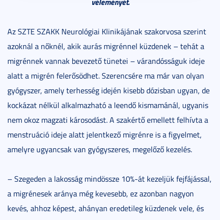
véleményét.
Az SZTE SZAKK Neurológiai Klinikájának szakorvosa szerint
azoknál a nőknél, akik aurás migrénnel küzdenek – tehát a
migrénnek vannak bevezető tünetei – várandósságuk ideje
alatt a migrén felerősödhet. Szerencsére ma már van olyan
gyógyszer, amely terhesség idején kisebb dózisban ugyan, de
kockázat nélkül alkalmazható a leendő kismamánál, ugyanis
nem okoz magzati károsodást. A szakértő emellett felhívta a
menstruáció ideje alatt jelentkező migrénre is a figyelmet,
amelyre ugyancsak van gyógyszeres, megelőző kezelés.
– Szegeden a lakosság mindössze 10%-át kezeljük fejfájással,
a migrénesek aránya még kevesebb, ez azonban nagyon
kevés, ahhoz képest, ahányan eredetileg küzdenek vele, és