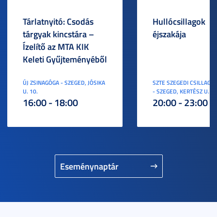
Tárlatnyitó: Csodás
Hullócsillagok
tárgyak kincstára –
éjszakája
Ízelítő az MTA KIK
Keleti Gyűjteményéből
ÚJ ZSINAGÓGA - SZEGED, JÓSIKA
SZTE SZEGEDI CSILLAGV
U. 10.
- SZEGED, KERTÉSZ U. 3.
16:00 - 18:00
20:00 - 23:00
Eseménynaptár