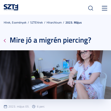
Toggl
navig
Hírek, Események
SZTEhírek
Hírarchívum
2023. Május
Mire jó a migrén piercing?
2023. május 05.
6 perc