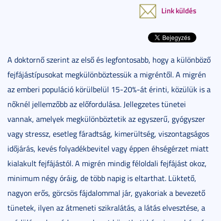
Link küldés
A doktornő szerint az első és legfontosabb, hogy a különböző
fejfájástípusokat megkülönböztessük a migréntől. A migrén
az emberi populáció körülbelül 15-20%-át érinti, közülük is a
nőknél jellemzőbb az előfordulása. Jellegzetes tünetei
vannak, amelyek megkülönböztetik az egyszerű, gyógyszer
vagy stressz, esetleg fáradtság, kimerültség, viszontagságos
időjárás, kevés folyadékbevitel vagy éppen éhségérzet miatt
kialakult fejfájástól. A migrén mindig féloldali fejfájást okoz,
minimum négy óráig, de több napig is eltarthat. Lüktető,
nagyon erős, görcsös fájdalommal jár, gyakoriak a bevezető
tünetek, ilyen az átmeneti szikralátás, a látás elvesztése, a