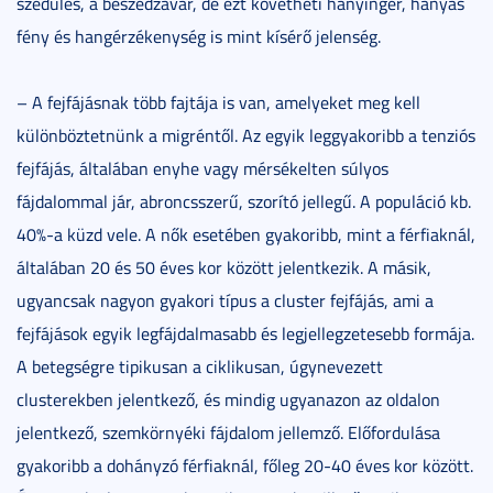
szédülés, a beszédzavar, de ezt követheti hányinger, hányás
fény és hangérzékenység is mint kísérő jelenség.
– A fejfájásnak több fajtája is van, amelyeket meg kell
különböztetnünk a migréntől. Az egyik leggyakoribb a tenziós
fejfájás, általában enyhe vagy mérsékelten súlyos
fájdalommal jár, abroncsszerű, szorító jellegű. A populáció kb.
40%-a küzd vele. A nők esetében gyakoribb, mint a férfiaknál,
általában 20 és 50 éves kor között jelentkezik. A másik,
ugyancsak nagyon gyakori típus a cluster fejfájás, ami a
fejfájások egyik legfájdalmasabb és legjellegzetesebb formája.
A betegségre tipikusan a ciklikusan, úgynevezett
clusterekben jelentkező, és mindig ugyanazon az oldalon
jelentkező, szemkörnyéki fájdalom jellemző. Előfordulása
gyakoribb a dohányzó férfiaknál, főleg 20-40 éves kor között.