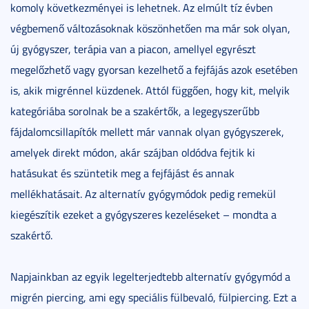
komoly következményei is lehetnek. Az elmúlt tíz évben
végbemenő változásoknak köszönhetően ma már sok olyan,
új gyógyszer, terápia van a piacon, amellyel egyrészt
megelőzhető vagy gyorsan kezelhető a fejfájás azok esetében
is, akik migrénnel küzdenek. Attól függően, hogy kit, melyik
kategóriába sorolnak be a szakértők, a legegyszerűbb
fájdalomcsillapítók mellett már vannak olyan gyógyszerek,
amelyek direkt módon, akár szájban oldódva fejtik ki
hatásukat és szüntetik meg a fejfájást és annak
mellékhatásait. Az alternatív gyógymódok pedig remekül
kiegészítik ezeket a gyógyszeres kezeléseket – mondta a
szakértő.
Napjainkban az egyik legelterjedtebb alternatív gyógymód a
migrén piercing, ami egy speciális fülbevaló, fülpiercing. Ezt a