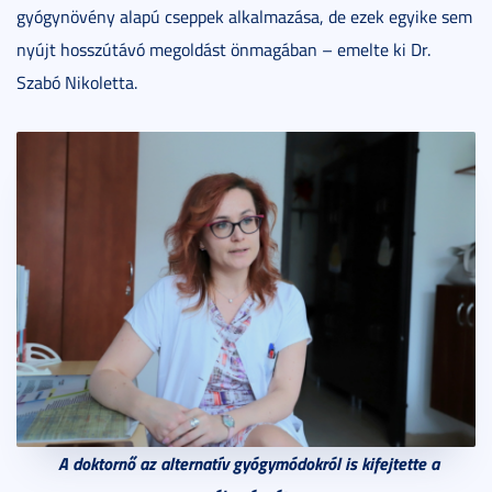
gyógynövény alapú cseppek alkalmazása, de ezek egyike sem
nyújt hosszútávó megoldást önmagában – emelte ki Dr.
Szabó Nikoletta.
A doktornő az alternatív gyógymódokról is kifejtette a