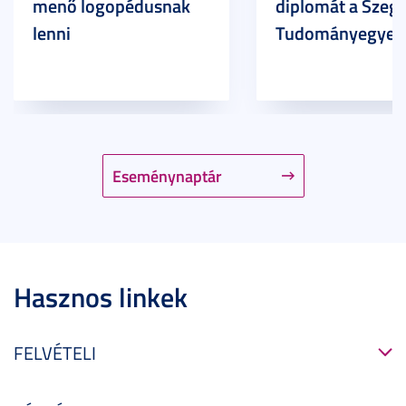
menő logopédusnak
diplomát a Szege
lenni
Tudományegyet
Eseménynaptár
Hasznos linkek
FELVÉTELI