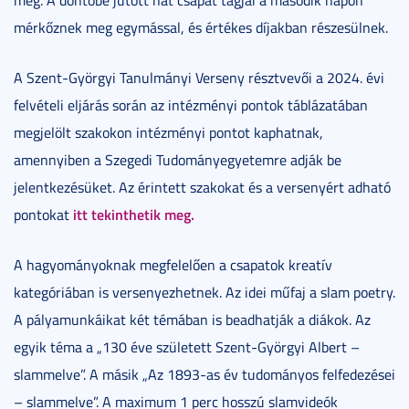
mérkőznek meg egymással, és értékes díjakban részesülnek.
A Szent-Györgyi Tanulmányi Verseny résztvevői a 2024. évi
felvételi eljárás során az intézményi pontok táblázatában
megjelölt szakokon intézményi pontot kaphatnak,
amennyiben a Szegedi Tudományegyetemre adják be
jelentkezésüket. Az érintett szakokat és a versenyért adható
itt tekinthetik meg.
pontokat
A hagyományoknak megfelelően a csapatok kreatív
kategóriában is versenyezhetnek. Az idei műfaj a slam poetry.
A pályamunkáikat két témában is beadhatják a diákok. Az
egyik téma a „130 éve született Szent-Györgyi Albert –
slammelve”. A másik „Az 1893-as év tudományos felfedezései
– slammelve”. A maximum 1 perc hosszú slamvideók