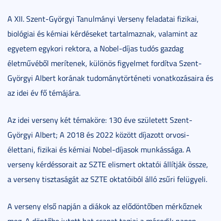
A XII. Szent-Györgyi Tanulmányi Verseny feladatai fizikai,
biológiai és kémiai kérdéseket tartalmaznak, valamint az
egyetem egykori rektora, a Nobel-díjas tudós gazdag
életművéből merítenek, különös figyelmet fordítva Szent-
Györgyi Albert korának tudománytörténeti vonatkozásaira és
az idei év fő témájára.
Az idei verseny két témaköre: 130 éve született Szent-
Györgyi Albert; A 2018 és 2022 között díjazott orvosi-
élettani, fizikai és kémiai Nobel-díjasok munkássága. A
verseny kérdéssorait az SZTE elismert oktatói állítják össze,
a verseny tisztaságát az SZTE oktatóiból álló zsűri felügyeli.
A verseny első napján a diákok az elődöntőben mérkőznek
meg. A döntőbe jutott hat csapat tagjai a második napon