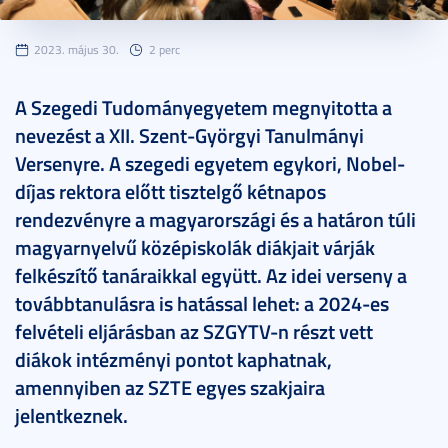
2023. május 30.
2 perc
A Szegedi Tudományegyetem megnyitotta a
nevezést a XII. Szent-Györgyi Tanulmányi
Versenyre. A szegedi egyetem egykori, Nobel-
díjas rektora előtt tisztelgő kétnapos
rendezvényre a magyarországi és a határon túli
magyarnyelvű középiskolák diákjait várják
felkészítő tanáraikkal együtt. Az idei verseny a
továbbtanulásra is hatással lehet: a 2024-es
felvételi eljárásban az SZGYTV-n részt vett
diákok intézményi pontot kaphatnak,
amennyiben az SZTE egyes szakjaira
jelentkeznek.