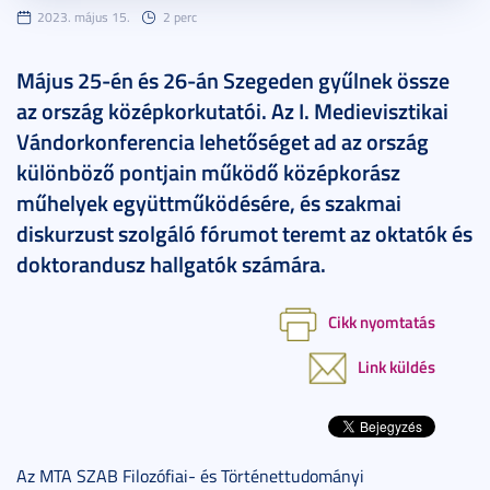
2023. május 15.
2 perc
Május 25-én és 26-án Szegeden gyűlnek össze
az ország középkorkutatói. Az I. Medievisztikai
Vándorkonferencia lehetőséget ad az ország
különböző pontjain működő középkorász
műhelyek együttműködésére, és szakmai
diskurzust szolgáló fórumot teremt az oktatók és
doktorandusz hallgatók számára.
Cikk nyomtatás
Link küldés
Az MTA SZAB Filozófiai- és Történettudományi