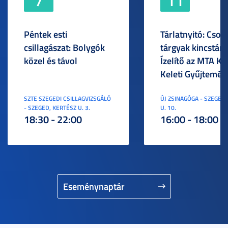
7
11
Péntek esti
Tárlatnyitó: Csod
csillagászat: Bolygók
tárgyak kincstára
közel és távol
Ízelítő az MTA KI
Keleti Gyűjtemén
SZTE SZEGEDI CSILLAGVIZSGÁLÓ
ÚJ ZSINAGÓGA - SZEGED,
- SZEGED, KERTÉSZ U. 3.
U. 10.
18:30 - 22:00
16:00 - 18:00
Eseménynaptár