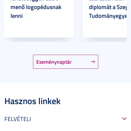
menő logopédusnak
diplomát a Szege
lenni
Tudományegyet
Eseménynaptár
Hasznos linkek
FELVÉTELI