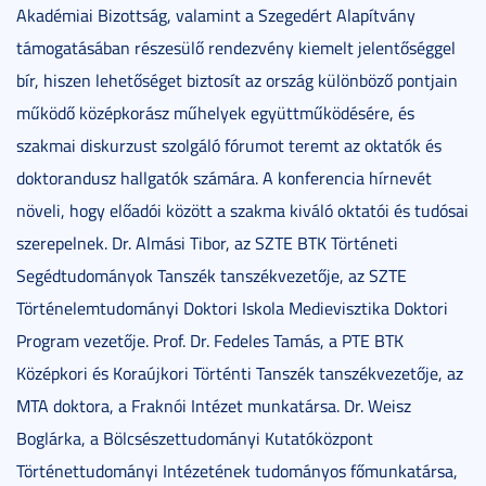
Akadémiai Bizottság, valamint a Szegedért Alapítvány
támogatásában részesülő rendezvény kiemelt jelentőséggel
bír, hiszen lehetőséget biztosít az ország különböző pontjain
működő középkorász műhelyek együttműködésére, és
szakmai diskurzust szolgáló fórumot teremt az oktatók és
doktorandusz hallgatók számára. A konferencia hírnevét
növeli, hogy előadói között a szakma kiváló oktatói és tudósai
szerepelnek. Dr. Almási Tibor, az SZTE BTK Történeti
Segédtudományok Tanszék tanszékvezetője, az SZTE
Történelemtudományi Doktori Iskola Medievisztika Doktori
Program vezetője. Prof. Dr. Fedeles Tamás, a PTE BTK
Középkori és Koraújkori Történti Tanszék tanszékvezetője, az
MTA doktora, a Fraknói Intézet munkatársa. Dr. Weisz
Boglárka, a Bölcsészettudományi Kutatóközpont
Történettudományi Intézetének tudományos főmunkatársa,