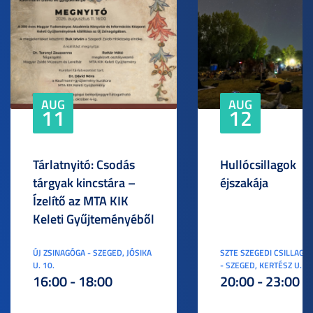
AUG
AUG
11
12
Tárlatnyitó: Csodás
Hullócsillagok
tárgyak kincstára –
éjszakája
Ízelítő az MTA KIK
Keleti Gyűjteményéből
ÚJ ZSINAGÓGA - SZEGED, JÓSIKA
SZTE SZEGEDI CSILLAGV
U. 10.
- SZEGED, KERTÉSZ U. 3.
16:00 - 18:00
20:00 - 23:00