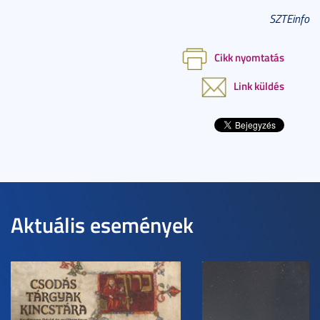
SZTEinfo
Cikk nyomtatás
Link küldés
Aktuális események