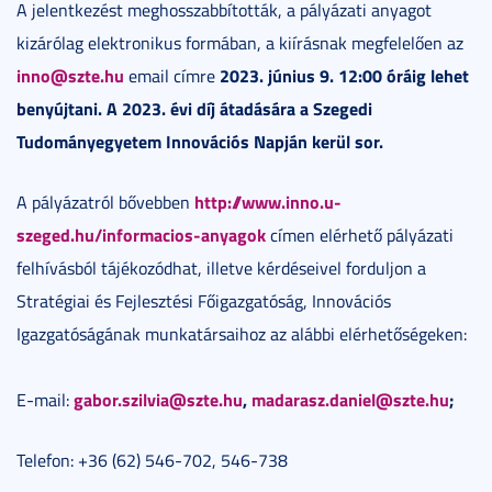
A jelentkezést meghosszabbították, a pályázati anyagot
kizárólag elektronikus formában, a kiírásnak megfelelően az
inno@szte.hu
2023. június 9. 12:00 óráig lehet
email címre
benyújtani. A 2023. évi díj átadására a Szegedi
Tudományegyetem Innovációs Napján kerül sor.
http://www.inno.u-
A pályázatról bővebben
szeged.hu/informacios-anyagok
címen elérhető pályázati
felhívásból tájékozódhat, illetve kérdéseivel forduljon a
Stratégiai és Fejlesztési Főigazgatóság, Innovációs
Igazgatóságának munkatársaihoz az alábbi elérhetőségeken:
gabor.szilvia@szte.hu
,
madarasz.daniel@szte.hu
;
E-mail:
Telefon: +36 (62) 546-702, 546-738