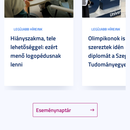
LEGÚJABB HÍREINK
LEGÚJABB HÍREINK
Hiányszakma, tele
Olimpikonok is
lehetőséggel: ezért
szereztek idén
menő logopédusnak
diplomát a Szege
lenni
Tudományegyet
Eseménynaptár