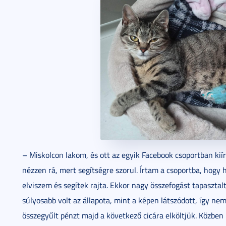
– Miskolcon lakom, és ott az egyik Facebook csoportban kiír
nézzen rá, mert segítségre szorul. Írtam a csoportba, hogy 
elviszem és segítek rajta. Ekkor nagy összefogást tapaszta
súlyosabb volt az állapota, mint a képen látszódott, így n
összegyűlt pénzt majd a következő cicára elköltjük. Közben 