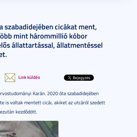
ja szabadidejében cicákat ment,
több mint hárommillió kóbor
ős állattartással, állatmentéssel
et.
Link küldés
orvostudományi Karán. 2020 óta szabadidejében
e is voltak mentett cicái, akiket az utcáról szedett
 ezután kezdődött.