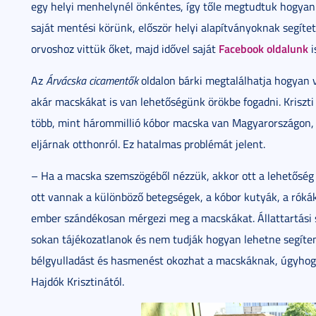
egy helyi menhelynél önkéntes, így tőle megtudtuk hogyan 
saját mentési körünk, először helyi alapítványoknak segített
Facebook oldalunk
orvoshoz vittük őket, majd idővel saját
i
Az
Árvácska cicamentők
oldalon bárki megtalálhatja hogyan v
akár macskákat is van lehetőségünk örökbe fogadni. Kriszti
több, mint hárommillió kóbor macska van Magyarországon,
eljárnak otthonról. Ez hatalmas problémát jelent.
– Ha a macska szemszögéből nézzük, akkor ott a lehetőség a
ott vannak a különböző betegségek, a kóbor kutyák, a róká
ember szándékosan mérgezi meg a macskákat. Állattartási
sokan tájékozatlanok és nem tudják hogyan lehetne segíteni
bélgyulladást és hasmenést okozhat a macskáknak, úgyhog
Hajdók Krisztinától.