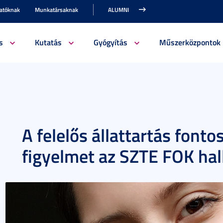
gatóknak
Munkatársaknak
ALUMNI
s
Kutatás
Gyógyítás
Műszerközpontok
A felelős állattartás fonto
figyelmet az SZTE FOK hal