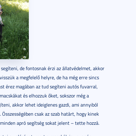
 segíteni, de fontosnak érzi az állatvédelmet, akkor
visszük a megfelelő helyre, de ha még erre sincs
ást érez magában az tud segíteni autós fuvarral,
 macskákat és elhozzuk őket, sokszor még a
íteni, akkor lehet ideiglenes gazdi, ami annyiból
ca. Összességében csak az szab határt, hogy kinek
inden apró segítség sokat jelent – tette hozzá.