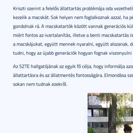
Kriszti szerint a felelős állattartás problémája oda vezethe
kezelik a macskát. Sok helyen nem foglalkoznak azzal, ha 
gondolnak rá. A macskatartók között vannak generációs kü
miért fontos az ivartalanítás, illetve a benti macskatartás 
a macskájukat, együtt mennek nyaralni, együtt alszanak, d
tudni, hogy az újabb generációk hogyan fognak viszonyulni a
Az SZTE hallgatójának az egyik fő célja, hogy informálja az
állattartásra és az állatmentés fontosságára. Elmondása sz
sokan nem tudnak ezekről.