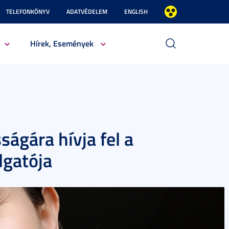
TELEFONKÖNYV
ADATVÉDELEM
ENGLISH
Hírek, Események
sságára hívja fel a
lgatója