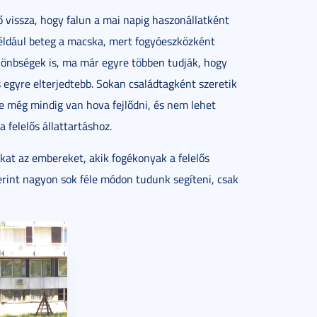
tő vissza, hogy falun a mai napig haszonállatként
például beteg a macska, mert fogyóeszközként
lönbségek is, ma már egyre többen tudják, hogy
is egyre elterjedtebb. Sokan családtagként szeretik
e még mindig van hova fejlődni, és nem lehet
 felelős állattartáshoz.
okat az embereket, akik fogékonyak a felelős
erint nagyon sok féle módon tudunk segíteni, csak