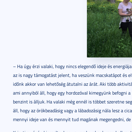
– Ha úgy érzi valaki, hogy nincs elegendő ideje és energiája
az is nagy támogatást jelent, ha veszünk macskatápot és el
időnk akkor van lehetőség átutalni az árát. Aki több aktivit
ami annyiból áll, hogy egy hordozóval kimegyünk befogni a
benzint is álljuk. Ha valaki még ennél is többet szeretne seg
áll, hogy az örökbeadásig vagy a lábadozásig nála lesz a ci
mennyi ideje van és mennyit tud magának megengedni, de m