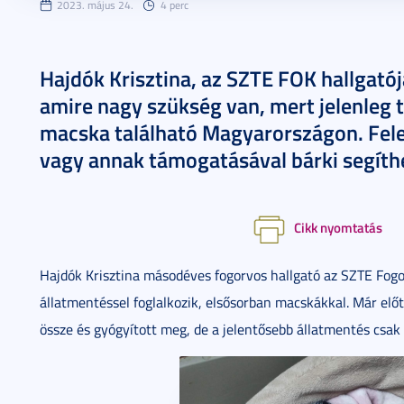
2023. május 24.
4 perc
Hajdók Krisztina, az SZTE FOK hallgató
amire nagy szükség van, mert jelenleg 
macska található Magyarországon. Felel
vagy annak támogatásával bárki segíth
Cikk nyomtatás
Hajdók Krisztina másodéves fogorvos hallgató az SZTE Fog
állatmentéssel foglalkozik, elsősorban macskákkal. Már előtt
össze és gyógyított meg, de a jelentősebb állatmentés csak