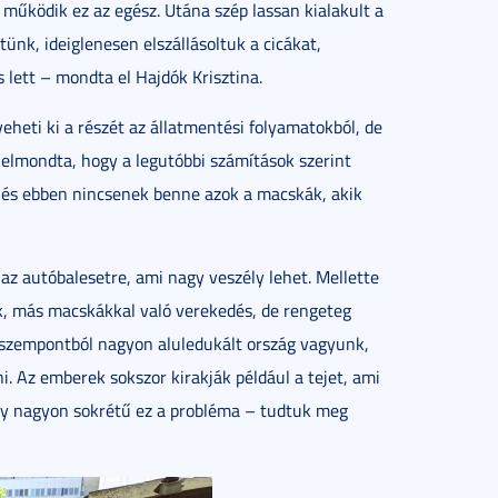
működik ez az egész. Utána szép lassan kialakult a
ünk, ideiglenesen elszállásoltuk a cicákat,
s lett – mondta el Hajdók Krisztina.
eheti ki a részét az állatmentési folyamatokból, de
 elmondta, hogy a legutóbbi számítások szerint
 és ebben nincsenek benne azok a macskák, akik
z autóbalesetre, ami nagy veszély lehet. Mellette
k, más macskákkal való verekedés, de rengeteg
 szempontból nagyon aluledukált ország vagyunk,
. Az emberek sokszor kirakják például a tejet, ami
y nagyon sokrétű ez a probléma – tudtuk meg