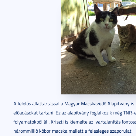
A felelős állattartással a Magyar Macskavédő Alapítvány is 
előadásokat tartani. Ez az alapítvány foglalkozik még TNR-el
folyamatokból áll. Kriszti is kiemelte az ivartalanítás font
hárommillió kóbor macska mellett a felesleges szaporulat.