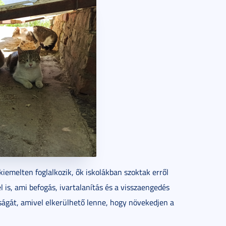
kiemelten foglalkozik, ők iskolákban szoktak erről
 is, ami befogás, ivartalanítás és a visszaengedés
osságát, amivel elkerülhető lenne, hogy növekedjen a