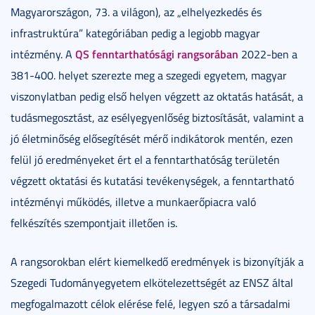
Magyarországon, 73. a világon), az „elhelyezkedés és
infrastruktúra” kategóriában pedig a legjobb magyar
QS fenntarthatósági rangsorában
intézmény. A
2022-ben a
381-400. helyet szerezte meg a szegedi egyetem, magyar
viszonylatban pedig első helyen végzett az oktatás hatását, a
tudásmegosztást, az esélyegyenlőség biztosítását, valamint a
jó életminőség elősegítését mérő indikátorok mentén, ezen
felül jó eredményeket ért el a fenntarthatóság területén
végzett oktatási és kutatási tevékenységek, a fenntartható
intézményi működés, illetve a munkaerőpiacra való
felkészítés szempontjait illetően is.
A rangsorokban elért kiemelkedő eredmények is bizonyítják a
Szegedi Tudományegyetem elkötelezettségét az ENSZ által
megfogalmazott célok elérése felé, legyen szó a társadalmi