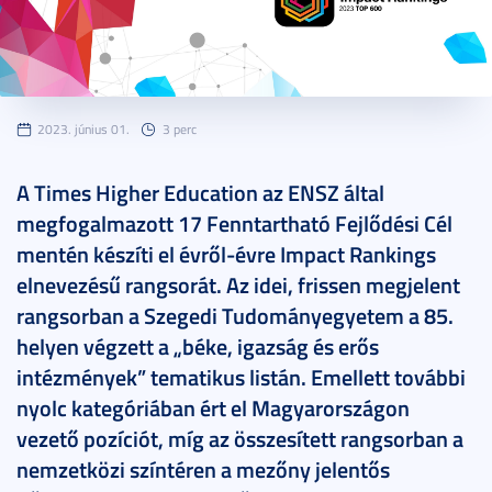
2023. június 01.
3 perc
A Times Higher Education az ENSZ által
megfogalmazott 17 Fenntartható Fejlődési Cél
mentén készíti el évről-évre Impact Rankings
elnevezésű rangsorát. Az idei, frissen megjelent
rangsorban a Szegedi Tudományegyetem a 85.
helyen végzett a „béke, igazság és erős
intézmények” tematikus listán. Emellett további
nyolc kategóriában ért el Magyarországon
vezető pozíciót, míg az összesített rangsorban a
nemzetközi színtéren a mezőny jelentős