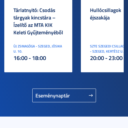
Tárlatnyitó: Csodás
Hullócsillagok
tárgyak kincstára –
éjszakája
Ízelítő az MTA KIK
Keleti Gyűjteményéből
ÚJ ZSINAGÓGA - SZEGED, JÓSIKA
SZTE SZEGEDI CSILLAGV
U. 10.
- SZEGED, KERTÉSZ U. 3.
16:00 - 18:00
20:00 - 23:00
Eseménynaptár