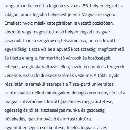
rangsorban bekerült a legjobb százba: a 85. helyen végzett a
világon, ami a legjobb helyezést jelenti Magyarországon.
Emellett nyolc másik kategóriában is vezető pozícióban,
abszolút vagy megosztott első helyen végzett magyar
viszonylatban: a szegénység felszámolása, nemek közötti
egyenlőség, tiszta víz és alapvető köztisztaság, megfizethető
és tiszta energia, fenntartható városok és közösségek,
fellépés az éghajlatváltozás ellen, vizek, óceánok és tengerek
védelme, szárazföldi ökoszisztémák védelme. A többi nyolc
részlistán is remekül szerepelt a Tisza-parti universitas,
szinte kivétel nélkül mindegyiken dobogós eredményt ért el a
magyar intézmények között (az éhezés megszüntetése,
egészség és jóllét, tisztességes munka és gazdasági
növekedés, ipar, innováció és infrastruktúra,
egyenlőtlenségek csökkentése, felelős fogyasztás és