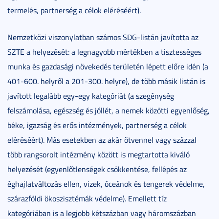
termelés, partnerség a célok eléréséért).
Nemzetközi viszonylatban számos SDG-listán javította az
SZTE a helyezését: a legnagyobb mértékben a tisztességes
munka és gazdasági növekedés területén lépett előre idén (a
401-600. helyről a 201-300. helyre), de több másik listán is
javított legalább egy-egy kategóriát (a szegénység
felszámolása, egészség és jóllét, a nemek közötti egyenlőség,
béke, igazság és erős intézmények, partnerség a célok
eléréséért). Más esetekben az akár ötvennel vagy százzal
több rangsorolt intézmény között is megtartotta kiváló
helyezését (egyenlőtlenségek csökkentése, fellépés az
éghajlatváltozás ellen, vizek, óceánok és tengerek védelme,
szárazföldi ökoszisztémák védelme). Emellett tíz
kategóriában is a legjobb kétszázban vagy háromszázban