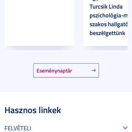
Turcsik Linda
pszichológia-ma
szakos hallgatóv
beszélgettünk
Eseménynaptár
Hasznos linkek
FELVÉTELI