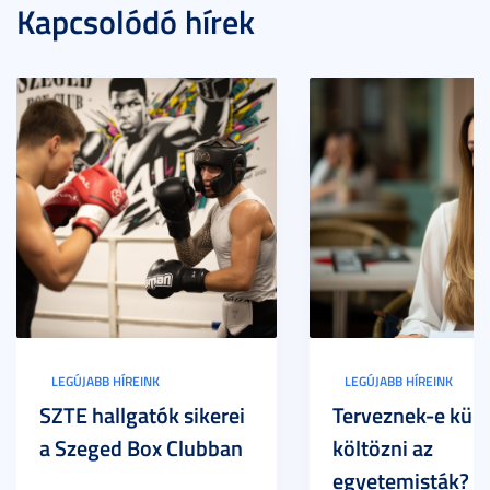
Kapcsolódó hírek
LEGÚJABB HÍREINK
LEGÚJABB HÍREINK
SZTE hallgatók sikerei
Terveznek-e külf
a Szeged Box Clubban
költözni az
egyetemisták? –