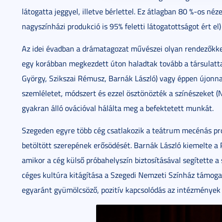
látogatta jeggyel, illetve bérlettel. Ez átlagban 80 %-os néz
nagyszínházi produkció is 95% feletti látogatottságot ért el
Az idei évadban a drámatagozat művészei olyan rendezőkkel
egy korábban megkezdett úton haladtak tovább a társulatta
György, Szikszai Rémusz, Barnák László) vagy éppen újonn
szemléletet, módszert és ezzel ösztönözték a színészeket (N
gyakran álló ovációval hálálta meg a befektetett munkát.
Szegeden egyre több cég csatlakozik a teátrum mecénás pr
betöltött szerepének erősödését. Barnák László kiemelte a 
amikor a cég külső próbahelyszín biztosításával segítette a
céges kultúra kitágítása a Szegedi Nemzeti Színház támogat
egyaránt gyümölcsöző, pozitív kapcsolódás az intézmények