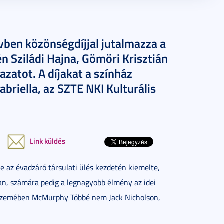
en közönségdíjjal jutalmazza a
n Sziládi Hajna, Gömöri Krisztián
zatot. A díjakat a színház
abriella, az SZTE NKI Kulturális
Link küldés
e az évadzáró társulati ülés kezdetén kiemelte,
an, számára pedig a legnagyobb élmény az idei
 szemében McMurphy Többé nem Jack Nicholson,