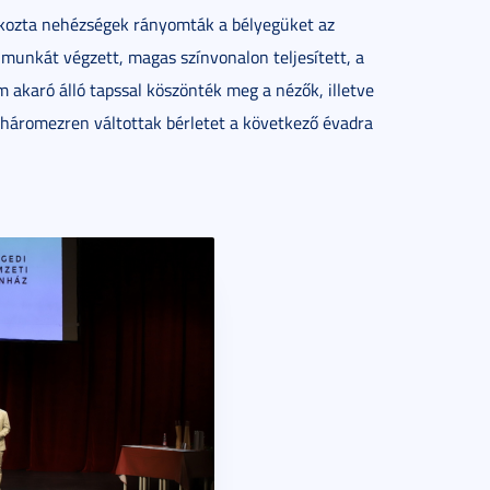
 okozta nehézségek rányomták a bélyegüket az
munkát végzett, magas színvonalon teljesített, a
 akaró álló tapssal köszönték meg a nézők, illetve
 háromezren váltottak bérletet a következő évadra