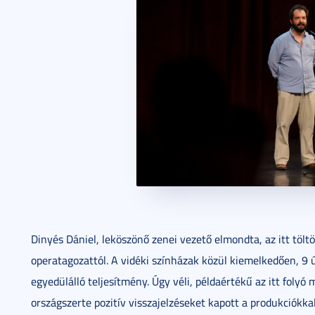
Dinyés Dániel, leköszönő zenei vezető elmondta, az itt tölt
operatagozattól. A vidéki színházak közül kiemelkedően, 9 
egyedülálló teljesítmény. Úgy véli, példaértékű az itt foly
országszerte pozitív visszajelzéseket kapott a produkciókka