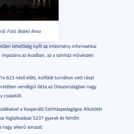
óról. Fotó: Bobkó Anna
etően lehetőség nyílt az intézmény informatikai
n impozáns az évadban, az a színház művészeti
14 623 néző előtt, külföldi turnékon vett részt
eretében vendégül látta az Olaszországban nagy
 csapatát.
ködésével a Kooperáló Színházpedagógiai Alkotótér
ai foglalkozásai 5237 gyerek és felnőtt
a nagy sikerű sorozat.