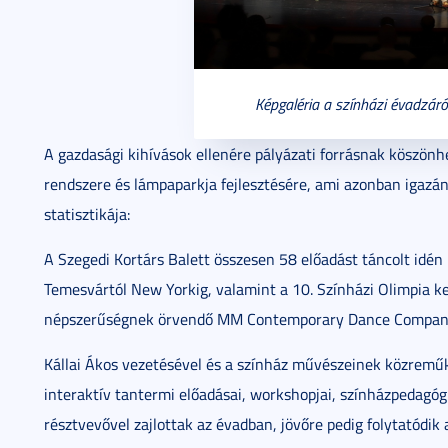
Képgaléria a színházi évadzár
A gazdasági kihívások ellenére pályázati forrásnak köszönh
rendszere és lámpaparkja fejlesztésére, ami azonban igazá
statisztikája:
A Szegedi Kortárs Balett összesen 58 előadást táncolt idén 
Temesvártól New Yorkig, valamint a 10. Színházi Olimpia k
népszerűségnek örvendő MM Contemporary Dance Company
Kállai Ákos vezetésével és a színház művészeinek közremű
interaktív tantermi előadásai, workshopjai, színházpedagógi
résztvevővel zajlottak az évadban, jövőre pedig folytatódik 