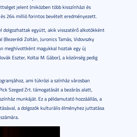
ettséget jelent (miközben több kisszínházi és
) és 264 millió forintos bevételt eredményezett.
 dolgozhattak együtt, akik visszatérő alkotókként
l (Bezerédi Zoltán, Juronics Tamás, Vidovszky
an meghívottként magukkal hoztak egy új
ovák Eszter, Koltai M. Gábor), a közönség pedig
ogramjához, ami tükrözi a színház városban
Pick Szeged Zrt. támogatását a bezárás alatt,
 színház munkáját. Ez a példamutató hozzáállás, a
ásával, a dolgozók kulturális élményhez juttatása
 számára.