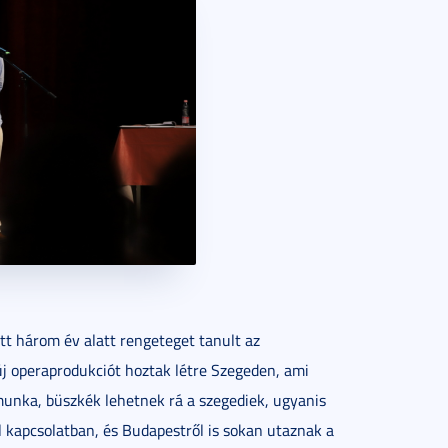
ött három év alatt rengeteget tanult az
új operaprodukciót hoztak létre Szegeden, ami
ó munka, büszkék lehetnek rá a szegediek, ugyanis
l kapcsolatban, és Budapestről is sokan utaznak a