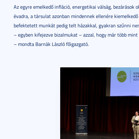
Az egyre emelkedő infláció, energetikai válság, bezárások
évadra, a társulat azonban mindennek ellenére kiemelkedő 
befektetett munkát pedig telt házakkal, gyakran szűnni nem
– egyben kifejezve bizalmukat – azzal, hogy már több mint
– mondta Barnák László főigazgató.