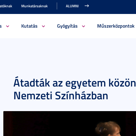
gatóknak
Munkatársaknak
ALUMNI
s
Kutatás
Gyógyítás
Műszerközpontok
Átadták az egyetem közöns
Nemzeti Színházban