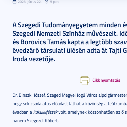
2023. június 22.
5 perc
A Szegedi Tudományegyetem minden évb
Szegedi Nemzeti Színház művészeit. Idé
és Borovics Tamás kapta a legtöbb szava
évedzáró társulati ülésén adta át Tajti G
Iroda vezetője.
Cikk nyomtatás
Dr. Binszki József, Szeged Megyei Jogú Város alpolgármester
hogy sok csodálatos előadást láthat a közönség a teátrumb
évadban a
Kakukkfészek
volt, amelynek köszönhetően az ő
hanem Szegezdi Róbert.