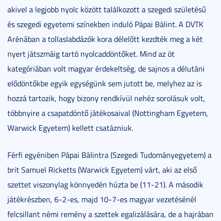
akivel a legjobb nyolc között találkozott a szegedi születésű
és szegedi egyetemi színekben induló Pápai Bálint. A DVTK
Arénában a tollaslabdázók kora délelőtt kezdték meg a két
nyert játszmáig tartó nyolcaddöntőket. Mind az öt
kategóriában volt magyar érdekeltség, de sajnos a délutáni
elődöntőkbe egyik egységünk sem jutott be, melyhez az is
hozzá tartozik, hogy bizony rendkívül nehéz sorolásuk volt,
többnyire a csapatdöntő játékosaival (Nottingham Egyetem,
Warwick Egyetem) kellett csatázniuk.
Férfi egyéniben Pápai Bálintra (Szegedi Tudományegyetem) a
brit Samuel Ricketts (Warwick Egyetem) várt, aki az első
szettet viszonylag könnyedén húzta be (11-21). A második
játékrészben, 6-2-es, majd 10-7-es magyar vezetésénél
felcsillant némi remény a szettek egalizálására, de a hajrában