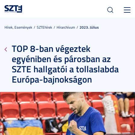
Toggl
navig
Hírek, Események
SZTEhírek
Hírarchívum
2023. Július
TOP 8-ban végeztek
egyéniben és párosban az
SZTE hallgatói a tollaslabda
Európa-bajnokságon