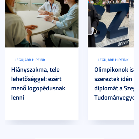
LEGÚJABB HÍREINK
LEGÚJABB HÍREINK
Hiányszakma, tele
Olimpikonok is
lehetőséggel: ezért
szereztek idén
menő logopédusnak
diplomát a Szege
lenni
Tudományegyet