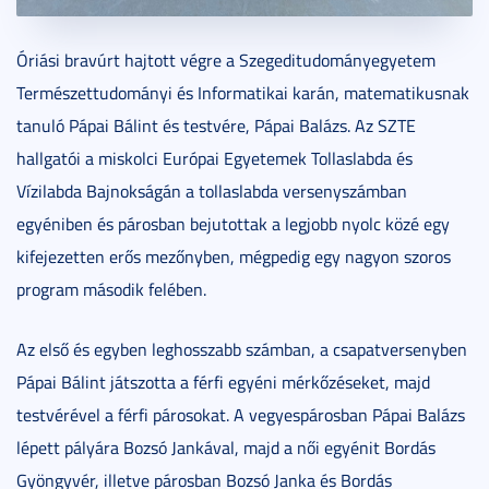
Óriási bravúrt hajtott végre a Szegeditudományegyetem
Természettudományi és Informatikai karán, matematikusnak
tanuló Pápai Bálint és testvére, Pápai Balázs. Az SZTE
hallgatói a miskolci Európai Egyetemek Tollaslabda és
Vízilabda Bajnokságán a tollaslabda versenyszámban
egyéniben és párosban bejutottak a legjobb nyolc közé egy
kifejezetten erős mezőnyben, mégpedig egy nagyon szoros
program második felében.
Az első és egyben leghosszabb számban, a csapatversenyben
Pápai Bálint játszotta a férfi egyéni mérkőzéseket, majd
testvérével a férfi párosokat. A vegyespárosban Pápai Balázs
lépett pályára Bozsó Jankával, majd a női egyénit Bordás
Gyöngyvér, illetve párosban Bozsó Janka és Bordás