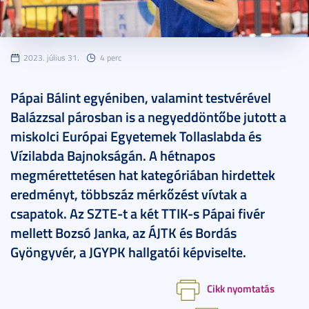
2023. július 31.
4 perc
Pápai Bálint egyéniben, valamint testvérével
Balázzsal párosban is a negyeddöntőbe jutott a
miskolci Európai Egyetemek Tollaslabda és
Vízilabda Bajnokságán. A hétnapos
megmérettetésen hat kategóriában hirdettek
eredményt, többszáz mérkőzést vívtak a
csapatok. Az SZTE-t a két TTIK-s Pápai fivér
mellett Bozsó Janka, az ÁJTK és Bordás
Gyöngyvér, a JGYPK hallgatói képviselte.
Cikk nyomtatás