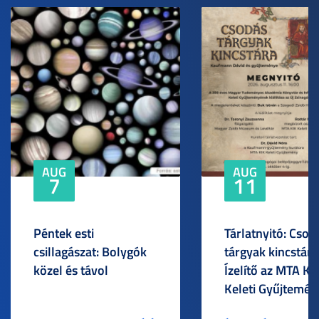
AUG
AUG
7
11
Péntek esti
Tárlatnyitó: Csod
csillagászat: Bolygók
tárgyak kincstára
közel és távol
Ízelítő az MTA KI
Keleti Gyűjtemén