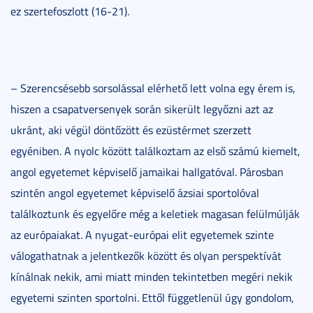
ez szertefoszlott (16-21).
– Szerencsésebb sorsolással elérhető lett volna egy érem is,
hiszen a csapatversenyek során sikerült legyőzni azt az
ukránt, aki végül döntőzött és ezüstérmet szerzett
egyéniben. A nyolc között találkoztam az első számú kiemelt,
angol egyetemet képviselő jamaikai hallgatóval. Párosban
szintén angol egyetemet képviselő ázsiai sportolóval
találkoztunk és egyelőre még a keletiek magasan felülmúlják
az európaiakat. A nyugat-európai elit egyetemek szinte
válogathatnak a jelentkezők között és olyan perspektívát
kínálnak nekik, ami miatt minden tekintetben megéri nekik
egyetemi szinten sportolni. Ettől függetlenül úgy gondolom,