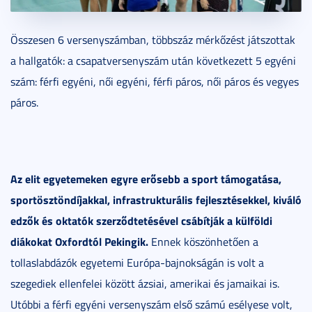
Összesen 6 versenyszámban, többszáz mérkőzést játszottak
a hallgatók: a csapatversenyszám után következett 5 egyéni
szám: férfi egyéni, női egyéni, férfi páros, női páros és vegyes
páros.
Az elit egyetemeken egyre erősebb a sport támogatása,
sportösztöndíjakkal, infrastrukturális fejlesztésekkel, kiváló
edzők és oktatók szerződtetésével csábítják a külföldi
diákokat Oxfordtól Pekingik.
Ennek köszönhetően a
tollaslabdázók egyetemi Európa-bajnokságán is volt a
szegediek ellenfelei között ázsiai, amerikai és jamaikai is.
Utóbbi a férfi egyéni versenyszám első számú esélyese volt,