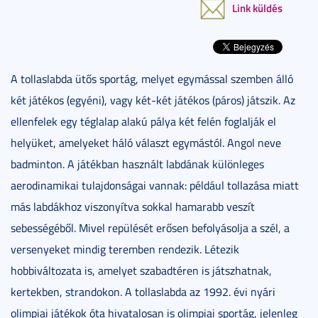
Link küldés
A tollaslabda ütős sportág, melyet egymással szemben álló
két játékos (egyéni), vagy két-két játékos (páros) játszik. Az
ellenfelek egy téglalap alakú pálya két felén foglalják el
helyüket, amelyeket háló választ egymástól. Angol neve
badminton. A játékban használt labdának különleges
aerodinamikai tulajdonságai vannak: például tollazása miatt
más labdákhoz viszonyítva sokkal hamarabb veszít
sebességéből. Mivel repülését erősen befolyásolja a szél, a
versenyeket mindig teremben rendezik. Létezik
hobbiváltozata is, amelyet szabadtéren is játszhatnak,
kertekben, strandokon. A tollaslabda az 1992. évi nyári
olimpiai játékok óta hivatalosan is olimpiai sportág, jelenleg