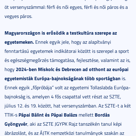
öt versenyszámmal: férfi és női egyes, férfi és női páros és a
vegyes páros.
Magyarországon is erősödik a testkultúra szerepe az
egyetemeken.
Ennek egyik jele, hogy az alapítványi
fenntartású egyetemek indikátorai között is szerepel a sport
és egészségmegőrzés támogatása, fejlesztése, valamint az is,
2024-ben Miskolc és Debrecen ad otthont az európai
hogy
egyetemisták Európa-bajnokságának több sportágban
is.
Ennek egyik „főpróbája” volt az egyetemi Tollaslabda Európa-
bajnokság is, amelyen 4 fős csapattal vett részt az SZTE,
július 12. és 19. között, hat versenyszámban. Az SZTE-t a két
Pápai Bálint és Pápai Balázs
Bordás
TTIK-s
mellett
Gyöngyvér
, aki az SZTE JGYPK Rajz tanszékén tanul képi
ábrázolást, és az ÁJTK nemzetközi tanulmányok szakán az