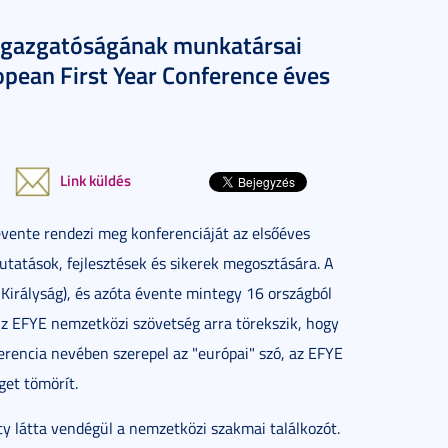
Igazgatóságának munkatársai
opean First Year Conference éves
Link küldés
évente rendezi meg konferenciáját az elsőéves
kutatások, fejlesztések és sikerek megosztására. A
Királyság), és azóta évente mintegy 16 országból
Az EFYE nemzetközi szövetség arra törekszik, hogy
erencia nevében szerepel az "európai" szó, az EFYE
get tömörít.
y látta vendégül a nemzetközi szakmai találkozót.