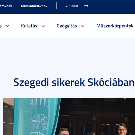
gatóknak
Munkatársaknak
ALUMNI
s
Kutatás
Gyógyítás
Műszerközpontok
Szegedi sikerek Skóciában