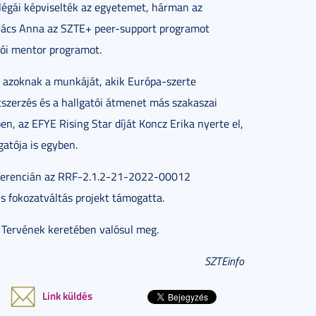
égái képviselték az egyetemet, hárman az
Kovács Anna az SZTE+ peer-support programot
ói mentor programot.
ék azoknak a munkáját, akik Európa-szerte
tszerzés és a hallgatói átmenet más szakaszai
en, az EFYE Rising Star díját Koncz Erika nyerte el,
atója is egyben.
nferencián az RRF-2.1.2-21-2022-00012
ns fokozatváltás projekt támogatta.
i Tervének keretében valósul meg.
SZTEinfo
Link küldés