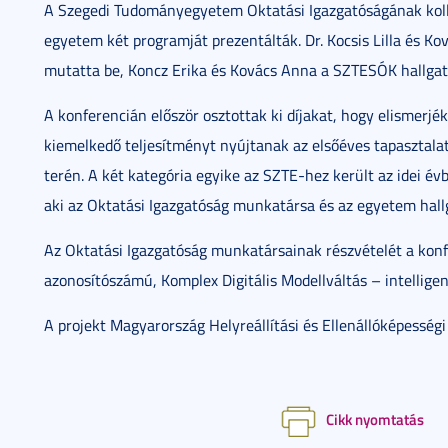
A Szegedi Tudományegyetem Oktatási Igazgatóságának koll
egyetem két programját prezentálták. Dr. Kocsis Lilla és 
mutatta be, Koncz Erika és Kovács Anna a SZTESÓK hallgat
A konferencián először osztottak ki díjakat, hogy elismerj
kiemelkedő teljesítményt nyújtanak az elsőéves tapasztala
terén. A két kategória egyike az SZTE-hez került az idei évb
aki az Oktatási Igazgatóság munkatársa és az egyetem hallg
Az Oktatási Igazgatóság munkatársainak részvételét a ko
azonosítószámú, Komplex Digitális Modellváltás – intellige
A projekt Magyarország Helyreállítási és Ellenállóképesség
Cikk nyomtatás