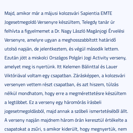
Majd, amikor már a májusi kolozsvári Sapientia EMTE
Jogesetmegoldó Versenyre készültem, Telegdy tanár úr
felhívta a figyelmemet a Dr. Nagy László Magánjogi Érvelési
Versenyre, amelyre ugyan a meghosszabbított határidő
utolsó napján, de jelentkeztem, és végül második lettem.
Ezután jött a miskolci Országos Polgári Jogi Activity verseny,
amelyet meg is nyertünk. Itt Kelemen Bálinttal és Lauer
Viktóriával voltam egy csapatban. Zárásképpen, a kolozsvári
versenyen vettem részt csapatban, és azt hiszem, túlzás
nélkül mondhatom, hogy erre a megmérettetésre készültem
a legtöbbet. Ez a verseny egy háromórás írásbeli
jogesetmegoldásból, majd annak a szóbeli ismertetéséből állt.
A verseny napján majdnem három órán keresztül értékelte a
csapatokat a zsűri, s amikor kiderült, hogy megnyertük, nem