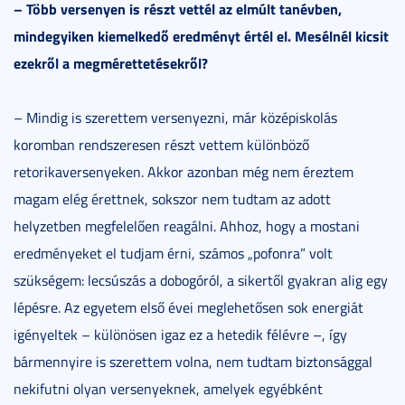
– Több versenyen is részt vettél az elmúlt tanévben,
mindegyiken kiemelkedő eredményt értél el. Mesélnél kicsit
ezekről a megmérettetésekről?
– Mindig is szerettem versenyezni, már középiskolás
koromban rendszeresen részt vettem különböző
retorikaversenyeken. Akkor azonban még nem éreztem
magam elég érettnek, sokszor nem tudtam az adott
helyzetben megfelelően reagálni. Ahhoz, hogy a mostani
eredményeket el tudjam érni, számos „pofonra” volt
szükségem: lecsúszás a dobogóról, a sikertől gyakran alig egy
lépésre. Az egyetem első évei meglehetősen sok energiát
igényeltek – különösen igaz ez a hetedik félévre –, így
bármennyire is szerettem volna, nem tudtam biztonsággal
nekifutni olyan versenyeknek, amelyek egyébként