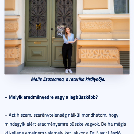
Melis Zsuzsanna, a retorika királynője.
– Melyik eredményedre vagy a legbüszkébb?
– Azt hiszem, szerénytelenség nélkül mondhatom, hogy
mindegyik elért eredményemre büszke vagyok. De ha mégis
ki kellene emelnem valamelyiket, akkor a Dr. Nagy László