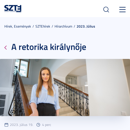
Toggl
navig
Hírek, Események
SZTEhírek
Hírarchívum
2023. Július
A retorika királynője
2023. július 19.
4 perc