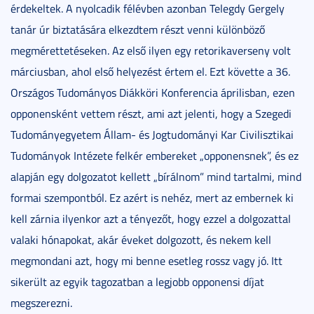
érdekeltek. A nyolcadik félévben azonban Telegdy Gergely
tanár úr biztatására elkezdtem részt venni különböző
megmérettetéseken. Az első ilyen egy retorikaverseny volt
márciusban, ahol első helyezést értem el. Ezt követte a 36.
Országos Tudományos Diákköri Konferencia áprilisban, ezen
opponensként vettem részt, ami azt jelenti, hogy a Szegedi
Tudományegyetem Állam- és Jogtudományi Kar Civilisztikai
Tudományok Intézete felkér embereket „opponensnek”, és ez
alapján egy dolgozatot kellett „bírálnom” mind tartalmi, mind
formai szempontból. Ez azért is nehéz, mert az embernek ki
kell zárnia ilyenkor azt a tényezőt, hogy ezzel a dolgozattal
valaki hónapokat, akár éveket dolgozott, és nekem kell
megmondani azt, hogy mi benne esetleg rossz vagy jó. Itt
sikerült az egyik tagozatban a legjobb opponensi díjat
megszerezni.