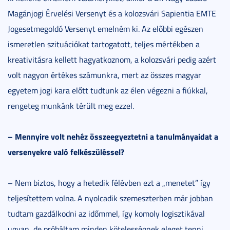
Magánjogi Érvelési Versenyt és a kolozsvári Sapientia EMTE
Jogesetmegoldó Versenyt emelném ki. Az előbbi egészen
ismeretlen szituációkat tartogatott, teljes mértékben a
kreativitásra kellett hagyatkoznom, a kolozsvári pedig azért
volt nagyon értékes számunkra, mert az összes magyar
egyetem jogi kara előtt tudtunk az élen végezni a fiúkkal,
rengeteg munkánk térült meg ezzel.
–
Mennyire volt nehéz összeegyeztetni a tanulmányaidat a
versenyekre való felkészüléssel?
– Nem biztos, hogy a hetedik félévben ezt a „menetet” így
teljesítettem volna. A nyolcadik szemeszterben már jobban
tudtam gazdálkodni az időmmel, így komoly logisztikával
ugyan, de próbáltam minden kötelességnek eleget tenni.