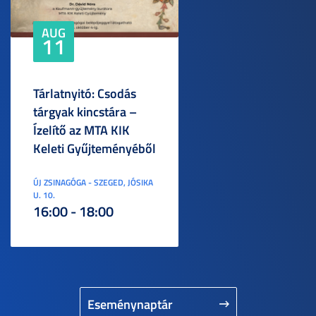
AUG
11
Tárlatnyitó: Csodás
tárgyak kincstára –
Ízelítő az MTA KIK
Keleti Gyűjteményéből
ÚJ ZSINAGÓGA - SZEGED, JÓSIKA
U. 10.
16:00 - 18:00
Eseménynaptár