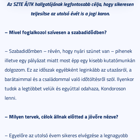
Az SZTE ÁJTK hallgatójának legfontosabb célja, hogy sikeresen
teljesítse az utolsó évét is a jogi karon.
– Mivel foglalkozol szívesen a szabadidődben?
– Szabadidőmben – révén, hogy nyári szünet van – pihenek
illetve egy pályázat miatt most épp egy kisebb kutatómunkán
dolgozom. Ez az időszak egyébként leginkább az utazásról, a
barátaimmal és a családommal való időtöltésről szól. Ilyenkor
tudok a legtöbbet velük és egyúttal odahaza, Kondoroson
lenni.
– Milyen tervek, célok állnak előtted a jövőre nézve?
– Egyelőre az utolsó évem sikeres elvégzése a legnagyobb