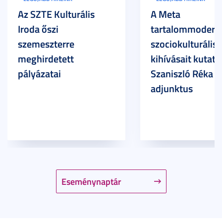
Az SZTE Kulturális
A Meta
Iroda őszi
tartalommoderác
szemeszterre
szociokulturális
meghirdetett
kihívásait kutatja
pályázatai
Szaniszló Réka Br
adjunktus
Eseménynaptár