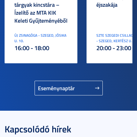
tárgyak kincstára –
éjszakája
Ízelítő az MTA KIK
Keleti Gyűjteményéből
ÚJ ZSINAGÓGA - SZEGED, JÓSIKA
SZTE SZEGEDI CSILLAGV
U. 10.
- SZEGED, KERTÉSZ U. 3.
16:00 - 18:00
20:00 - 23:00
Eseménynaptár
Kapcsolódó hírek