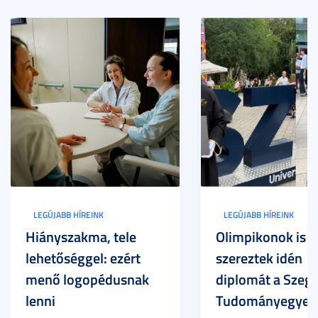
LEGÚJABB HÍREINK
LEGÚJABB HÍREINK
Hiányszakma, tele
Olimpikonok is
lehetőséggel: ezért
szereztek idén
menő logopédusnak
diplomát a Szege
lenni
Tudományegyet