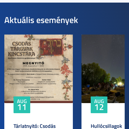
Aktuális események
AUG
AUG
11
12
Tárlatnyitó: Csodás
Hullócsillagok