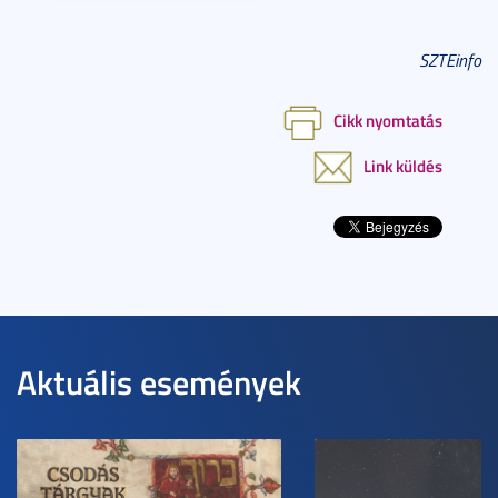
SZTEinfo
Cikk nyomtatás
Link küldés
Aktuális események