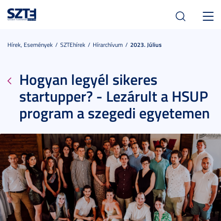
Toggl
navig
Hírek, Események
SZTEhírek
Hírarchívum
2023. Július
Hogyan legyél sikeres
startupper? - Lezárult a HSUP
program a szegedi egyetemen