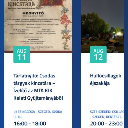
AUG
AUG
11
12
Tárlatnyitó: Csodás
Hullócsillagok
tárgyak kincstára –
éjszakája
Ízelítő az MTA KIK
Keleti Gyűjteményéből
ÚJ ZSINAGÓGA - SZEGED, JÓSIKA
SZTE SZEGEDI CSILLAGV
U. 10.
- SZEGED, KERTÉSZ U. 3.
16:00 - 18:00
20:00 - 23:00