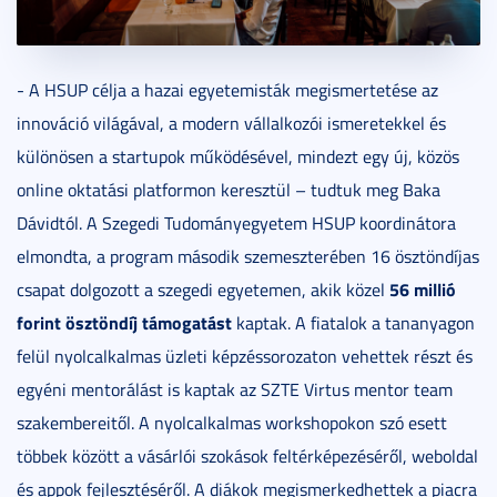
- A HSUP célja a hazai egyetemisták megismertetése az
innováció világával, a modern vállalkozói ismeretekkel és
különösen a startupok működésével, mindezt egy új, közös
online oktatási platformon keresztül – tudtuk meg Baka
Dávidtól. A Szegedi Tudományegyetem HSUP koordinátora
elmondta, a program második szemeszterében 16 ösztöndíjas
56 millió
csapat dolgozott a szegedi egyetemen, akik közel
forint ösztöndíj támogatást
kaptak. A fiatalok a tananyagon
felül nyolcalkalmas üzleti képzéssorozaton vehettek részt és
egyéni mentorálást is kaptak az SZTE Virtus mentor team
szakembereitől. A nyolcalkalmas workshopokon szó esett
többek között a vásárlói szokások feltérképezéséről, weboldal
és appok fejlesztéséről. A diákok megismerkedhettek a piacra