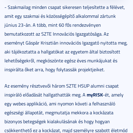
- Szakmailag minden csapat sikeresen teljesítette a félévet,
amit egy szakmai és közösségépítő alkalommal zártunk
június 23-án. A több, mint 60 fős rendezvényen
bemutatkozott az SZTE Innovációs Igazgatósága. Az
eseményt Gáspár Krisztián innovációs Igazgató nyitotta meg,
aki tájékoztatta a hallgatókat az egyetem által biztosított
lehetőségekről, megköszönte egész éves munkájukat és
inspirálta őket arra, hogy folytassák projektjeiket.
Az esemény résztvevői három SZTE HSUP alumni csapat
myRISK
inspiráló előadását hallgathatták meg. A
-ét, amely
egy webes applikáció, ami nyomon követi a felhasználó
egészségi állapotát, megmutatja mekkora a kockázata
bizonyos betegségek kialakulásának és hogy hogyan
csökkenthető ez a kockázat, majd személyre szabott életmód