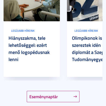
LEGÚJABB HÍREINK
LEGÚJABB HÍREINK
Hiányszakma, tele
Olimpikonok is
lehetőséggel: ezért
szereztek idén
menő logopédusnak
diplomát a Szege
lenni
Tudományegyet
Eseménynaptár