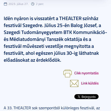
2023. július 27.
2 perc
Idén nyáron is visszatért a THEALTER színház
fesztivál Szegedre. Július 25-én Balog József, a
Szegedi Tudományegyetem BTK Kommunikáció-
és Médiatudományi Tanszék oktatója és a
fesztivál művészeti vezetője megnyitotta a
fesztivált, ahol egészen július 30-ig láthatnak
előadásokat az érdeklődök.
Cikk nyomtatás
Link küldés
A 33. THEALTER sok szempontból különleges fesztivál, az