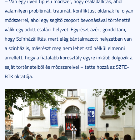
– Van egy ilyen típusú módszer, hogy családállítás, ahol
valamilyen problémát, traumát, konfliktust oldanak fel olyan
módszerrel, ahol egy segítő csoport bevonásával történetté
válik egy adott családi helyzet. Egyrészt azért gondoltam,
hogy Színházállítás, mert elég bántalmazott helyzetben van
a színház is, másrészt meg nem lehet szó nélkül elmenni
amellett, hogy a fiatalabb korosztály egyre inkább dolgozik a
saját történeteiből és módszereivel – tette hozzá az SZTE-
BTK oktatója.