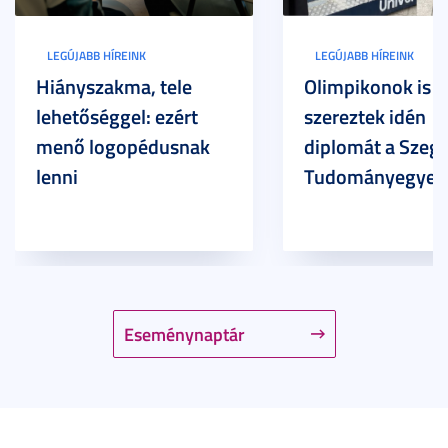
LEGÚJABB HÍREINK
LEGÚJABB HÍREINK
Hiányszakma, tele
Olimpikonok is
lehetőséggel: ezért
szereztek idén
menő logopédusnak
diplomát a Szege
lenni
Tudományegyet
Eseménynaptár