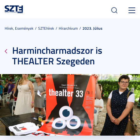
Toggl
navig
Hírek, Események
SZTEhírek
Hírarchívum
2023. Július
Harmincharmadszor is
THEALTER Szegeden