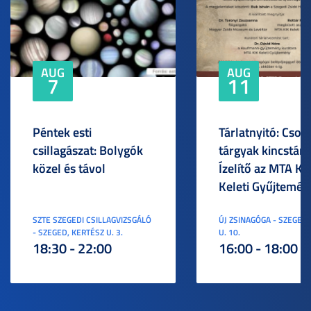
AUG
AUG
7
11
Péntek esti
Tárlatnyitó: Csod
csillagászat: Bolygók
tárgyak kincstára
közel és távol
Ízelítő az MTA KI
Keleti Gyűjtemén
SZTE SZEGEDI CSILLAGVIZSGÁLÓ
ÚJ ZSINAGÓGA - SZEGED,
- SZEGED, KERTÉSZ U. 3.
U. 10.
18:30 - 22:00
16:00 - 18:00