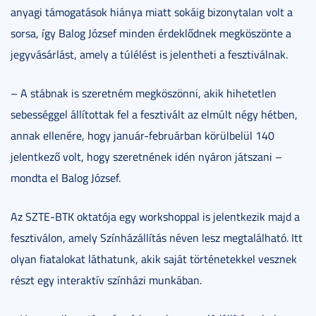
anyagi támogatások hiánya miatt sokáig bizonytalan volt a
sorsa, így Balog József minden érdeklődnek megköszönte a
jegyvásárlást, amely a túlélést is jelentheti a fesztiválnak.
– A stábnak is szeretném megköszönni, akik hihetetlen
sebességgel állítottak fel a fesztivált az elmúlt négy hétben,
annak ellenére, hogy január-februárban körülbelül 140
jelentkező volt, hogy szeretnének idén nyáron játszani –
mondta el Balog József.
Az SZTE-BTK oktatója egy workshoppal is jelentkezik majd a
fesztiválon, amely Színházállítás néven lesz megtalálható. Itt
olyan fiatalokat láthatunk, akik saját történetekkel vesznek
részt egy interaktív színházi munkában.