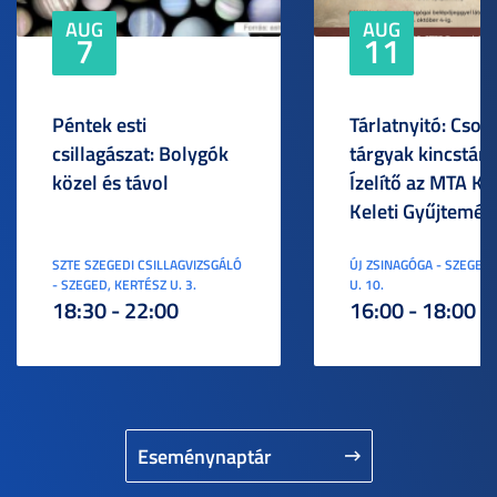
AUG
AUG
7
11
Péntek esti
Tárlatnyitó: Csod
csillagászat: Bolygók
tárgyak kincstára
közel és távol
Ízelítő az MTA KI
Keleti Gyűjtemén
SZTE SZEGEDI CSILLAGVIZSGÁLÓ
ÚJ ZSINAGÓGA - SZEGED,
- SZEGED, KERTÉSZ U. 3.
U. 10.
18:30 - 22:00
16:00 - 18:00
Eseménynaptár