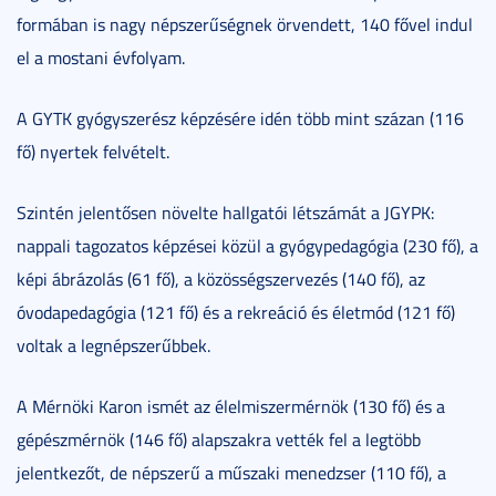
formában is nagy népszerűségnek örvendett, 140 fővel indul
el a mostani évfolyam.
A GYTK gyógyszerész képzésére idén több mint százan (116
fő) nyertek felvételt.
Szintén jelentősen növelte hallgatói létszámát a JGYPK:
nappali tagozatos képzései közül a gyógypedagógia (230 fő), a
képi ábrázolás (61 fő), a közösségszervezés (140 fő), az
óvodapedagógia (121 fő) és a rekreáció és életmód (121 fő)
voltak a legnépszerűbbek.
A Mérnöki Karon ismét az élelmiszermérnök (130 fő) és a
gépészmérnök (146 fő) alapszakra vették fel a legtöbb
jelentkezőt, de népszerű a műszaki menedzser (110 fő), a