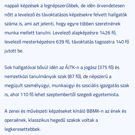
nappali képzések a legnépszerűbbek, de idén örvendetesen
nőtt a levelező és távoktatásos képzésekre felvett hallgatók
száma is, ami azt jelenti, hogy egyre többen szeretnének
munka mellett tanulni. Levelező alapképzésre 1426 fő,
levelező mesterképzésre 639 fő, távoktatás tagozatra 140 fő
jutott be.
Sok hallgatóval bővül idén az ÁJTK-n a jogász (375 fő) és
nemzetközi tanulmányok szak (87 fő), de népszerű a
megújult személyügyi, munkaügyi és szociális igazgatás szak
is, ahol 110 fő lehet szeptembertől szegedi egyetemista.
A zenei és művészeti képzéseket kínáló BBMK-n az ének és
operaének, klasszikus hegedű szakok voltak a
legkeresettebbek.