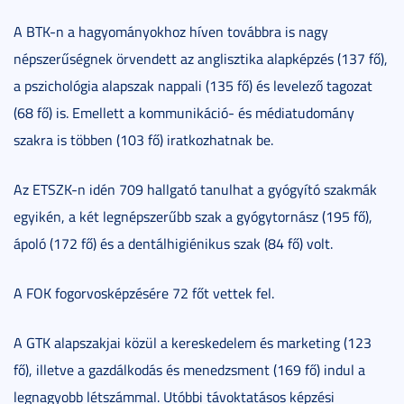
A BTK-n a hagyományokhoz híven továbbra is nagy
népszerűségnek örvendett az anglisztika alapképzés (137 fő),
a pszichológia alapszak nappali (135 fő) és levelező tagozat
(68 fő) is. Emellett a kommunikáció- és médiatudomány
szakra is többen (103 fő) iratkozhatnak be.
Az ETSZK-n idén 709 hallgató tanulhat a gyógyító szakmák
egyikén, a két legnépszerűbb szak a gyógytornász (195 fő),
ápoló (172 fő) és a dentálhigiénikus szak (84 fő) volt.
A FOK fogorvosképzésére 72 főt vettek fel.
A GTK alapszakjai közül a kereskedelem és marketing (123
fő), illetve a gazdálkodás és menedzsment (169 fő) indul a
legnagyobb létszámmal. Utóbbi távoktatásos képzési