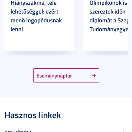
Hiányszakma, tele
Olimpikonok is
lehetőséggel: ezért
szereztek idén
menő logopédusnak
diplomát a Szege
lenni
Tudományegyet
Eseménynaptár
Hasznos linkek