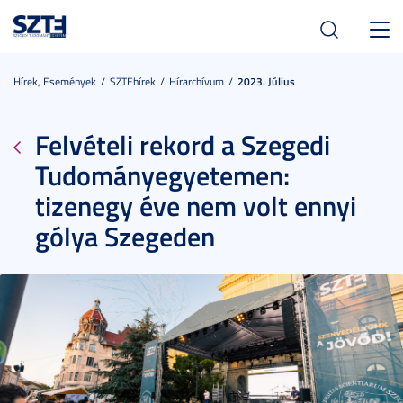
Toggl
navig
Hírek, Események
SZTEhírek
Hírarchívum
2023. Július
Felvételi rekord a Szegedi
Tudományegyetemen:
tizenegy éve nem volt ennyi
gólya Szegeden