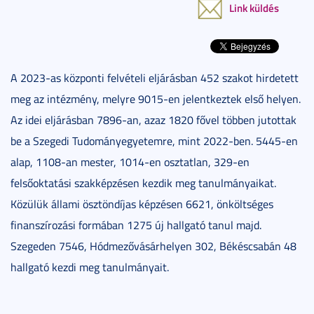
Link küldés
A 2023-as központi felvételi eljárásban 452 szakot hirdetett
meg az intézmény, melyre 9015-en jelentkeztek első helyen.
Az idei eljárásban 7896-an, azaz 1820 fővel többen jutottak
be a Szegedi Tudományegyetemre, mint 2022-ben. 5445-en
alap, 1108-an mester, 1014-en osztatlan, 329-en
felsőoktatási szakképzésen kezdik meg tanulmányaikat.
Közülük állami ösztöndíjas képzésen 6621, önköltséges
finanszírozási formában 1275 új hallgató tanul majd.
Szegeden 7546, Hódmezővásárhelyen 302, Békéscsabán 48
hallgató kezdi meg tanulmányait.