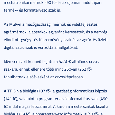
mechatronikai mérnöki (90 fő) és az újonnan indult ipari
termék- és formatervező szak is.
Az MGK-n a mezőgazdasági mérnök és vidékfejlesztési
agrármérnöki alapszakok egyaránt keresettek, és a nemrég
elindított gyógy- és fűszernövény szak és az agrár-és üzleti
digitalizáció szak is vonzotta a hallgatókat.
Idén sem volt könnyű bejutni a SZAOK általános orvos
szakára, ennek ellenére több mint 250-en (262 fő)
tanulhatnak elsőévesként az orvosképzésben.
A TTIK-n a biológia (187 fő), a gazdaságinformatikus képzés
(141 fő), valamint a programtervező informatikus szak (490
fő) indul magas létszámmal. A karon a mesterszakok közül a
biológus (39 fő), a programtervező informatikus (43 fő), a