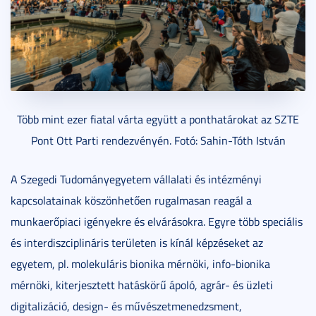
Több mint ezer fiatal várta együtt a ponthatárokat az SZTE
Pont Ott Parti rendezvényén. Fotó: Sahin-Tóth István
A Szegedi Tudományegyetem vállalati és intézményi
kapcsolatainak köszönhetően rugalmasan reagál a
munkaerőpiaci igényekre és elvárásokra. Egyre több speciális
és interdiszciplináris területen is kínál képzéseket az
egyetem, pl. molekuláris bionika mérnöki, info-bionika
mérnöki, kiterjesztett hatáskörű ápoló, agrár- és üzleti
digitalizáció, design- és művészetmenedzsment,