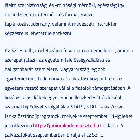
élelmiszerbiztonsági és -minőségi mérnöki, egészségügyi
menedzser, ipari termék- és formatervező,
táplálkozástudomány, valamint művészeti instruktor
képzésre is lehetett jelentkezni.
Az SZTE hallgatói létszáma folyamatosan emelkedik, amiben
szerepet játszik az egyetem felelősségvállalása és
hallgatóbarát szemlélete. Magyarország legjobb
egyetemeként, tudományos és oktatási központként az
egyetem vezető szerepet vállal a fiatalok támogatásában. A
középiskolás diákok egyetemi beilleszkedését és későbbi
szakmai fejlődését szolgálják a START, START+ és Zirzen
Janka ösztöndíjprogramok, melyekre szeptember 11-ig lehet
https://juniorakademia.szte.hu/
jelentkezni a
oldalon. A
pályázatokat szeptemberben bírálja el az SZTE