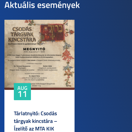
Aktuális események
AUG
11
Tárlatnyitó: Csodás
tárgyak kincstára –
Ízelítő az MTA KIK