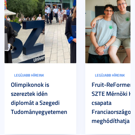
LEGÚJABB HÍREINK
LEGÚJABB HÍREINK
Olimpikonok is
Fruit-ReFormers:
szereztek idén
SZTE Mérnöki Ka
diplomát a Szegedi
csapata
Tudományegyetemen
Franciaországot 
meghódíthatja