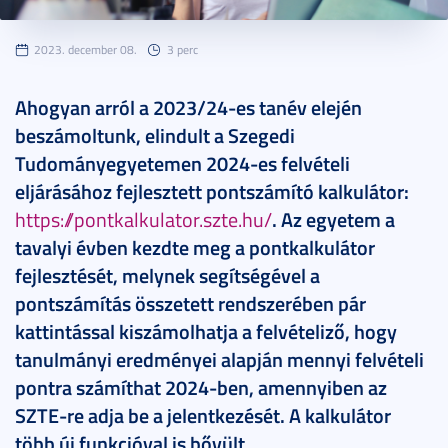
2023. december 08.
3 perc
Ahogyan arról a 2023/24-es tanév elején
beszámoltunk, elindult a Szegedi
Tudományegyetemen 2024-es felvételi
eljárásához fejlesztett pontszámító kalkulátor:
https://pontkalkulator.szte.hu/
. Az egyetem a
tavalyi évben kezdte meg a pontkalkulátor
fejlesztését, melynek segítségével a
pontszámítás összetett rendszerében pár
kattintással kiszámolhatja a felvételiző, hogy
tanulmányi eredményei alapján mennyi felvételi
pontra számíthat 2024-ben, amennyiben az
SZTE-re adja be a jelentkezését. A kalkulátor
több új funkcióval is bővült.