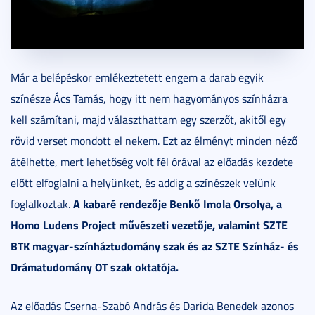
Már a belépéskor emlékeztetett engem a darab egyik
színésze Ács Tamás, hogy itt nem hagyományos színházra
kell számítani, majd választhattam egy szerzőt, akitől egy
rövid verset mondott el nekem. Ezt az élményt minden néző
átélhette, mert lehetőség volt fél órával az előadás kezdete
előtt elfoglalni a helyünket, és addig a színészek velünk
A kabaré rendezője Benkő Imola Orsolya, a
foglalkoztak.
Homo Ludens Project művészeti vezetője, valamint SZTE
BTK magyar-színháztudomány szak és az SZTE Színház- és
Drámatudomány OT szak oktatója.
Az előadás Cserna-Szabó András és Darida Benedek azonos