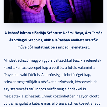
A kabaré három előadója Szántusz Noémi Noya, Ács Tamás
és Szilágyi Szabolcs, akik a leírásban említett szerzők
műveiből mutatnak be színpadi jeleneteket.
Mindezt sokszor nagyon gyors váltásokkal teszik a jelenetek
között. Fontos szerepet kap a vetítés, a fotók, valamint a
fényekkel való játék is. A közönség is lehetőséget kap,
sokszor megszólítják a nézőket a színészek, kérdeznek, de
egy szerencsés szülinapos nézőt még ajándékkal is
megleptek a színészek. Ennek köszönhetően nagyon oldott
volt a hangulat a kabaré másfél órája alatt, és közvetlenebb