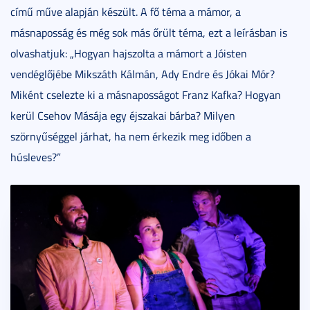
című műve alapján készült. A fő téma a mámor, a
másnaposság és még sok más őrült téma, ezt a leírásban is
olvashatjuk: „Hogyan hajszolta a mámort a Jóisten
vendéglőjébe Mikszáth Kálmán, Ady Endre és Jókai Mór?
Miként cselezte ki a másnaposságot Franz Kafka? Hogyan
kerül Csehov Másája egy éjszakai bárba? Milyen
szörnyűséggel járhat, ha nem érkezik meg időben a
húsleves?”