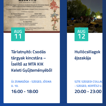
AUG
AUG
11
12
Tárlatnyitó: Csodás
Hullócsillagok
tárgyak kincstára –
éjszakája
Ízelítő az MTA KIK
Keleti Gyűjteményéből
ÚJ ZSINAGÓGA - SZEGED, JÓSIKA
SZTE SZEGEDI CSILLAGV
U. 10.
- SZEGED, KERTÉSZ U. 3.
16:00 - 18:00
20:00 - 23:00