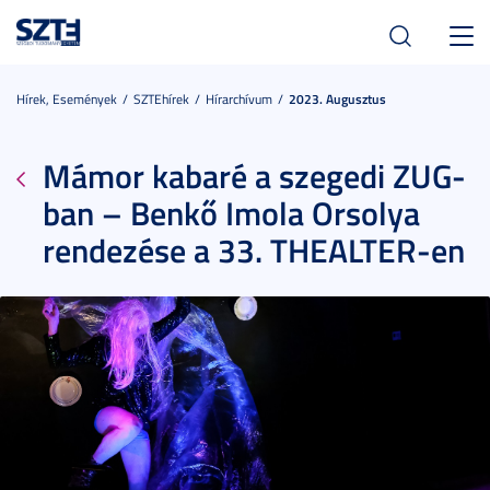
Toggl
navig
Hírek, Események
SZTEhírek
Hírarchívum
2023. Augusztus
Mámor kabaré a szegedi ZUG-
ban – Benkő Imola Orsolya
rendezése a 33. THEALTER-en