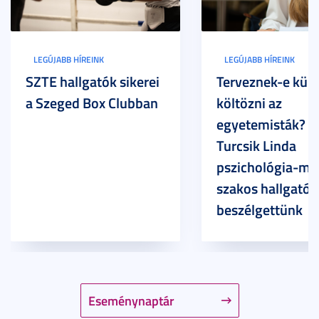
LEGÚJABB HÍREINK
LEGÚJABB HÍREINK
SZTE hallgatók sikerei
Terveznek-e külf
a Szeged Box Clubban
költözni az
egyetemisták? –
Turcsik Linda
pszichológia-ma
szakos hallgatóv
beszélgettünk
Eseménynaptár