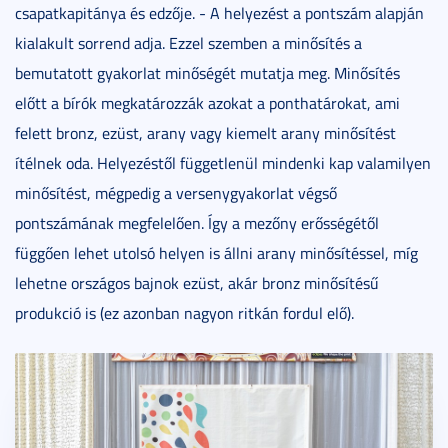
csapatkapitánya és edzője. - A helyezést a pontszám alapján
kialakult sorrend adja. Ezzel szemben a minősítés a
bemutatott gyakorlat minőségét mutatja meg. Minősítés
előtt a bírók megkatározzák azokat a ponthatárokat, ami
felett bronz, ezüst, arany vagy kiemelt arany minősítést
ítélnek oda. Helyezéstől függetlenül mindenki kap valamilyen
minősítést, mégpedig a versenygyakorlat végső
pontszámának megfelelően. Így a mezőny erősségétől
függően lehet utolsó helyen is állni arany minősítéssel, míg
lehetne országos bajnok ezüst, akár bronz minősítésű
produkció is (ez azonban nagyon ritkán fordul elő).