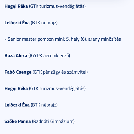
Hegyi Réka
(GTK turizmus-vendéglátás)
Lelóczki Éva
(BTK néprajz)
- Senior master pompon mini: 5. hely (6), arany minősítés
Buza Alexa
(JGYPK aerobik edző)
Fabó Csenge
(GTK pénzügy és számvitel)
Hegyi Réka
(GTK turizmus-vendéglátás)
Lelóczki Éva
(BTK néprajz)
Szőke Panna
(Radnóti Gimnázium)