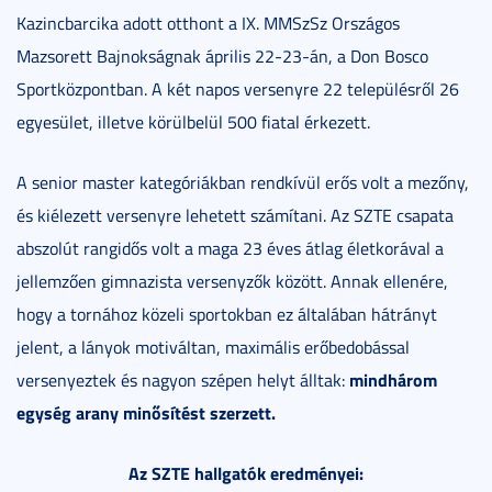
Kazincbarcika adott otthont a IX. MMSzSz Országos
Mazsorett Bajnokságnak április 22-23-án, a Don Bosco
Sportközpontban. A két napos versenyre 22 településről 26
egyesület, illetve körülbelül 500 fiatal érkezett.
A senior master kategóriákban rendkívül erős volt a mezőny,
és kiélezett versenyre lehetett számítani. Az SZTE csapata
abszolút rangidős volt a maga 23 éves átlag életkorával a
jellemzően gimnazista versenyzők között. Annak ellenére,
hogy a tornához közeli sportokban ez általában hátrányt
jelent, a lányok motiváltan, maximális erőbedobással
mindhárom
versenyeztek és nagyon szépen helyt álltak:
egység arany minősítést szerzett.
Az SZTE hallgatók eredményei: