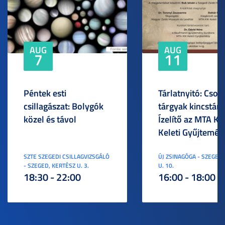
AUG
AUG
7
11
Péntek esti
Tárlatnyitó: Csod
csillagászat: Bolygók
tárgyak kincstára
közel és távol
Ízelítő az MTA KI
Keleti Gyűjtemén
SZTE SZEGEDI CSILLAGVIZSGÁLÓ
ÚJ ZSINAGÓGA - SZEGED,
- SZEGED, KERTÉSZ U. 3.
U. 10.
18:30 - 22:00
16:00 - 18:00