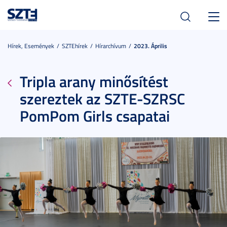
Toggl
navig
Hírek, Események
SZTEhírek
Hírarchívum
2023. Április
Tripla arany minősítést
szereztek az SZTE-SZRSC
PomPom Girls csapatai