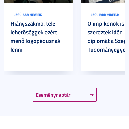
LEGÚJABB HÍREINK
LEGÚJABB HÍREINK
Hiányszakma, tele
Olimpikonok is
lehetőséggel: ezért
szereztek idén
menő logopédusnak
diplomát a Szege
lenni
Tudományegyet
Eseménynaptár