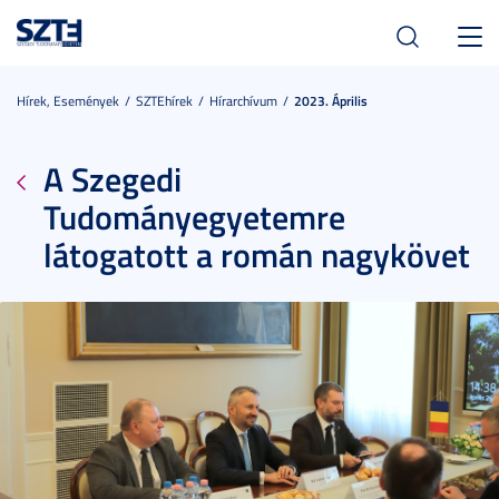
Toggl
navig
Hírek, Események
SZTEhírek
Hírarchívum
2023. Április
A Szegedi
Tudományegyetemre
látogatott a román nagykövet