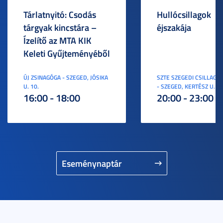
Tárlatnyitó: Csodás
Hullócsillagok
tárgyak kincstára –
éjszakája
Ízelítő az MTA KIK
Keleti Gyűjteményéből
ÚJ ZSINAGÓGA - SZEGED, JÓSIKA
SZTE SZEGEDI CSILLAGV
U. 10.
- SZEGED, KERTÉSZ U. 3.
16:00 - 18:00
20:00 - 23:00
Eseménynaptár