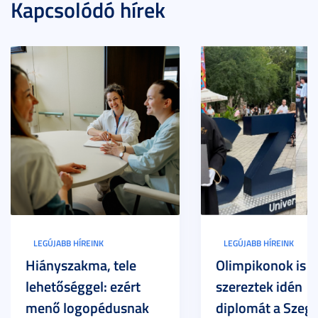
Kapcsolódó hírek
LEGÚJABB HÍREINK
LEGÚJABB HÍREINK
Hiányszakma, tele
Olimpikonok is
lehetőséggel: ezért
szereztek idén
menő logopédusnak
diplomát a Szege