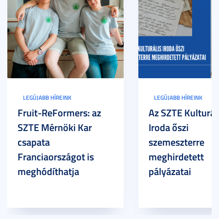
LEGÚJABB HÍREINK
LEGÚJABB HÍREINK
Fruit-ReFormers: az
Az SZTE Kulturál
SZTE Mérnöki Kar
Iroda őszi
csapata
szemeszterre
Franciaországot is
meghirdetett
meghódíthatja
pályázatai