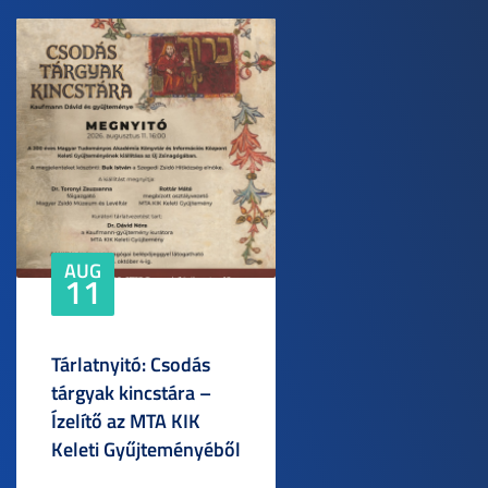
AUG
11
Tárlatnyitó: Csodás
tárgyak kincstára –
Ízelítő az MTA KIK
Keleti Gyűjteményéből