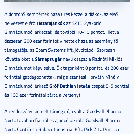
A döntőről sem tértek haza üres kézzel a diákok: az első
Tiszafajankók
helyezést elérő
az SZTE Gyakorló
Gimnáziumból érkeztek, és további 10-10 pontot, illetve
összesen 300 ezer forintot vihettek haza az esemény fő
támogatója, az Epam Systems Kft. jóvoltából. Szorosan
Sárnapsugár
követte őket a
nevű csapat a Radnóti Miklós
Gimnáziumot képviselve. Ők tagonként 8 ponttal és 200 ezer
forinttal gazdagodhattak, míg a szentesi Horváth Mihály
Gróf Bethlen István
Gimnáziumból érkező
csapat 5-5 ponttal
és 100 ezer forinttal zárta a versenyt.
A rendezvény kiemelt támogatója volt a Goodwill Pharma
Nyrt., további díjakról és ajándékokról a Goodwill Pharma
Nyrt., ContiTech Rubber Industrial Kft., Pick Zrt., Printker