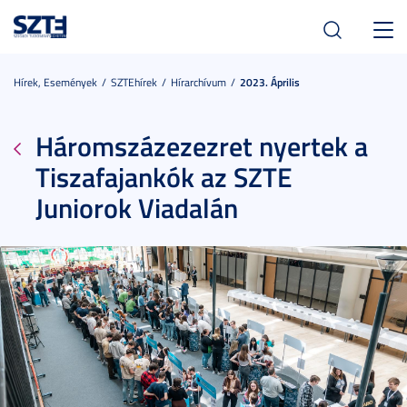
Toggl
navig
Hírek, Események
SZTEhírek
Hírarchívum
2023. Április
Háromszázezezret nyertek a
Tiszafajankók az SZTE
Juniorok Viadalán