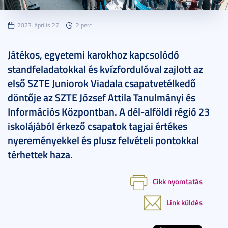
2023. április 27.
2 perc
Játékos, egyetemi karokhoz kapcsolódó
standfeladatokkal és kvízfordulóval zajlott az
első SZTE Juniorok Viadala csapatvetélkedő
döntője az SZTE József Attila Tanulmányi és
Információs Központban. A dél-alföldi régió 23
iskolájából érkező csapatok tagjai értékes
nyereményekkel és plusz felvételi pontokkal
térhettek haza.
Cikk nyomtatás
Link küldés