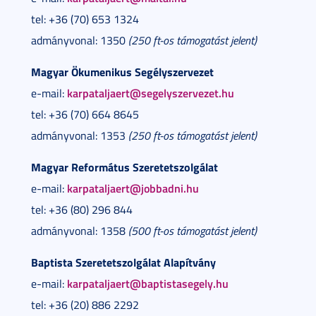
tel: +36 (70) 653 1324
admányvonal: 1350
(250 ft-os támogatást jelent)
Magyar Ökumenikus Segélyszervezet
karpataljaert@segelyszervezet.hu
e-mail:
tel: +36 (70) 664 8645
admányvonal: 1353
(250 ft-os támogatást jelent)
Magyar Református Szeretetszolgálat
karpataljaert@jobbadni.hu
e-mail:
tel: +36 (80) 296 844
admányvonal: 1358
(500 ft-os támogatást jelent)
Baptista Szeretetszolgálat Alapítvány
karpataljaert@baptistasegely.hu
e-mail:
tel: +36 (20) 886 2292