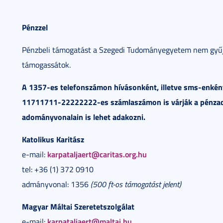
Pénzzel
Pénzbeli támogatást a Szegedi Tudományegyetem nem gyűjt,
támogassátok.
A 1357-es telefonszámon hívásonként, illetve sms-enként 5
11711711-22222222-es számlaszámon is várják a pénzado
adományvonalain is lehet adakozni.
Katolikus Karitász
karpataljaert@caritas.org.hu
e-mail:
tel: +36 (1) 372 0910
admányvonal: 1356
(500 ft-os támogatást jelent)
Magyar Máltai Szeretetszolgálat
karpataljaert@maltai.hu
e-mail: