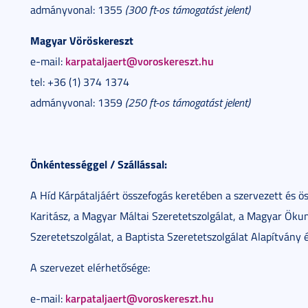
admányvonal: 1355
(300 ft-os támogatást jelent)
Magyar Vöröskereszt
karpataljaert@voroskereszt.hu
e-mail:
tel: +36 (1) 374 1374
admányvonal: 1359
(250 ft-os támogatást jelent)
Önkéntességgel / Szállással:
A Híd Kárpátaljáért összefogás keretében a szervezett és ö
Karitász, a Magyar Máltai Szeretetszolgálat, a Magyar Ök
Szeretetszolgálat, a Baptista Szeretetszolgálat Alapítvány 
A szervezet elérhetősége:
karpataljaert@voroskereszt.hu
e-mail: