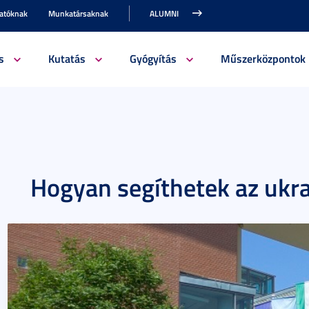
gatóknak
Munkatársaknak
ALUMNI
s
Kutatás
Gyógyítás
Műszerközpontok
Hogyan segíthetek az ukr