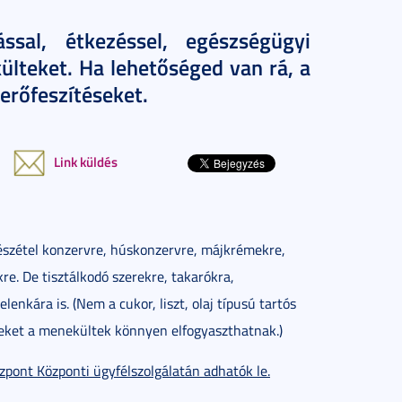
sal, étkezéssel, egészségügyi
ülteket. Ha lehetőséged van rá, a
erőfeszítéseket.
Link küldés
észétel konzervre, húskonzervre, májkrémekre,
re. De tisztálkodó szerekre, takarókra,
enkára is. (Nem a cukor, liszt, olaj típusú tartós
eket a menekültek könnyen elfogyaszthatnak.)
zpont Központi ügyfélszolgálatán adhatók le.