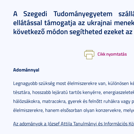
A Szegedi Tudományegyetem szállás
ellátással támogatja az ukrajnai menek
következő módon segítheted ezeket az 
Cikk nyomtatás
Adománnyal
Legnagyobb szükség most élelmiszerekre van, különösen k
tésztára, hosszabb lejáratú tartós kenyérre, energiaszeletek
hálózsákokra, matracokra, gyerek és felnőtt ruhákra vagy pel
élelmiszerekre, hanem elsősorban olyan konzervekre, mely
Az adományok a József Attila Tanulmányi és Információs Kö