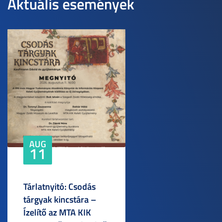
Aktuális események
AUG
11
Tárlatnyitó: Csodás
tárgyak kincstára –
Ízelítő az MTA KIK