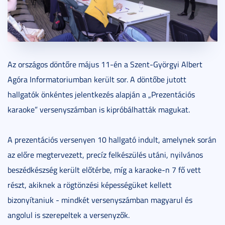
Az országos döntőre május 11-én a Szent-Györgyi Albert
Agóra Informatoriumban került sor. A döntőbe jutott
hallgatók önkéntes jelentkezés alapján a „Prezentációs
karaoke” versenyszámban is kipróbálhatták magukat.
A prezentációs versenyen 10 hallgató indult, amelynek során
az előre megtervezett, precíz felkészülés utáni, nyilvános
beszédkészség került előtérbe, míg a karaoke-n 7 fő vett
részt, akiknek a rögtönzési képességüket kellett
bizonyítaniuk - mindkét versenyszámban magyarul és
angolul is szerepeltek a versenyzők.