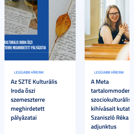
LEGÚJABB HÍREINK
LEGÚJABB HÍREINK
Az SZTE Kulturális
A Meta
Iroda őszi
tartalommoderác
szemeszterre
szociokulturális
meghirdetett
kihívásait kutatja
pályázatai
Szaniszló Réka Br
adjunktus