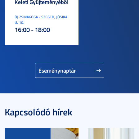
Keleti Gyűjteményéből
ÚJ ZSINAGÓGA - SZEGED, JÓSIKA
U. 10.
16:00 - 18:00
Eseménynaptár
Kapcsolódó hírek