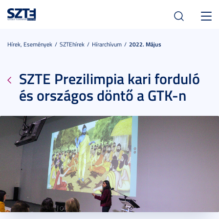
Toggl
navig
Hírek, Események
SZTEhírek
Hírarchívum
2022. Május
SZTE Prezilimpia kari forduló
és országos döntő a GTK-n