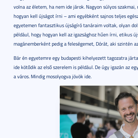
volna az életem, ha nem ide járok. Nagyon súlyos szakmai, 
hogyan kell újságot írni – ami egyébként sajnos teljes egés
egyetemen fantasztikus újságíró tanáraim voltak, olyan do
például, hogy hogyan kell az igazsághoz hűen írni, etikus új
magánemberként pedig a feleségemet, Dórát, aki szintén az
Bár én egyetemre egy budapesti kihelyezett tagozatra jár
ide kötődik az első szerelem is például. De úgy igazán az 
a város. Mindig mosolyogva jövök ide.