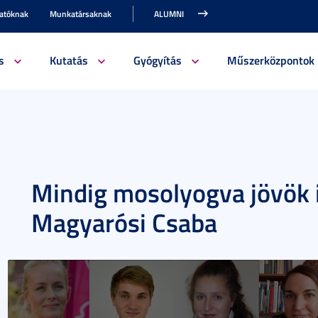
gatóknak
Munkatársaknak
ALUMNI
s
Kutatás
Gyógyítás
Műszerközpontok
Mindig mosolyogva jövök i
Magyarósi Csaba