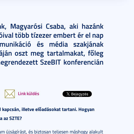
nk, Magyarósi Csaba, aki hazánk
ival több tízezer embert ér el nap
unikáció és média szakjának
áján oszt meg tartalmakat, főleg
egrendezett SzeBIT konferencián
Link küldés
 kapcsán, illetve előadásokat tartani. Hogyan
a az SZTE?
m újságírást, és biztosan teljesen máshogy alakult