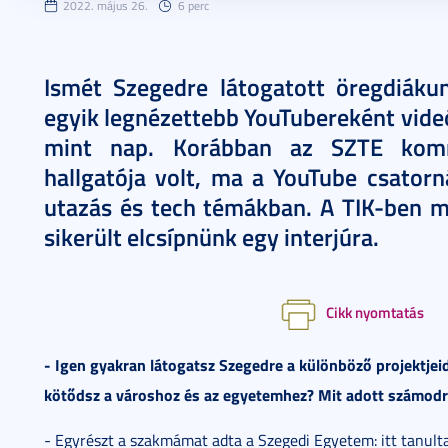
2022. május 26.
6 perc
Ismét Szegedre látogatott öregdiáku
egyik legnézettebb YouTubereként videó
mint nap. Korábban az SZTE komm
hallgatója volt, ma a YouTube csatorn
utazás és tech témákban. A TIK-ben m
sikerült elcsípnünk egy interjúra.
Cikk nyomtatás
- Igen gyakran látogatsz Szegedre a különböző projektjeid
kötődsz a városhoz és az egyetemhez? Mit adott számodr
- Egyrészt a szakmámat adta a Szegedi Egyetem: itt tanulta