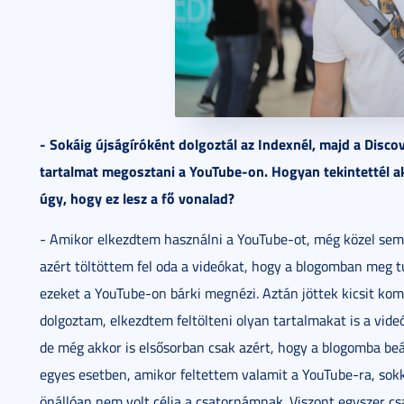
- Sokáig újságíróként dolgoztál az Indexnél, majd a Disco
tartalmat megosztani a YouTube-on. Hogyan tekintettél ak
úgy, hogy ez lesz a fő vonalad?
- Amikor elkezdtem használni a YouTube-ot, még közel sem 
azért töltöttem fel oda a videókat, hogy a blogomban meg 
ezeket a YouTube-on bárki megnézi. Aztán jöttek kicsit kom
dolgoztam, elkezdtem feltölteni olyan tartalmakat is a vi
de még akkor is elsősorban csak azért, hogy a blogomba b
egyes esetben, amikor feltettem valamit a YouTube-ra, sok
önállóan nem volt célja a csatornámnak. Viszont egyszer c