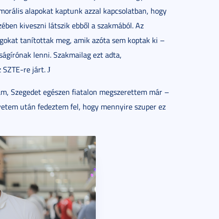
morális alapokat kaptunk azzal kapcsolatban, hogy
zében kiveszni látszik ebből a szakmából. Az
lgokat tanítottak meg, amik azóta sem koptak ki –
ságírónak lenni. Szakmailag ezt adta,
 SZTE-re járt.
J
tam, Szegedet egészen fiatalon megszerettem már –
egyetem után fedeztem fel, hogy mennyire szuper ez