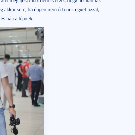
 ami még ijesztőbb, nem is érzik, hogy hol vannak
ég akkor sem, ha éppen nem értenek egyet azzal,
és hátra lépnek.