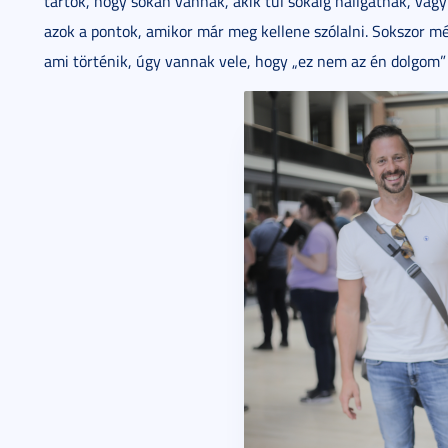
tartok, hogy sokan vannak, akik túl sokáig hallgatnak, vagy
azok a pontok, amikor már meg kellene szólalni. Sokszor m
ami történik, úgy vannak vele, hogy „ez nem az én dolgom” 