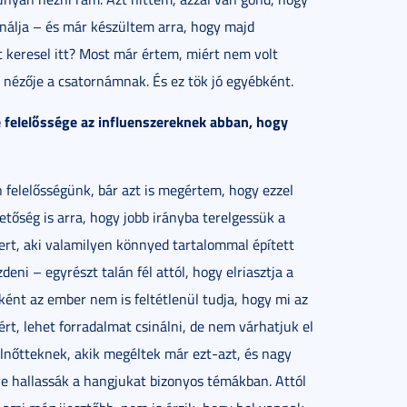
inálja – és már készültem arra, hogy majd
 keresel itt? Most már értem, miért nem volt
 is nézője a csatornámnak. És ez tök jó egyébként.
e felelőssége az influenszereknek abban, hogy
 felelősségünk, bár azt is megértem, hogy ezzel
tőség is arra, hogy jobb irányba terelgessük a
ert, aki valamilyen könnyed tartalommal épített
ni – egyrészt talán fél attól, hogy elriasztja a
ént az ember nem is feltétlenül tudja, hogy mi az
kért, lehet forradalmat csinálni, de nem várhatjuk el
lnőtteknek, akik megéltek már ezt-azt, és nagy
őre hallassák a hangjukat bizonyos témákban. Attól