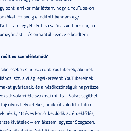
 egy pont, amikor már láttam, hogy a YouTube-on
om őket. Ez pedig elindított bennem egy
TV-t – ami egyébként is csalódás volt nekem, mert
lomgyártást – és onnantól kezdve elkezdtem
ói múlt és szemléletmód?
sikeresebb és népszerűbb YouTuberek, akiknek
hoz, sőt, a világ legsikeresebb YouTubereinek
talmakat gyártanak, és a nézőközönségük nagyrésze
zoktak valamiféle szakmai múlttal. Sokat segíthet
 fajsúlyos helyzeteket, amikből valódi tartalom
k nézik, 18 éves kortól kezdődik az érdeklődés,
persze kivételek – emlékszem, egyszer Szegeden,
únyán nézni rám. Azt hittem, azzal van gond, hogy