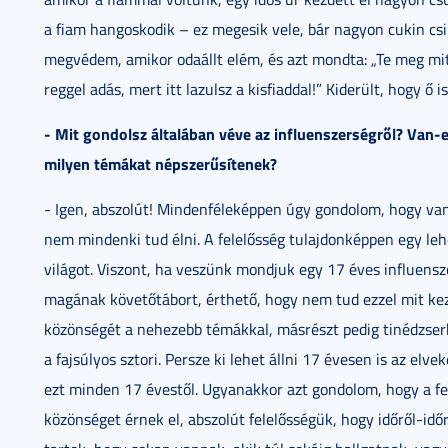
a fiam hangoskodik – ez megesik vele, bár nagyon cukin cs
megvédem, amikor odaállt elém, és azt mondta: „Te meg mit
reggel adás, mert itt lazulsz a kisfiaddal!” Kiderült, hogy ő
- Mit gondolsz általában véve az influenszerségről? Van-
milyen témákat népszerűsítenek?
- Igen, abszolút! Mindenféleképpen úgy gondolom, hogy van
nem mindenki tud élni. A felelősség tulajdonképpen egy lehe
világot. Viszont, ha veszünk mondjuk egy 17 éves influensz
magának követőtábort, érthető, hogy nem tud ezzel mit kezde
közönségét a nehezebb témákkal, másrészt pedig tinédzserk
a fajsúlyos sztori. Persze ki lehet állni 17 évesen is az elve
ezt minden 17 évestől. Ugyanakkor azt gondolom, hogy a fe
közönséget érnek el, abszolút felelősségük, hogy időről-id