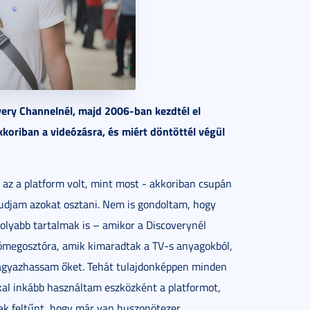
very Channelnél, majd 2006-ban kezdtél el
koriban a videózásra, és miért döntöttél végül
az a platform volt, mint most - akkoriban csupán
tudjam azokat osztani. Nem is gondoltam, hogy
olyabb tartalmak is – amikor a Discoverynél
deómegosztóra, amik kimaradtak a TV-s anyagokból,
eágyazhassam őket. Tehát tulajdonképpen minden
kal inkább használtam eszközként a platformot,
sak feltűnt, hogy már van huszonötezer