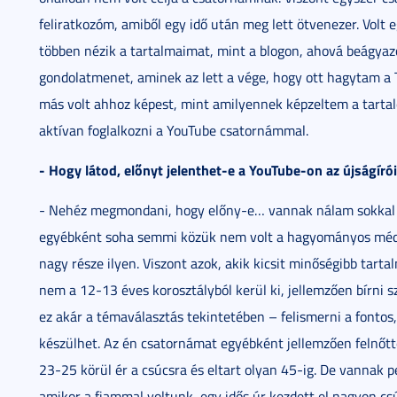
feliratkozóm, amiből egy idő után meg lett ötvenezer. Volt
többen nézik a tartalmaimat, mint a blogon, ahová beágyaz
gondolatmenet, aminek az lett a vége, hogy ott hagytam a 
más volt ahhoz képest, mint amilyennek képzeltem a tarta
aktívan foglalkozni a YouTube csatornámmal.
- Hogy látod, előnyt jelenthet-e a YouTube-on az újságír
- Nehéz megmondani, hogy előny-e… vannak nálam sokkal 
egyébként soha semmi közük nem volt a hagyományos médiá
nagy része ilyen. Viszont azok, akik kicsit minőségibb tar
nem a 12-13 éves korosztályból kerül ki, jellemzően bírni s
ez akár a témaválasztás tekintetében – felismerni a fontos,
készülhet. Az én csatornámat egyébként jellemzően felnőtte
23-25 körül ér a csúcsra és eltart olyan 45-ig. De vannak 
amikor a fiammal voltunk, egy idős úr kezdett el nagyon cs