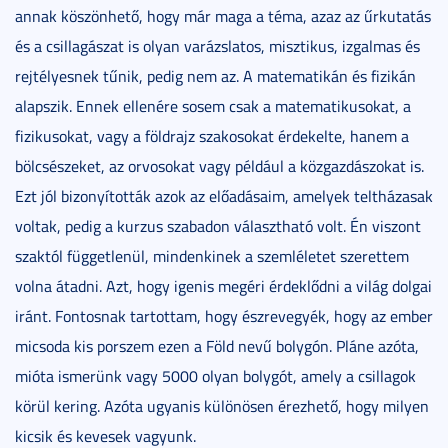
annak köszönhető, hogy már maga a téma, azaz az űrkutatás
és a csillagászat is olyan varázslatos, misztikus, izgalmas és
rejtélyesnek tűnik, pedig nem az. A matematikán és fizikán
alapszik. Ennek ellenére sosem csak a matematikusokat, a
fizikusokat, vagy a földrajz szakosokat érdekelte, hanem a
bölcsészeket, az orvosokat vagy például a közgazdászokat is.
Ezt jól bizonyították azok az előadásaim, amelyek teltházasak
voltak, pedig a kurzus szabadon választható volt. Én viszont
szaktól függetlenül, mindenkinek a szemléletet szerettem
volna átadni. Azt, hogy igenis megéri érdeklődni a világ dolgai
iránt. Fontosnak tartottam, hogy észrevegyék, hogy az ember
micsoda kis porszem ezen a Föld nevű bolygón. Pláne azóta,
mióta ismerünk vagy 5000 olyan bolygót, amely a csillagok
körül kering. Azóta ugyanis különösen érezhető, hogy milyen
kicsik és kevesek vagyunk.