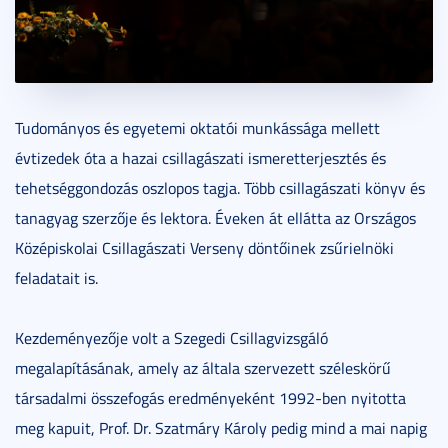
Tudományos és egyetemi oktatói munkássága mellett
évtizedek óta a hazai csillagászati ismeretterjesztés és
tehetséggondozás oszlopos tagja. Több csillagászati könyv és
tanagyag szerzője és lektora. Éveken át ellátta az Országos
Középiskolai Csillagászati Verseny döntőinek zsűrielnöki
feladatait is.
Kezdeményezője volt a Szegedi Csillagvizsgáló
megalapításának, amely az általa szervezett széleskörű
társadalmi összefogás eredményeként 1992-ben nyitotta
meg kapuit, Prof. Dr. Szatmáry Károly pedig mind a mai napig