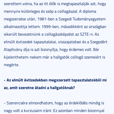
szerettem volna, ha az itt élők is megtapasztalják azt, hogy
mennyire különleges és szép a csillagászat. A diploma
megszerzése után, 1981-ben a Szegedi Tudományegyetem
alkalmazottja lettem. 1999-ben, másodikként az országban
sikerült bevezetnünk a csillagászképzést az SZTE-n. Az
elmúlt évtizedek tapasztalatai, visszajelzései és a Szegedért
Alapítvány díja is azt bizonyítja, hogy érdemes volt. Bár
kijelenthetem: nekem már a hallgatók csillogó szemeiért is
megérte.
- Az elmúlt évtizedekben megszerzett tapasztalatokból mi
az, amit szeretne átadni a hallgatóknak?
- Szerencsére elmondhatom, hogy az érdeklődés mindig is
nagy volt a kurzusaim iránt. Ez azonban minden bizonnyal