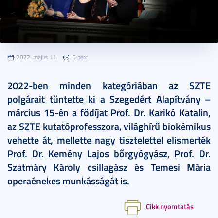
2022. május 11.
5 perc
2022-ben minden kategóriában az SZTE
polgárait tüntette ki a Szegedért Alapítvány –
március 15-én a fődíjat Prof. Dr. Karikó Katalin,
az SZTE kutatóprofesszora, világhírű biokémikus
vehette át, mellette nagy tisztelettel elismerték
Prof. Dr. Kemény Lajos bőrgyógyász, Prof. Dr.
Szatmáry Károly csillagász és Temesi Mária
operaénekes munkásságát is.
Cikk nyomtatás