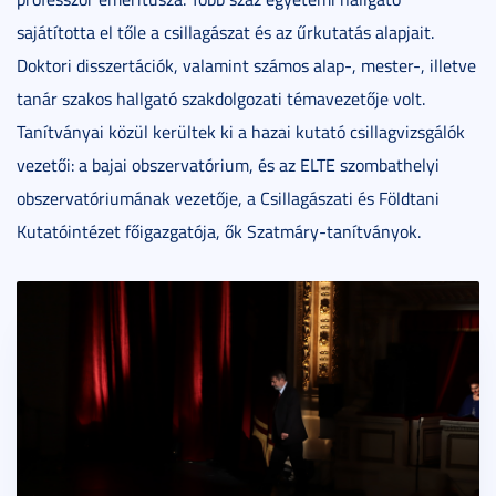
sajátította el tőle a csillagászat és az űrkutatás alapjait.
Doktori disszertációk, valamint számos alap-, mester-, illetve
tanár szakos hallgató szakdolgozati témavezetője volt.
Tanítványai közül kerültek ki a hazai kutató csillagvizsgálók
vezetői: a bajai obszervatórium, és az ELTE szombathelyi
obszervatóriumának vezetője, a Csillagászati és Földtani
Kutatóintézet főigazgatója, ők Szatmáry-tanítványok.