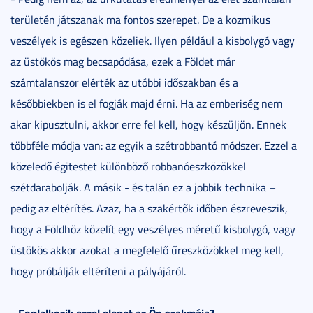
területén játszanak ma fontos szerepet. De a kozmikus
veszélyek is egészen közeliek. Ilyen például a kisbolygó vagy
az üstökös mag becsapódása, ezek a Földet már
számtalanszor elérték az utóbbi időszakban és a
későbbiekben is el fogják majd érni. Ha az emberiség nem
akar kipusztulni, akkor erre fel kell, hogy készüljön. Ennek
többféle módja van: az egyik a szétrobbantó módszer. Ezzel a
közeledő égitestet különböző robbanóeszközökkel
szétdarabolják. A másik - és talán ez a jobbik technika –
pedig az eltérítés. Azaz, ha a szakértők időben észreveszik,
hogy a Földhöz közelít egy veszélyes méretű kisbolygó, vagy
üstökös akkor azokat a megfelelő űreszközökkel meg kell,
hogy próbálják eltéríteni a pályájáról.
- Foglalkozik ezzel eleget az Ön szakmája?