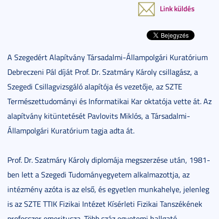
Link küldés
A Szegedért Alapítvány Társadalmi-Állampolgári Kuratórium
Debreczeni Pál díját Prof. Dr. Szatmáry Károly csillagász, a
Szegedi Csillagvizsgáló alapítója és vezetője, az SZTE
Természettudományi és Informatikai Kar oktatója vette át. Az
alapítvány kitüntetését Pavlovits Miklós, a Társadalmi-
Állampolgári Kuratórium tagja adta át.
Prof. Dr. Szatmáry Károly diplomája megszerzése után, 1981-
ben lett a Szegedi Tudományegyetem alkalmazottja, az
intézmény azóta is az első, és egyetlen munkahelye, jelenleg
is az SZTE TTIK Fizikai Intézet Kísérleti Fizikai Tanszékének
professzor emeritusza. Több száz egyetemi hallgató