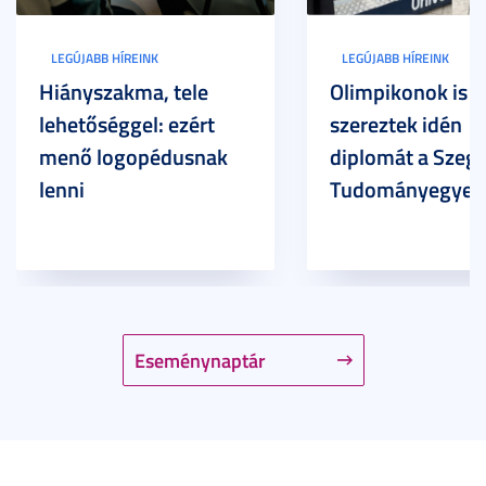
LEGÚJABB HÍREINK
LEGÚJABB HÍREINK
Hiányszakma, tele
Olimpikonok is
lehetőséggel: ezért
szereztek idén
menő logopédusnak
diplomát a Szege
lenni
Tudományegyet
Eseménynaptár