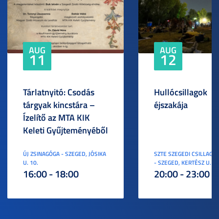
AUG
AUG
11
12
Tárlatnyitó: Csodás
Hullócsillagok
tárgyak kincstára –
éjszakája
Ízelítő az MTA KIK
Keleti Gyűjteményéből
ÚJ ZSINAGÓGA - SZEGED, JÓSIKA
SZTE SZEGEDI CSILLAGV
U. 10.
- SZEGED, KERTÉSZ U. 3.
16:00 - 18:00
20:00 - 23:00