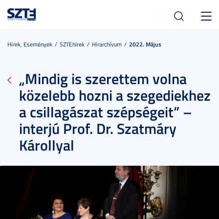
Toggl
navig
Hírek, Események
SZTEhírek
Hírarchívum
2022. Május
„Mindig is szerettem volna
közelebb hozni a szegediekhez
a csillagászat szépségeit” –
interjú Prof. Dr. Szatmáry
Károllyal