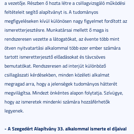
a vezetője. Részben ő hozta létre a csillagvizsgáló működési
feltételeit segítő alapítványt is. A tudományos
megfigyeléseken kívül különösen nagy figyelmet fordított az
ismeretterjesztésre. Munkatársai mellett ő maga is
rendszeresen vezette a látogatókat, az évente több mint
ötven nyitvatartási alkalommal több ezer ember számára
tartott ismeretterjesztő előadásokat és távcsöves
bemutatókat. Rendszeresen ad interjút különböző
csillagászati kérdésekben, minden közéleti alkalmat
megragad arra, hogy a jelenségek tudományos hátterét
megvilágítsa. Mindezt önkéntes alapon folytatja. Szívügye,
hogy az ismeretek mindenki számára hozzáférhetők
legyenek.
- A Szegedért Alapítvány 33. alkalommal ismerte el díjaival