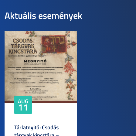
Aktuális események
AUG
11
Tárlatnyitó: Csodás
tárgyak kincstára –