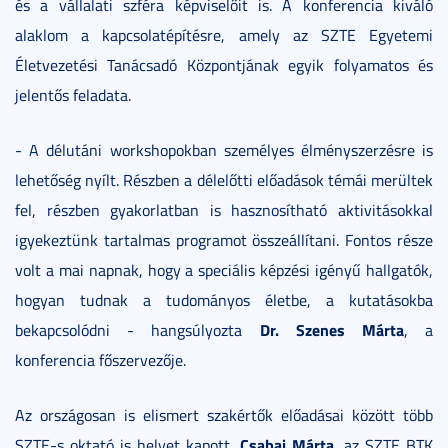
és a vállalati szféra képviselőit is. A konferencia kiváló
alaklom a kapcsolatépítésre, amely az SZTE Egyetemi
Életvezetési Tanácsadó Központjának egyik folyamatos és
jelentős feladata.
- A délutáni workshopokban személyes élményszerzésre is
lehetőség nyílt. Részben a délelőtti előadások témái merültek
fel, részben gyakorlatban is hasznosítható aktivitásokkal
igyekeztünk tartalmas programot összeállítani. Fontos része
volt a mai napnak, hogy a speciális képzési igényű hallgatók,
hogyan tudnak a tudományos életbe, a kutatásokba
Dr. Szenes Márta
bekapcsolódni - hangsúlyozta
, a
konferencia főszervezője.
Az országosan is elismert szakértők előadásai között több
Csabai Márta
SZTE-s oktató is helyet kapott.
, az SZTE BTK