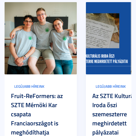
LEGÚJABB HÍREINK
LEGÚJABB HÍREINK
Fruit-ReFormers: az
Az SZTE Kulturál
SZTE Mérnöki Kar
Iroda őszi
csapata
szemeszterre
Franciaországot is
meghirdetett
meghódíthatja
pályázatai