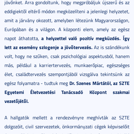
jövőnket. Arra gondoltunk, hogy megpróbáljuk újszerű és az
eddigiektől eltérő módon megközelíteni a jelenlegi helyzetet,
amit a járvány okozott, amelyben létezünk Magyarországon,
Európában és a világon. A központi elem, amely az egész
a helyzettel való pozitív megküzdés. Így
napot áthatotta,
lett az esemény szlogenje a jövőtervezés.
Az is szándékunk
volt, hogy ne szűken, csak pszichológiai aspektusból, hanem
más, például a karriertervezés, munkaerőpiac, egészséges
élet, családtervezés szempontjából vizsgálva tekintsünk az
Dr. Szenes Mártától, az SZTE
egész folyamatra - tudtuk meg
Egyetemi Életvezetési Tanácsadó Központ szakmai
vezetőjétől.
A hallgatók mellett a rendezvényre meghívták az SZTE
dolgozóit, civil szervezetek, önkormányzati cégek képviselőit