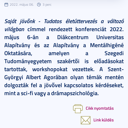
2022. május 06.
3 perc
Saját jövőnk - Tudatos életúttervezés a változó
világban
címmel rendezett konferenciát 2022.
május 6-án a Diákcentrum Universitas
Alapítvány és az Alapítvány a Mentálhigéné
Oktatására, amelyen a Szegedi
Tudományegyetem szakértői is előadásokat
tartottak, workshopokat vezettek. A Szent-
Györgyi Albert Agorában olyan témák mentén
dolgozták fel a jövővel kapcsolatos kérdéseket,
mint a sci-fi vagy a drámapszichológia.
Cikk nyomtatás
Link küldés