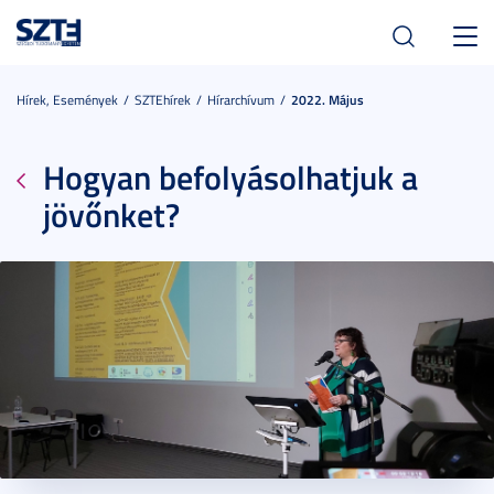
Toggl
navig
Hírek, Események
SZTEhírek
Hírarchívum
2022. Május
Hogyan befolyásolhatjuk a
jövőnket?