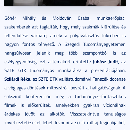
Góhér Mihály és Moldován Csaba, munkaerőpiaci
szakemberek azt taglalták, hogy mely szakmák kiürülése és
fellendülése várható, amely a pályaválasztás tükrében is
nagyon fontos tényező. A Szegedi Tudományegyetemen
hangsúlyosan jelenik meg több szempontból is az
Juhász Judit
esélyegyenlőség, ezt a témakört érintette
, az
SZTE GTK tudományos munkatársa a prezentációjában.
Szilárdi Réka
, az SZTE BTK Vallástudományi Tanszék docense
a végleges döntések mítoszáról, beszélt a hallgatóságnak. A
sokszínű konferencián még a tudományos-fantasztikus
filmek is előkerültek, amelyekben gyakran vízionálnak
érdekes jövőt az alkotók. Visszatekintve tanulságos
következtetéseket lehet levonni a sci-fi műfaj legjobbjaiból,