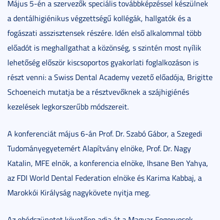
Május 5-én a szervezők speciális továbbképzéssel készülnek
a dentálhigiénikus végzettségű kollégák, hallgatók és a
fogászati asszisztensek részére. Idén első alkalommal több
előadót is meghallgathat a közönség, s szintén most nyílik
lehetőség először kiscsoportos gyakorlati foglalkozáson is
részt venni: a Swiss Dental Academy vezető előadója, Brigitte
Schoeneich mutatja be a résztvevőknek a szájhigiénés
kezelések legkorszerűbb módszereit.
A konferenciát május 6-án Prof. Dr. Szabó Gábor, a Szegedi
Tudományegyetemért Alapítvány elnöke, Prof. Dr. Nagy
Katalin, MFE elnök, a konferencia elnöke, Ihsane Ben Yahya,
az FDI World Dental Federation elnöke és Karima Kabbaj, a
Marokkói Királyság nagykövete nyitja meg.
Az ebédszünetet követően adja át a Magyar Fogorvosok