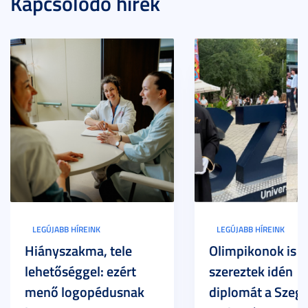
Kapcsolódó hírek
LEGÚJABB HÍREINK
LEGÚJABB HÍREINK
Hiányszakma, tele
Olimpikonok is
lehetőséggel: ezért
szereztek idén
menő logopédusnak
diplomát a Szege