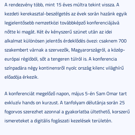
A rendezvény több, mint 15 éves múltra tekint vissza. A
kezdeti kerekasztal-beszélgetés az évek során hazánk egyik
legjelentősebb nemzetközi továbbképző konferenciájává
nőtte ki magát. Két év kényszerű szünet után az idei
alkalmat különösen jelentős érdeklődés övezi: csaknem 700
szakembert várnak a szervezők, Magyarországról, a közép-
európai régióból, sőt a tengeren túlról is. A konferencia
színpadára négy kontinensről nyolc ország kilenc világhírű
előadója érkezik.
A konferenciát megelőző napon, május 5-én Sam Omar tart
exkluzív hands on kurzust. A tanfolyam délutánja során 25
fogorvos szerezhet azonnal a gyakorlatba ültethető, korszerű
ismereteket a digitális fogászati kezelések területén.