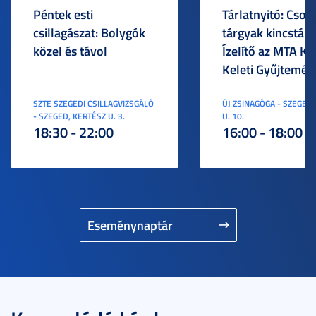
Péntek esti
Tárlatnyitó: Csod
csillagászat: Bolygók
tárgyak kincstára
közel és távol
Ízelítő az MTA KI
Keleti Gyűjtemén
SZTE SZEGEDI CSILLAGVIZSGÁLÓ
ÚJ ZSINAGÓGA - SZEGED,
- SZEGED, KERTÉSZ U. 3.
U. 10.
18:30 - 22:00
16:00 - 18:00
Eseménynaptár