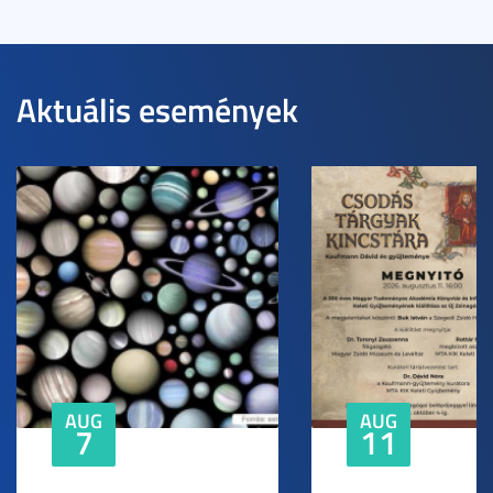
Aktuális események
AUG
AUG
7
11