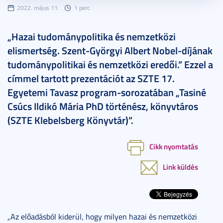
2022. május 11.
1 perc
„Hazai tudománypolitika és nemzetközi
elismertség. Szent-Györgyi Albert Nobel-díjának
tudománypolitikai és nemzetközi eredői.” Ezzel a
címmel tartott prezentációt az SZTE 17.
Egyetemi Tavasz program-sorozatában „Tasiné
Csúcs Ildikó Mária PhD történész, könyvtáros
(SZTE Klebelsberg Könyvtár)”.
Cikk nyomtatás
Link küldés
„Az előadásból kiderül, hogy milyen hazai és nemzetközi