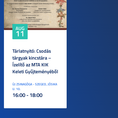
AUG
11
Tárlatnyitó: Csodás
tárgyak kincstára –
Ízelítő az MTA KIK
Keleti Gyűjteményéből
ÚJ ZSINAGÓGA - SZEGED, JÓSIKA
U. 10.
16:00 - 18:00