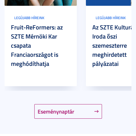
LEGÚJABB HÍREINK
LEGÚJABB HÍREINK
Fruit-ReFormers: az
Az SZTE Kulturál
SZTE Mérnöki Kar
Iroda őszi
csapata
szemeszterre
Franciaországot is
meghirdetett
meghódíthatja
pályázatai
Eseménynaptár