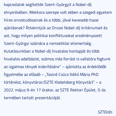
kapcsolatok segítették Szent-Györgyit a Nobel-díj
elnyerésében. Mekkora szerepe volt ebben a szegedi egyetem
híres orvostudósainak és a többi, jóval kevesebb hazai
ajánlásnak? Áttekintjük az Orvosi Nobel-díj kritériumait és
azt, hogy milyen politikai konfliktusokat eredményezett
Szent-Györgyi számára a nemzetközi elismertség.
Kutatásunkban a Nobel-díj hivatalos honlapját és több
hivatalos adatbázist, számos más forrást is vallatóra fogtunk
az izgalmas tények kiderítésére” – ajánlotta az érdeklődők
figyelmébe az előadó – „Tasiné Csúcs Ildikó Mária PhD
történész, könyvtáros (SZTE Klebelsberg Könyvtár)” – a
2022. május 9-én 17 órakor, az SZTE Rektori Épület, 5-ös
termében tartott prezentációját.
SZTEinfo