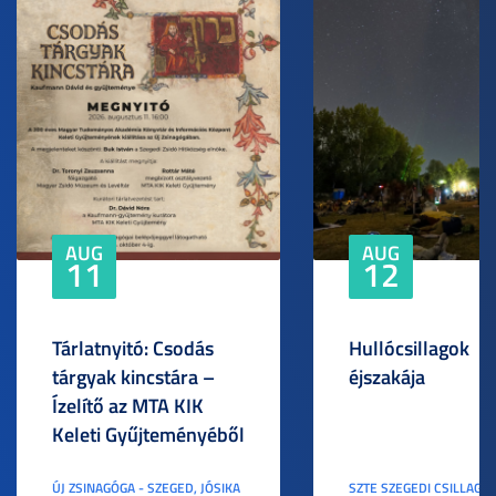
AUG
AUG
11
12
Tárlatnyitó: Csodás
Hullócsillagok
tárgyak kincstára –
éjszakája
Ízelítő az MTA KIK
Keleti Gyűjteményéből
ÚJ ZSINAGÓGA - SZEGED, JÓSIKA
SZTE SZEGEDI CSILLAGV