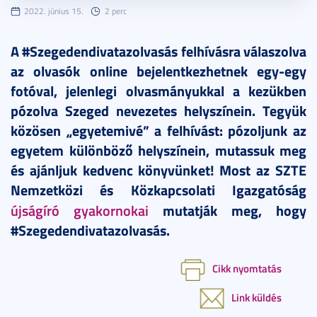
2022. június 15.
2 perc
A #Szegedendivatazolvasás felhívásra válaszolva
az olvasók online bejelentkezhetnek egy-egy
fotóval, jelenlegi olvasmányukkal a kezükben
pózolva Szeged nevezetes helyszínein. Tegyük
közösen „egyetemivé” a felhívást: pózoljunk az
egyetem különböző helyszínein, mutassuk meg
és ajánljuk kedvenc könyvünket! Most az SZTE
Nemzetközi és Közkapcsolati Igazgatóság
újságíró gyakornokai
mutatják meg, hogy
#Szegedendivatazolvasás.
Cikk nyomtatás
Link küldés