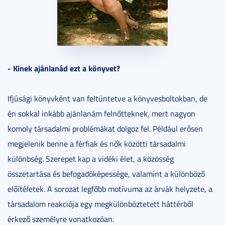
- Kinek ajánlanád ezt a könyvet?
Ifjúsági könyvként van feltüntetve a könyvesboltokban, de
én sokkal inkább ajánlanám felnőtteknek, mert nagyon
komoly társadalmi problémákat dolgoz fel. Például erősen
megjelenik benne a férfiak és nők közötti társadalmi
különbség. Szerepet kap a vidéki élet, a közösség
összetartása és befogadóképessége, valamint a különböző
előítéletek. A sorozat legfőbb motívuma az árvák helyzete, a
társadalom reakciója egy megkülönböztetett háttérből
érkező személyre vonatkozóan.