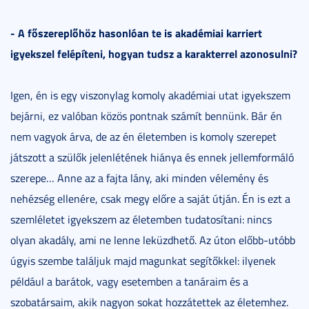
- A főszereplőhöz hasonlóan te is akadémiai karriert
igyekszel felépíteni, hogyan tudsz a karakterrel azonosulni?
Igen, én is egy viszonylag komoly akadémiai utat igyekszem
bejárni, ez valóban közös pontnak számít bennünk. Bár én
nem vagyok árva, de az én életemben is komoly szerepet
játszott a szülők jelenlétének hiánya és ennek jellemformáló
szerepe… Anne az a fajta lány, aki minden vélemény és
nehézség ellenére, csak megy előre a saját útján. Én is ezt a
szemléletet igyekszem az életemben tudatosítani: nincs
olyan akadály, ami ne lenne leküzdhető. Az úton előbb-utóbb
úgyis szembe találjuk majd magunkat segítőkkel: ilyenek
például a barátok, vagy esetemben a tanáraim és a
szobatársaim, akik nagyon sokat hozzátettek az életemhez.