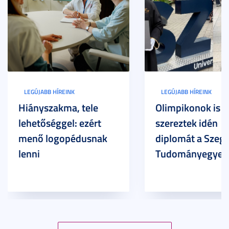
LEGÚJABB HÍREINK
LEGÚJABB HÍREINK
Hiányszakma, tele
Olimpikonok is
lehetőséggel: ezért
szereztek idén
menő logopédusnak
diplomát a Szege
lenni
Tudományegyet