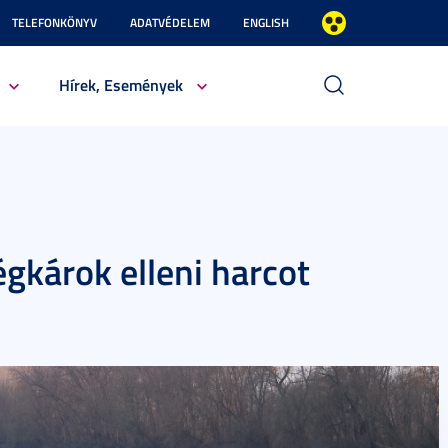
TELEFONKÖNYV
ADATVÉDELEM
ENGLISH
Hírek, Események
égkárok elleni harcot