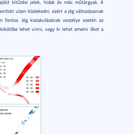
jóút kitűzési jelek, hidak és más műtárgyak. A
rított vízen közlekedni, ezért a jég változásainak
en fontos. Jég kialakulásának veszélye esetén az
ikötőbe lehet vinni, vagy ki lehet emelni őket a