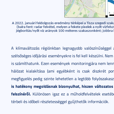
A 2022. januári feldolgozás eredmény térképei a Tisza szegedi szak
(balra fent: radar felvétel, melyen a fekete pixelek a nyílt vízfels
jégborítás/nyílt víz arányok 100 méteres szakaszonként; jobbra le
A klímaváltozás régiónkban legnagyobb valószínűséggel
szélsőséges időjárási eseményekre is fel kell készülni. Nem
is számíthatunk. Ezen események monitoringjára nem lenne
hálózat kialakítása (ami egyébként is csak diszkrét p
megfigyelés pedig szinte lehetetlen a legtöbb folyószakas
is hatékony megoldásnak bizonyulhat, hiszen változatos
felszínéről.
Különösen igaz ez a műholdfelvételek esetébe
térbeli és időbeli részletességgel gyűjthetők információk.