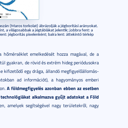
aszán (Maros torkolat) ábrázolják a jégborítási arányokat.
zínt, a világosabbak a jégtáblákat jelentik; jobbra fent: a
nt: jégborítás pixelenként; balra lent: áttekintő térkép
 a hőmérséklet emelkedését hozza magával, de a
 túl gyakran, de rövid és extrém hideg periódusokra
 kifizetődő egy drága, állandó megfigyelőállomás-
ontokban ad információt), a hagyományos emberi
A
földmegfigyelés azonban ebben az esetben
zon.
 technológiákat alkalmazva gyűjt adatokat a Föld
n, amelyek segítségével nagy területekről, nagy