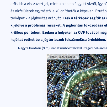
erősebb a visszavert jel, mint a be nem fagyott vízről, így p
és vízfelületek egymástól elkülöníthetők a képeken. Ezutá
Ezek a térképek segítik az
térképezik a jégborítás arányát.
kijelölve a problémás részeket. A jégborítás fokozódása elő
kritikus pontokon. Ezeken a helyeken az OVF további megf
hajókat vethet be a jégtorlaszok felszámolása érdekében.
Nagyfelbontású (3 m) Planet műholdfelvétel Szeged belvárosár