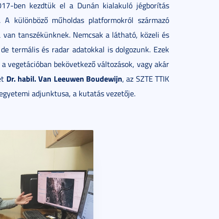
017-ben kezdtük el a Dunán kialakuló jégborítás
i. A különböző műholdas platformokról származó
a van tanszékünknek. Nemcsak a látható, közeli és
de termális és radar adatokkal is dolgozunk. Ezek
 a vegetációban bekövetkező változások, vagy akár
Dr. habil. Van Leeuwen Boudewijn
ét
, az SZTE TTIK
egyetemi adjunktusa, a kutatás vezetője.