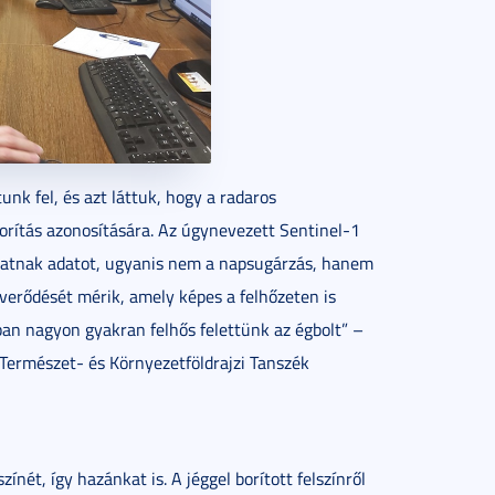
nk fel, és azt láttuk, hogy a radaros
borítás azonosítására. Az úgynevezett Sentinel-1
ltatnak adatot, ugyanis nem a napsugárzás, hanem
averődését mérik, amely képes a felhőzeten is
ban nagyon gyakran felhős felettünk az égbolt” –
Természet- és Környezetföldrajzi Tanszék
nét, így hazánkat is. A jéggel borított felszínről