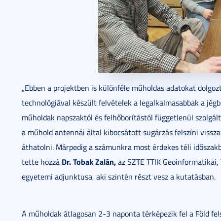
„Ebben a projektben is különféle műholdas adatokat dolgoztu
technológiával készült felvételek a legalkalmasabbak a jég
műholdak napszaktól és felhőborítástól függetlenül szolgá
a műhold antennái által kibocsátott sugárzás felszíni vissz
áthatolni. Márpedig a számunkra most érdekes téli időszak
Dr. Tobak Zalán,
tette hozzá
az SZTE TTIK Geoinformatikai, 
egyetemi adjunktusa, aki szintén részt vesz a kutatásban.
A műholdak átlagosan 2-3 naponta térképezik fel a Föld felszí