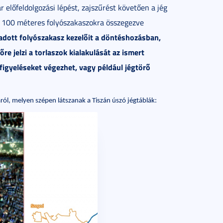
ár előfeldolgozási lépést, zajszűrést követően a jég
n 100 méteres folyószakaszokra összegezve
 adott folyószakasz kezelőit a döntéshozásban,
re jelzi a torlaszok kialakulását az ismert
igyeléseket végezhet, vagy például jégtörő
ól, melyen szépen látszanak a Tiszán úszó jégtáblák: