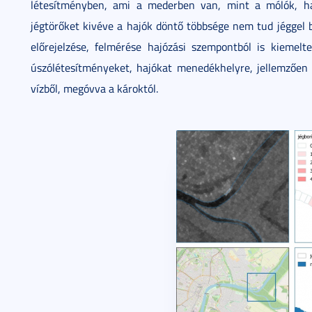
létesítményben, ami a mederben van, mint a mólók, ha
jégtörőket kivéve a hajók döntő többsége nem tud jéggel bo
előrejelzése, felmérése hajózási szempontból is kiemelt
úszólétesítményeket, hajókat menedékhelyre, jellemzően k
vízből, megóvva a károktól.