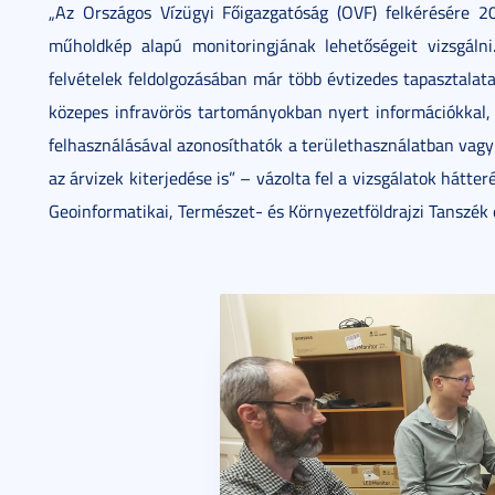
„Az Országos Vízügyi Főigazgatóság (OVF) felkérésére 2
műholdkép alapú monitoringjának lehetőségeit vizsgáln
felvételek feldolgozásában már több évtizedes tapasztalat
közepes infravörös tartományokban nyert információkkal, 
felhasználásával azonosíthatók a területhasználatban vagy
az árvizek kiterjedése is” – vázolta fel a vizsgálatok hátter
Geoinformatikai, Természet- és Környezetföldrajzi Tanszék 