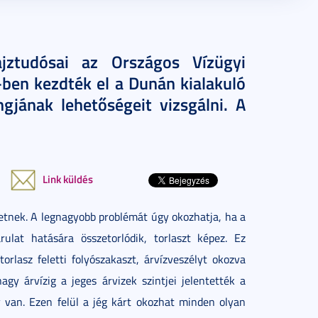
jztudósai az Országos Vízügyi
ben kezdték el a Dunán kialakuló
gjának lehetőségeit vizsgálni. A
Link küldés
hetnek. A legnagyobb problémát úgy okozhatja, ha a
rulat hatására összetorlódik, torlaszt képez. Ez
rlasz feletti folyószakaszt, árvízveszélyt okozva
y árvízig a jeges árvizek szintjei jelentették a
y van. Ezen felül a jég kárt okozhat minden olyan