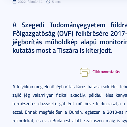
2022. február 14.
5 perc
A Szegedi Tudományegyetem földra
Főigazgatóság (OVF) felkérésére 2017-
jégborítás műholdkép alapú monitorin
kutatás most a Tiszára is kiterjedt.
Cikk nyomtatás
A folyókon megjelenő jégborítás káros hatásai sokfélék le
zajló jég valamilyen fizikai akadály, például éles kanya
természetes duzzasztó gátként működve felduzzasztja a to
ezzel. Ennek megfelelően a Dunán, egészen a 2013-as nag
rekordokat, és ez a Budapest alatti szakaszon máig is íg