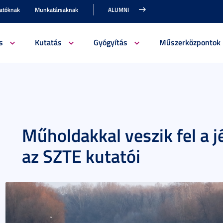
gatóknak
Munkatársaknak
ALUMNI
s
Kutatás
Gyógyítás
Műszerközpontok
Műholdakkal veszik fel a j
az SZTE kutatói