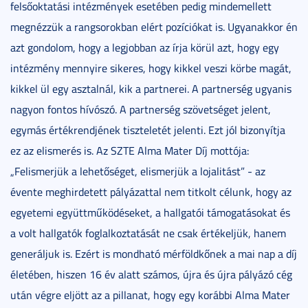
felsőoktatási intézmények esetében pedig mindemellett
megnézzük a rangsorokban elért pozíciókat is. Ugyanakkor én
azt gondolom, hogy a legjobban az írja körül azt, hogy egy
intézmény mennyire sikeres, hogy kikkel veszi körbe magát,
kikkel ül egy asztalnál, kik a partnerei. A partnerség ugyanis
nagyon fontos hívószó. A partnerség szövetséget jelent,
egymás értékrendjének tiszteletét jelenti. Ezt jól bizonyítja
ez az elismerés is. Az SZTE Alma Mater Díj mottója:
„Felismerjük a lehetőséget, elismerjük a lojalitást” - az
évente meghirdetett pályázattal nem titkolt célunk, hogy az
egyetemi együttműködéseket, a hallgatói támogatásokat és
a volt hallgatók foglalkoztatását ne csak értékeljük, hanem
generáljuk is. Ezért is mondható mérföldkőnek a mai nap a díj
életében, hiszen 16 év alatt számos, újra és újra pályázó cég
után végre eljött az a pillanat, hogy egy korábbi Alma Mater