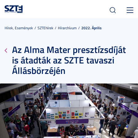
Toggl
navig
Hírek, Események
SZTEhírek
Hírarchívum
2022. Április
Az Alma Mater presztízsdíját
is átadták az SZTE tavaszi
Állásbörzéjén