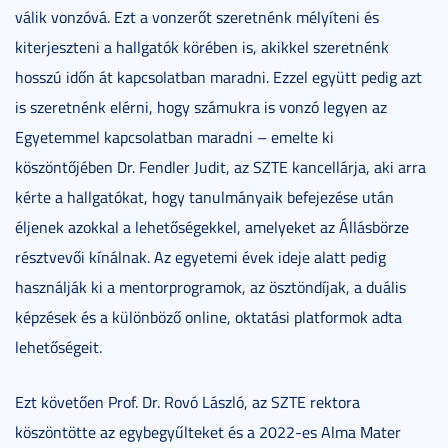
válik vonzóvá. Ezt a vonzerőt szeretnénk mélyíteni és
kiterjeszteni a hallgatók körében is, akikkel szeretnénk
hosszú időn át kapcsolatban maradni. Ezzel együtt pedig azt
is szeretnénk elérni, hogy számukra is vonzó legyen az
Egyetemmel kapcsolatban maradni – emelte ki
köszöntőjében Dr. Fendler Judit, az SZTE kancellárja, aki arra
kérte a hallgatókat, hogy tanulmányaik befejezése után
éljenek azokkal a lehetőségekkel, amelyeket az Állásbörze
résztvevői kínálnak. Az egyetemi évek ideje alatt pedig
használják ki a mentorprogramok, az ösztöndíjak, a duális
képzések és a különböző online, oktatási platformok adta
lehetőségeit.
Ezt követően Prof. Dr. Rovó László, az SZTE rektora
köszöntötte az egybegyűlteket és a 2022-es Alma Mater