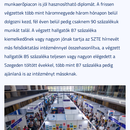
munkaerőpiacon is jól hasznosítható diplomát. A frissen
végzettek több mint háromnegyede három hónapon belül
dolgozni kezd, fél éven belül pedig csaknem 90 százalékuk
munkát talál. A végzett hallgatók 87 százaléka
kiemelkedőnek vagy nagyon jónak tartja az SZTE hírnevét
más felsőoktatási intézménnyel összehasonlítva, a végzett
hallgatók 85 százaléka teljesen vagy nagyon elégedett a
Szegeden töltött évekkel, több mint 87 százaléka pedig
ajánlaná is az intézményt másoknak.