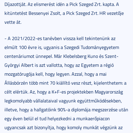
Díjazottját. Az elismerést idén a Pick Szeged Zrt. kapta. A
kitüntetést Bessenyei Zsolt, a Pick Szeged Zrt. HR vezetője
vette át.
- A 2021/2022-es tanévben vissza kell tekintenünk az
elmúlt 100 évre is, ugyanis a Szegedi Tudományegyetem
centenáriumot ünnepel. Már Klebelsberg Kuno és Szent-
Györgyi Albert is azt vallotta, hogy az Egyetem a régió
mozgatórugója kell, hogy legyen. Azzal, hogy a mai
Állásbörzén több mint 70 kiállító vesz részt, kijelenthetem: a
célt elértük. Az, hogy a K+F-es projektekben Magyarország
legkomolyabb vállalataival vagyunk együttműködésekben,
illetve, hogy a hallgatóink 90%-a diplomája megszerzése után
egy éven belül el tud helyezkedni a munkaerőpiacon
ugyancsak azt bizonyítja, hogy komoly munkát végzünk az