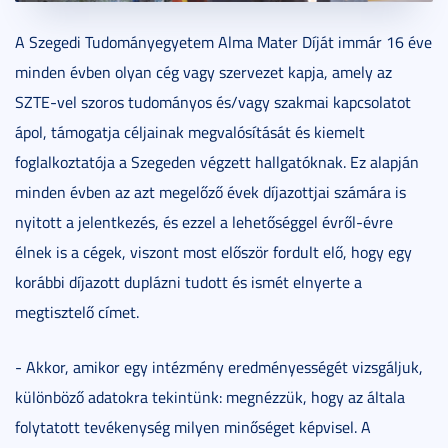
A Szegedi Tudományegyetem Alma Mater Díját immár 16 éve
minden évben olyan cég vagy szervezet kapja, amely az
SZTE-vel szoros tudományos és/vagy szakmai kapcsolatot
ápol, támogatja céljainak megvalósítását és kiemelt
foglalkoztatója a Szegeden végzett hallgatóknak. Ez alapján
minden évben az azt megelőző évek díjazottjai számára is
nyitott a jelentkezés, és ezzel a lehetőséggel évről-évre
élnek is a cégek, viszont most először fordult elő, hogy egy
korábbi díjazott duplázni tudott és ismét elnyerte a
megtisztelő címet.
- Akkor, amikor egy intézmény eredményességét vizsgáljuk,
különböző adatokra tekintünk: megnézzük, hogy az általa
folytatott tevékenység milyen minőséget képvisel. A