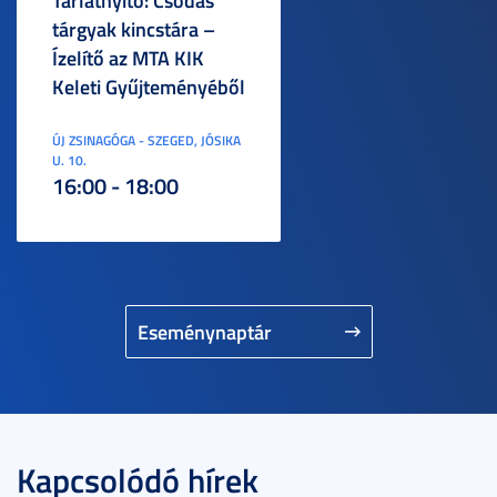
Tárlatnyitó: Csodás
tárgyak kincstára –
Ízelítő az MTA KIK
Keleti Gyűjteményéből
ÚJ ZSINAGÓGA - SZEGED, JÓSIKA
U. 10.
16:00 - 18:00
Eseménynaptár
Kapcsolódó hírek