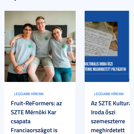
LEGÚJABB HÍREINK
LEGÚJABB HÍREINK
Fruit-ReFormers: az
Az SZTE Kulturál
SZTE Mérnöki Kar
Iroda őszi
csapata
szemeszterre
Franciaországot is
meghirdetett