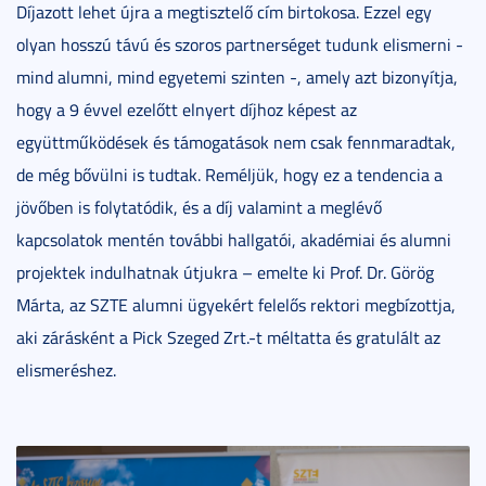
Díjazott lehet újra a megtisztelő cím birtokosa. Ezzel egy
olyan hosszú távú és szoros partnerséget tudunk elismerni -
mind alumni, mind egyetemi szinten -, amely azt bizonyítja,
hogy a 9 évvel ezelőtt elnyert díjhoz képest az
együttműködések és támogatások nem csak fennmaradtak,
de még bővülni is tudtak. Reméljük, hogy ez a tendencia a
jövőben is folytatódik, és a díj valamint a meglévő
kapcsolatok mentén további hallgatói, akadémiai és alumni
projektek indulhatnak útjukra – emelte ki Prof. Dr. Görög
Márta, az SZTE alumni ügyekért felelős rektori megbízottja,
aki zárásként a Pick Szeged Zrt.-t méltatta és gratulált az
elismeréshez.