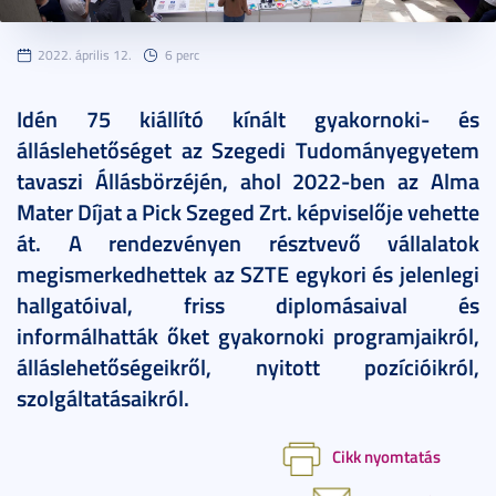
2022. április 12.
6 perc
Idén 75 kiállító kínált gyakornoki- és
álláslehetőséget az Szegedi Tudományegyetem
tavaszi Állásbörzéjén, ahol 2022-ben az Alma
Mater Díjat a Pick Szeged Zrt. képviselője vehette
át. A rendezvényen résztvevő vállalatok
megismerkedhettek az SZTE egykori és jelenlegi
hallgatóival, friss diplomásaival és
informálhatták őket gyakornoki programjaikról,
álláslehetőségeikről, nyitott pozícióikról,
szolgáltatásaikról.
Cikk nyomtatás