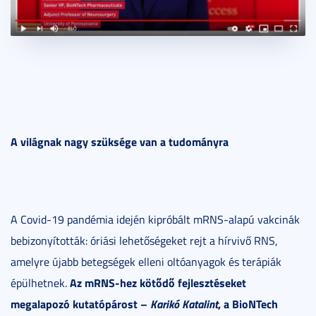
A világnak nagy szüksége van a tudományra
A Covid-19 pandémia idején kipróbált mRNS-alapú vakcinák
bebizonyították: óriási lehetőségeket rejt a hírvivő RNS,
amelyre újabb betegségek elleni oltóanyagok és terápiák
Az mRNS-hez kötődő fejlesztéseket
épülhetnek.
megalapozó kutatópárost –
Karikó Katalint
, a BioNTech