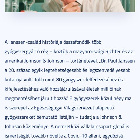
A Janssen-család históriája összefonódik több
gyógyszergyártó cég – köztük a magyarországi Richter és az
amerikai Johnson & Johnson – történetével. „Dr. Paul Janssen
a 20. század egyik legtehetségesebb és legszenvedélyesebb
kutatója volt. Több mint 80 gyógyszer felfedezéséhez és
kifejlesztéséhez való hozzájárulásával életek millióinak
megmentéséhez járult hozzá.” E gyógyszerek közül négy ma
is szerepel az Egészségügyi Világszervezet alapvető
gyógyszereket bemutató listáján – tudatja a Johnson &
Johnson közleménye. A nemzetközi vállalatcsoport globális
ismertségét tovább növelte a Covid-19 elleni, egydózisú,