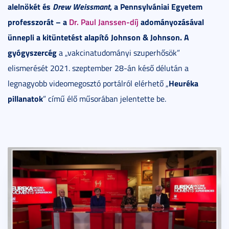
alelnökét és
Drew Weissmant
, a Pennsylvániai Egyetem
professzorát – a
Dr. Paul Janssen-díj
adományozásával
ünnepli a kitüntetést alapító Johnson & Johnson. A
gyógyszercég
a „vakcinatudományi szuperhősök”
elismerését 2021. szeptember 28-án késő délután a
Heuréka
legnagyobb videomegosztó portálról elérhető „
pillanatok
” című élő műsorában jelentette be.