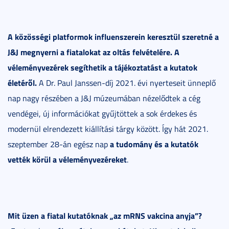
A közösségi platformok influenszerein keresztül szeretné a
J&J megnyerni a fiatalokat az oltás felvételére. A
véleményvezérek segíthetik a tájékoztatást a kutatok
életéről.
A Dr. Paul Janssen-díj 2021. évi nyerteseit ünneplő
nap nagy részében a J&J múzeumában nézelődtek a cég
vendégei, új információkat gyűjtöttek a sok érdekes és
modernül elrendezett kiállítási tárgy között. Így hát 2021.
a tudomány és a kutatók
szeptember 28-án egész nap
vették körül a véleményvezéreket
.
Mit üzen a fiatal kutatóknak „az mRNS vakcina anyja”?