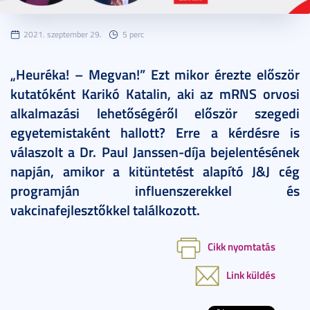
2021. szeptember 29.
5 perc
„Heuréka! – Megvan!” Ezt mikor érezte először
kutatóként Karikó Katalin, aki az mRNS orvosi
alkalmazási lehetőségéről először szegedi
egyetemistaként hallott? Erre a kérdésre is
válaszolt a Dr. Paul Janssen-díja bejelentésének
napján, amikor a kitüntetést alapító J&J cég
programján influenszerekkel és
vakcinafejlesztőkkel találkozott.
Cikk nyomtatás
Link küldés