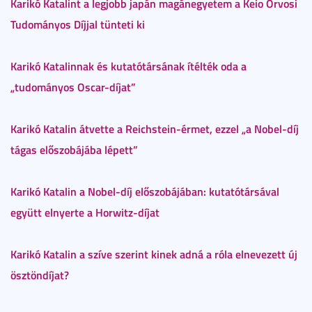
Karikó Katalint a legjobb japán magánegyetem a Keio Orvosi
Tudományos Díjjal tünteti ki
Karikó Katalinnak és kutatótársának ítélték oda a
„tudományos Oscar-díjat”
Karikó Katalin átvette a Reichstein-érmet, ezzel „a Nobel-díj
tágas előszobájába lépett”
Karikó Katalin a Nobel-díj előszobájában: kutatótársával
együtt elnyerte a Horwitz-díjat
Karikó Katalin a szíve szerint kinek adná a róla elnevezett új
ösztöndíjat?