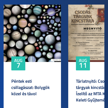
AUG
AUG
7
11
Péntek esti
Tárlatnyitó: Csod
csillagászat: Bolygók
tárgyak kincstára
közel és távol
Ízelítő az MTA KI
Keleti Gyűjtemén