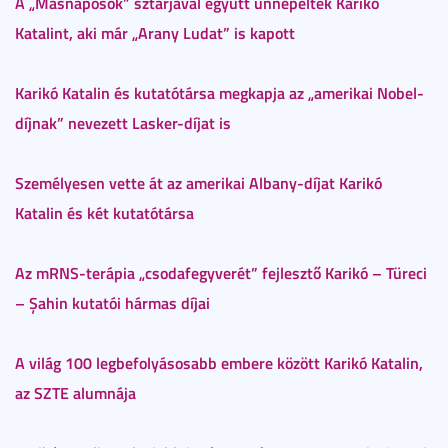
A „Másnaposok” sztárjával együtt ünnepelték Karikó
Katalint, aki már „Arany Ludat” is kapott
Karikó Katalin és kutatótársa megkapja az „amerikai Nobel-
díjnak” nevezett Lasker-díjat is
S
zemélyesen vette át az amerikai Albany-díjat Karikó
Katalin és két kutatótársa
Az mRNS-terápia „csodafegyverét” fejlesztő Karikó – Türeci
– Şahin kutatói hármas díjai
A világ 100 legbefolyásosabb embere között Karikó Katalin,
az SZTE alumnája