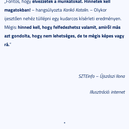
élvezzétek a munkátokat. Hinnetek kell
„Fontos, hogy
magatokban!
– hangsúlyozta
Karikó Katalin
. – Olykor
ijesztően nehéz túllépni egy kudarcos kísérleti eredményen.
hinned kell, hogy felfedezhetsz valamit, amiről más
Mégis:
azt gondolta, hogy nem lehetséges, de te mégis képes vagy
rá.
”
SZTEinfo – Újszászi Ilona
Illusztráció: internet
*