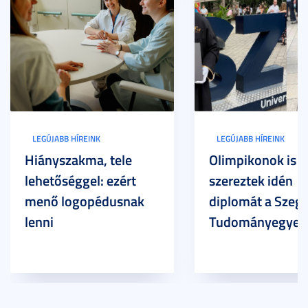
LEGÚJABB HÍREINK
LEGÚJABB HÍREINK
Hiányszakma, tele
Olimpikonok is
lehetőséggel: ezért
szereztek idén
menő logopédusnak
diplomát a Szege
lenni
Tudományegyet