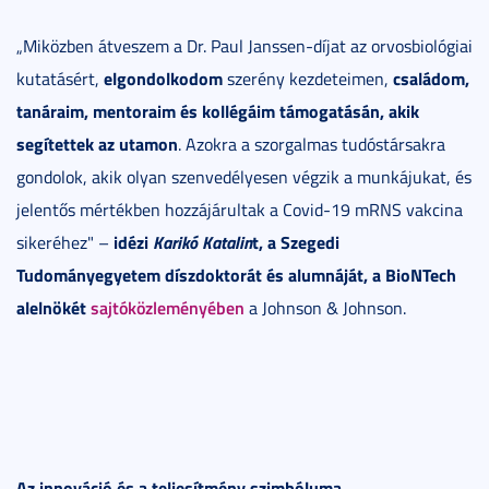
„Miközben átveszem a Dr. Paul Janssen-díjat az orvosbiológiai
elgondolkodom
családom,
kutatásért,
szerény kezdeteimen,
tanáraim, mentoraim és kollégáim támogatásán, akik
segítettek az utamon
. Azokra a szorgalmas tudóstársakra
gondolok, akik olyan szenvedélyesen végzik a munkájukat, és
jelentős mértékben hozzájárultak a Covid-19 mRNS vakcina
idézi
Karikó Katalin
t, a Szegedi
sikeréhez" –
Tudományegyetem díszdoktorát és alumnáját, a BioNTech
alelnökét
sajtóközleményében
a Johnson & Johnson.
Az innováció és a teljesítmény szimbóluma