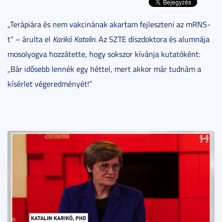
„Terápiára és nem vakcinának akartam fejleszteni az mRNS-
t” – árulta el
Karikó Katalin
. Az SZTE díszdoktora és alumnája
mosolyogva hozzátette, hogy sokszor kívánja kutatóként:
„Bár idősebb lennék egy héttel, mert akkor már tudnám a
kísérlet végeredményét!”