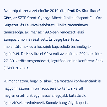
Prof. Dr. Kiss József
Az európai szervezet elnöke 2019-óta,
Géza
, az SZTE Szent-Györgyi Albert Klinikai Központ Fül-Orr-
Gégészeti és Fej-Nyaksebészeti Klinika tudományos
tanácsadója, aki már az 1992-ben rendezett, első
szimpóziumon is részt vett. És végig kísérte az
implantátumok és a hozzájuk kapcsolódó technológiák
fejlődését. Dr. Kiss József Géza volt az elnöke a 2021. október
27-30. között megrendezett, legutóbbi online konferenciának
(ESPCI 2021) is.
-Elmondhatom, hogy jól sikerült a mostani konferenciánk is,
nagyon hasznos információcsere történt, sikerült
megismertetnünk egymással a legújabb kutatások,
fejlesztések eredményeit. Komoly hangsúlyt kapott a