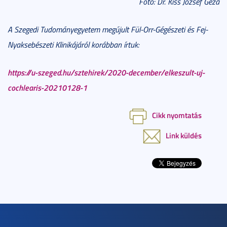
Fotó: Dr. Kiss József Géza
A Szegedi Tudományegyetem megújult Fül-Orr-Gégészeti és Fej-
Nyaksebészeti Klinikájáról korábban írtuk:
https://u-szeged.hu/sztehirek/2020-december/elkeszult-uj-
cochlearis-20210128-1
Cikk nyomtatás
Link küldés