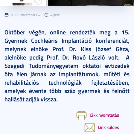
2021. november 04.
4 perc
Október végén, online rendezték meg a 15.
Gyermek Cochleáris Implantáció konferenciát,
melynek elnöke Prof. Dr. Kiss József Géza,
alelnöke pedig Prof. Dr. Rovó László volt.
A
Szegedi Tudományegyetem oktatói évtizedek
óta élen járnak az implantátumok, műtéti és
rehabilitációs technológiák fejlesztésében,
amelyek évente több száz gyermek és felnőtt
hallását adják vissza.
Cikk nyomtatás
Link küldés