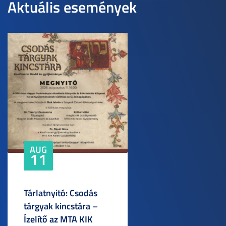
Aktuális események
AUG
11
Tárlatnyitó: Csodás
tárgyak kincstára –
Ízelítő az MTA KIK