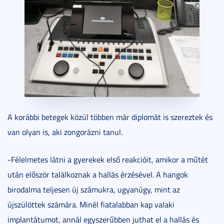
A korábbi betegek közül többen már diplomát is szereztek és
van olyan is, aki zongorázni tanul.
-Félelmetes látni a gyerekek első reakcióit, amikor a műtét
után először találkoznak a hallás érzésével. A hangok
birodalma teljesen új számukra, ugyanúgy, mint az
újszülöttek számára. Minél fiatalabban kap valaki
implantátumot, annál egyszerűbben juthat el a hallás és