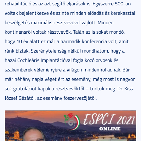
rehabilitáció és az azt segítő eljárások is. Egyszerre 500-an
voltak bejelentkezve és szinte minden előadás és kerekasztal
beszélgetés maximális résztvevővel zajlott. Minden
kontinensről voltak résztvevők. Talán az is sokat mondó,
hogy 10 év alatt ez már a harmadik konferencia volt, amit
ránk bíztak. Szerénytelenség nélkül mondhatom, hogy a
hazai Cochleáris Implantációval foglalkozó orvosok és
szakemberek véleményére a világon mindenhol adnak. Bár
már néhány napja véget ért az esemény, még most is nagyon
sok gratulációt kapok a résztvevőktől – tudtuk meg
Dr. Kiss
József Gézától, az esemény főszervezőjétől.