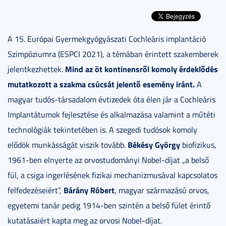
A 15. Európai Gyermekgyógyászati Cochleáris implantáció
Szimpóziumra (ESPCI 2021), a témában érintett szakemberek
Mind az öt kontinensről komoly érdeklődés
jelentkezhettek.
mutatkozott a szakma csúcsát jelentő esemény iránt.
A
magyar tudós-társadalom évtizedek óta élen jár a Cochleáris
Implantátumok fejlesztése és alkalmazása valamint a műtéti
technológiák tekintetében is. A szegedi tudósok komoly
Békésy György
elődök munkásságát viszik tovább.
biofizikus,
1961-ben elnyerte az orvostudományi Nobel-díjat „a belső
fül, a csiga ingerlésének fizikai mechanizmusával kapcsolatos
Bárány Róbert
felfedezéseiért”,
, magyar származású orvos,
egyetemi tanár pedig 1914-ben szintén a belső fület érintő
kutatásaiért kapta meg az orvosi Nobel-díjat.