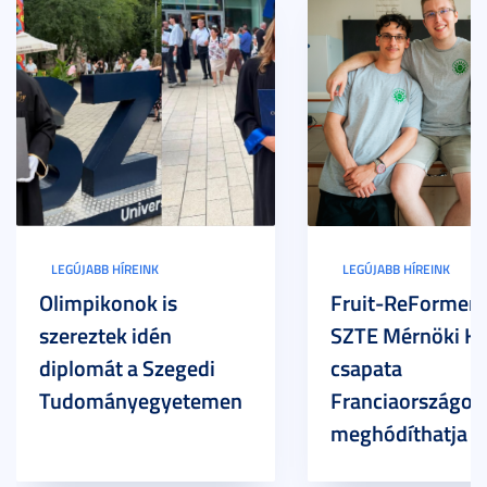
LEGÚJABB HÍREINK
LEGÚJABB HÍREINK
Olimpikonok is
Fruit-ReFormers:
szereztek idén
SZTE Mérnöki Ka
diplomát a Szegedi
csapata
Tudományegyetemen
Franciaországot 
meghódíthatja