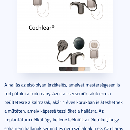
A hallás az első olyan érzékelés, amelyet mesterségesen is
tud pótolni a tudomány. Azok a csecsemők, akik erre a
beültetésre alkalmasak, akár 1 éves korukban is áteshetnek
a műtéten, amely képessé teszi őket a hallásra. Az
implantátum nélkül úgy kellene leélniük az életüket, hogy
soha nem hallanak semmit és nem szólalnak meg. Az eljárás