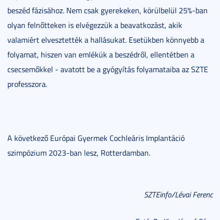
beszéd fázisához. Nem csak gyerekeken, körülbelül 25%-ban
olyan felnőtteken is elvégezzük a beavatkozást, akik
valamiért elvesztették a hallásukat. Esetükben könnyebb a
folyamat, hiszen van emlékük a beszédről, ellentétben a
csecsemőkkel - avatott be a gyógyítás folyamataiba az SZTE
professzora.
A következő Európai Gyermek Cochleáris Implantáció
szimpózium 2023-ban lesz, Rotterdamban.
SZTEinfo/Lévai Ferenc