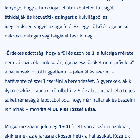
lényege, hogy a funkcióját ellátni képtelen fülcsigát
áthidalják és közvetítik az ingert a külvilágból az
idegrendszer, vagyis az agy felé. Ezt egy külső és egy belső
mikroszámítógép segítségével teszik meg.
-Érdekes adottság, hogy a fül és azon belül a fülcsiga mérete
nem változik életünk során, így az eszközöket nem „nővik ki”
a páciensek. Ettől függetlenül – jelen állás szerint –
hatévente célszerű cserélni a berendezést. A gyerekek, akik
ilyen eszközt kapnak, körülbelül 2,5 év alatt jutnak el a teljes
süketnémaság állapotából oda, hogy már hallanak és beszélni
Dr. Kiss József Géza.
is tudnak – mondta el
Magyarországon jelenleg 1500 felett van a száma azoknak,
akik ennek az eljárásnak köszönhetik a hallásukat. Közülük