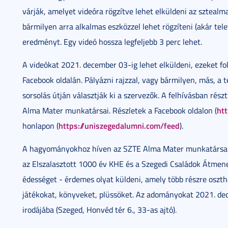
várják, amelyet videóra rögzítve lehet elküldeni az sztea
bármilyen arra alkalmas eszközzel lehet rögzíteni (akár tele
eredményt. Egy videó hossza legfeljebb 3 perc lehet.
A videókat 2021. december 03-ig lehet elküldeni, ezeket 
Facebook oldalán. Pályázni rajzzal, vagy bármilyen, más, a 
sorsolás útján választják ki a szervezők. A felhívásban rés
ht
Alma Mater munkatársai. Részletek a Facebook oldalon (
https://uniszegedalumni.com/feed
honlapon (
).
A hagyományokhoz híven az SZTE Alma Mater munkatársai i
az Elszalasztott 1000 év KHE és a Szegedi Családok Átmen
édességet - érdemes olyat küldeni, amely több részre oszt
játékokat, könyveket, plüssöket. Az adományokat 2021. de
irodájába (Szeged, Honvéd tér 6., 33-as ajtó).