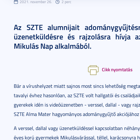
2021. november 26.
2 perc
Az SZTE alumnijait adománygyűjtés
üzenetküldésre és rajzolásra hívja
Mikulás Nap alkalmából.
Cikk nyomtatás
Bár a vírushelyzet miatt sajnos most sincs lehetőség meg
tavalyi évhez hasonlóan, az SZTE volt hallgatói és családja
gyerekek idén is videóüzenetben - verssel, dallal - vagy ra
SZTE Alma Mater hagyományos adománygyűjtő akciójához 
A verssel, dallal vagy üzenetküldéssel kapcsolatban néhány
éves korú gyermekek Mikulásvárással, téllel, karácsonyra h