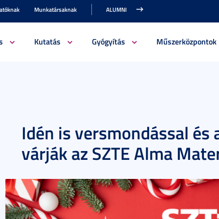
gatóknak
Munkatársaknak
ALUMNI
s
Kutatás
Gyógyítás
Műszerközpontok
Idén is versmondással és
várják az SZTE Alma Mate