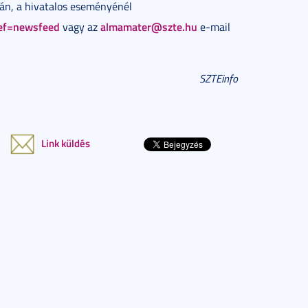
lán, a hivatalos eseményénél
ef=newsfeed
almamater@szte.hu
vagy az
e-mail
SZTEinfo
Link küldés