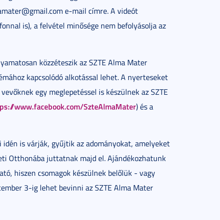
lmamater@gmail.com e-mail címre. A videót
fonnal is), a felvétel minősége nem befolyásolja az
folyamatosan közzéteszik az SZTE Alma Mater
témához kapcsolódó alkotással lehet. A nyerteseket
zt vevőknek egy meglepetéssel is készülnek az SZTE
tps://www.facebook.com/SzteAlmaMater
) és a
dén is várják, gyűjtik az adományokat, amelyeket
eti Otthonába juttatnak majd el. Ajándékozhatunk
ható, hiszen csomagok készülnek belőlük - vagy
cember 3-ig lehet bevinni az SZTE Alma Mater