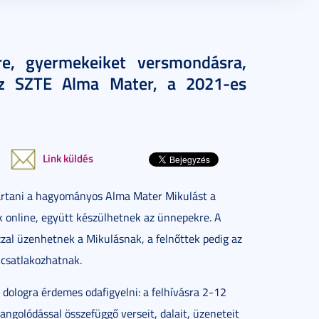
re, gyermekeiket versmondásra,
 az SZTE Alma Mater, a 2021-es
Link küldés
tartani a hagyományos Alma Mater Mikulást a
ik online, együtt készülhetnek az ünnepekre. A
jzzal üzenhetnek a Mikulásnak, a felnőttek pedig az
csatlakozhatnak.
 dologra érdemes odafigyelni: a felhívásra 2-12
angolódással összefüggő verseit, dalait, üzeneteit