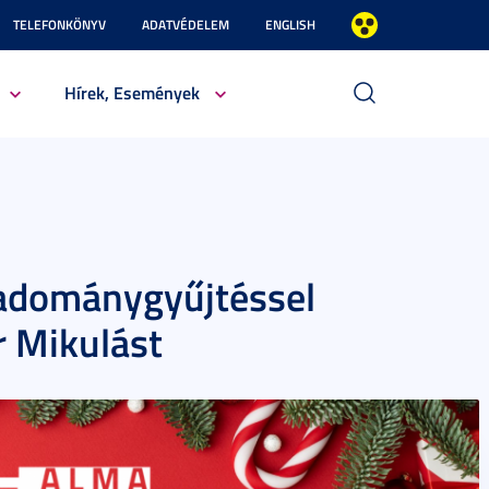
TELEFONKÖNYV
ADATVÉDELEM
ENGLISH
Hírek, Események
 adománygyűjtéssel
r Mikulást