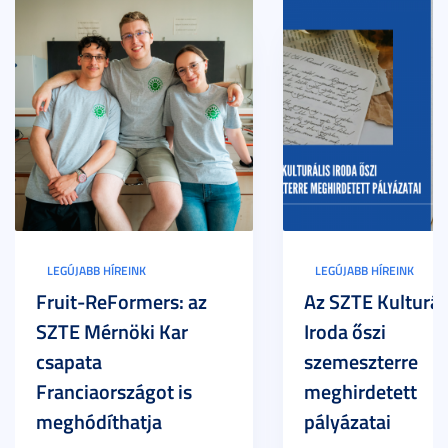
LEGÚJABB HÍREINK
LEGÚJABB HÍREINK
Fruit-ReFormers: az
Az SZTE Kulturál
SZTE Mérnöki Kar
Iroda őszi
csapata
szemeszterre
Franciaországot is
meghirdetett
meghódíthatja
pályázatai