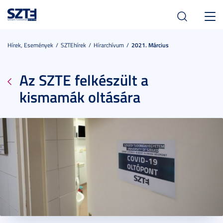
Toggl
navig
Hírek, Események
SZTEhírek
Hírarchívum
2021. Március
Az SZTE felkészült a
kismamák oltására