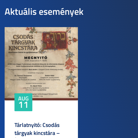
Aktuális események
AUG
11
Tárlatnyitó: Csodás
tárgyak kincstára –