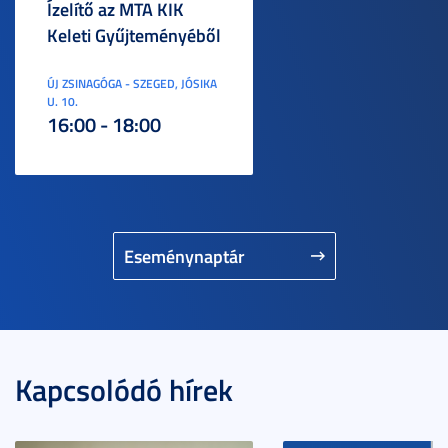
Ízelítő az MTA KIK
Keleti Gyűjteményéből
ÚJ ZSINAGÓGA - SZEGED, JÓSIKA
U. 10.
16:00 - 18:00
Eseménynaptár
Kapcsolódó hírek