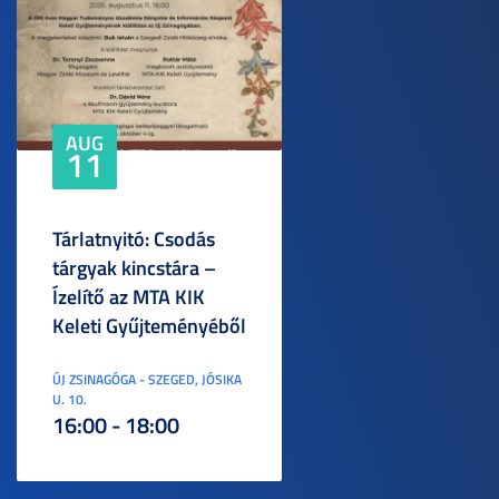
AUG
11
Tárlatnyitó: Csodás
tárgyak kincstára –
Ízelítő az MTA KIK
Keleti Gyűjteményéből
ÚJ ZSINAGÓGA - SZEGED, JÓSIKA
U. 10.
16:00 - 18:00