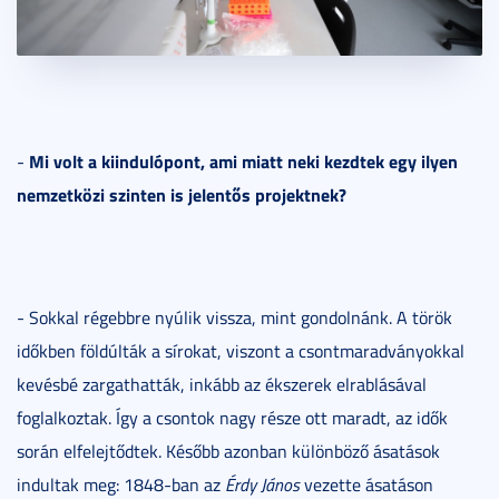
Mi volt a kiindulópont, ami miatt neki kezdtek egy ilyen
-
nemzetközi szinten is jelentős projektnek?
- Sokkal régebbre nyúlik vissza, mint gondolnánk. A török
időkben földúlták a sírokat, viszont a csontmaradványokkal
kevésbé zargathatták, inkább az ékszerek elrablásával
foglalkoztak. Így a csontok nagy része ott maradt, az idők
során elfelejtődtek. Később azonban különböző ásatások
indultak meg: 1848-ban az
Érdy János
vezette ásatáson