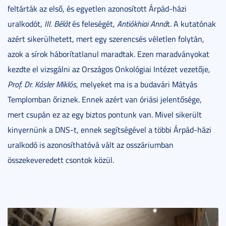
feltárták az első, és egyetlen azonosított Árpád-házi
uralkodót,
III. Bélát
és feleségét,
Antiókhiai Anná
t. A kutatónak
azért sikerülhetett, mert egy szerencsés véletlen folytán,
azok a sírok háborítatlanul maradtak. Ezen maradványokat
kezdte el vizsgálni az Országos Onkológiai Intézet vezetője,
Prof. Dr. Kásler Miklós
, melyeket ma is a budavári Mátyás
Templomban őriznek. Ennek azért van óriási jelentősége,
mert csupán ez az egy biztos pontunk van. Mivel sikerült
kinyernünk a DNS-t, ennek segítségével a többi Árpád-házi
uralkodó is azonosíthatóvá vált az osszáriumban
összekeveredett csontok közül.