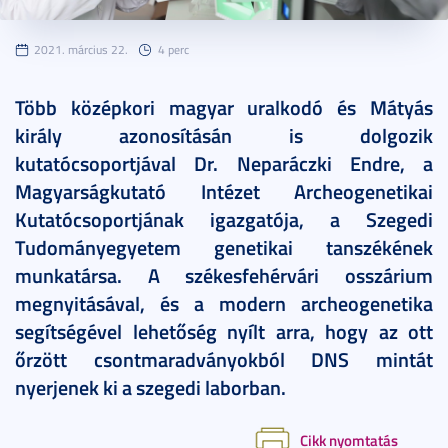
2021. március 22.
4 perc
Több középkori magyar uralkodó és Mátyás
király azonosításán is dolgozik
kutatócsoportjával Dr. Neparáczki Endre, a
Magyarságkutató Intézet Archeogenetikai
Kutatócsoportjának igazgatója, a Szegedi
Tudományegyetem genetikai tanszékének
munkatársa. A székesfehérvári osszárium
megnyitásával, és a modern archeogenetika
segítségével lehetőség nyílt arra, hogy az ott
őrzött csontmaradványokból DNS mintát
nyerjenek ki a szegedi laborban.
Cikk nyomtatás