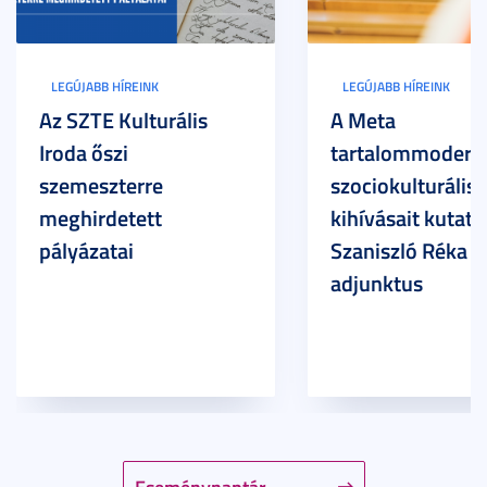
LEGÚJABB HÍREINK
LEGÚJABB HÍREINK
Az SZTE Kulturális
A Meta
Iroda őszi
tartalommoderác
szemeszterre
szociokulturális
meghirdetett
kihívásait kutatja
pályázatai
Szaniszló Réka Br
adjunktus
Eseménynaptár