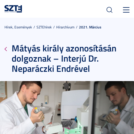
Toggl
navig
Hírek, Események
SZTEhírek
Hírarchívum
2021. Március
Mátyás király azonosításán
dolgoznak – Interjú Dr.
Neparáczki Endrével