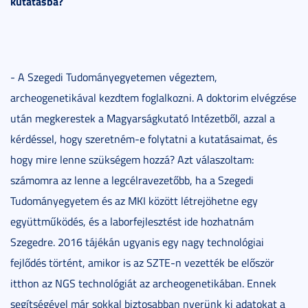
kutatásba?
- A Szegedi Tudományegyetemen végeztem,
archeogenetikával kezdtem foglalkozni. A doktorim elvégzése
után megkerestek a Magyarságkutató Intézetből, azzal a
kérdéssel, hogy szeretném-e folytatni a kutatásaimat, és
hogy mire lenne szükségem hozzá? Azt válaszoltam:
számomra az lenne a legcélravezetőbb, ha a Szegedi
Tudományegyetem és az MKI között létrejöhetne egy
együttműködés, és a laborfejlesztést ide hozhatnám
Szegedre. 2016 tájékán ugyanis egy nagy technológiai
fejlődés történt, amikor is az SZTE-n vezették be először
itthon az NGS technológiát az archeogenetikában. Ennek
segítségével már sokkal biztosabban nyerünk ki adatokat a