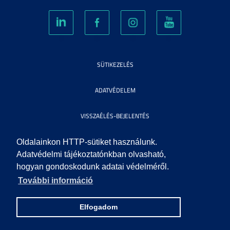
SÜTIKEZELÉS
ADATVÉDELEM
VISSZAÉLÉS-BEJELENTÉS
KÖZÉRDEKŰ ADATOK
Oldalainkon HTTP-sütiket használunk.
Adatvédelmi tájékoztatónkban olvasható,
hogyan gondoskodunk adatai védelméről.
IMPRESSZUM
További információ
SEGÍTSÉG
Elfogadom
© 2010 SZEGEDI TUDOMÁNYEGYETEM. MINDEN JOG FENNTARTVA.