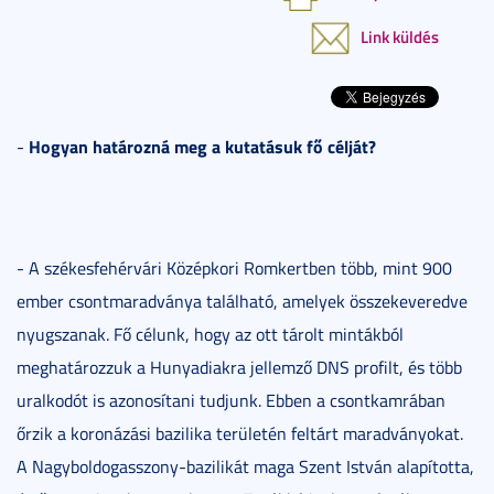
Link küldés
Hogyan határozná meg a kutatásuk fő célját?
-
- A székesfehérvári Középkori Romkertben több, mint 900
ember csontmaradványa található, amelyek összekeveredve
nyugszanak. Fő célunk, hogy az ott tárolt mintákból
meghatározzuk a Hunyadiakra jellemző DNS profilt, és több
uralkodót is azonosítani tudjunk. Ebben a csontkamrában
őrzik a koronázási bazilika területén feltárt maradványokat.
A Nagyboldogasszony-bazilikát maga Szent István alapította,