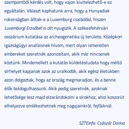
szempontból kérdés volt, hogy vajon kivitelezhető-e ez
egyáltalán. Választ kaphatunk arra, hogy a Hunyadiak
rokonságban álltak-e a Luxemburg családdal, hiszen
Luxemburgi Erzsébet
is ott nyugszik. A székesfehérvári
osszárium kutatása az archeogenetika új területe. Középkori
igazságügyi analízisnek hívom, mert olyan ismeretlen
embereket szeretnék azonosítani, akik már nincsenek
köztünk. Mindemellett a kutatás küldetéstudata hogy méltó
sírhelyet kapjanak azok az uralkodók, akik egész életükben
azon dolgoztak, hogy az ország megmaradjon, és a benne
élők boldogulhassunk. Akik pedig szeretnék, azoknak
lehetősége lesz majd elzarándokolni a sírokhoz, ahol koszorút
elhelyezve emlékezhetnek meg nagyjainkról, fejfáiknál.
SZTEinfo: Császár Dorina