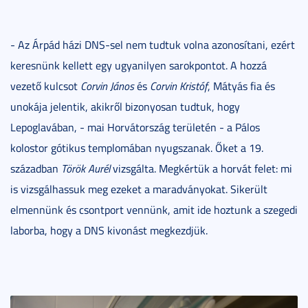
- Az Árpád házi DNS-sel nem tudtuk volna azonosítani, ezért
keresnünk kellett egy ugyanilyen sarokpontot. A hozzá
vezető kulcsot
Corvin János
és
Corvin Kristóf
, Mátyás fia és
unokája jelentik, akikről bizonyosan tudtuk, hogy
Lepoglavában, - mai Horvátország területén - a Pálos
kolostor gótikus templomában nyugszanak. Őket a 19.
században
Török Aurél
vizsgálta. Megkértük a horvát felet: mi
is vizsgálhassuk meg ezeket a maradványokat. Sikerült
elmennünk és csontport vennünk, amit ide hoztunk a szegedi
laborba, hogy a DNS kivonást megkezdjük.