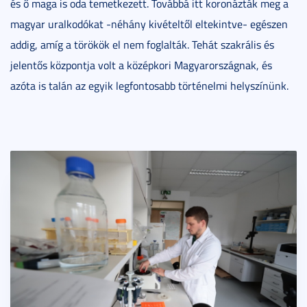
és ő maga is oda temetkezett. Továbbá itt koronázták meg a
magyar uralkodókat -néhány kivételtől eltekintve- egészen
addig, amíg a törökök el nem foglalták. Tehát szakrális és
jelentős központja volt a középkori Magyarországnak, és
azóta is talán az egyik legfontosabb történelmi helyszínünk.