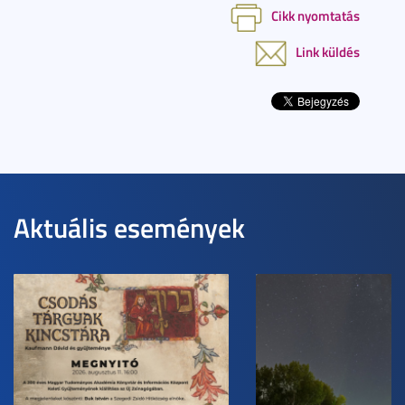
Cikk nyomtatás
Link küldés
Aktuális események