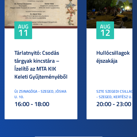
AUG
AUG
11
12
Tárlatnyitó: Csodás
Hullócsillagok
tárgyak kincstára –
éjszakája
Ízelítő az MTA KIK
Keleti Gyűjteményéből
ÚJ ZSINAGÓGA - SZEGED, JÓSIKA
SZTE SZEGEDI CSILLAGV
U. 10.
- SZEGED, KERTÉSZ U. 3.
16:00 - 18:00
20:00 - 23:00