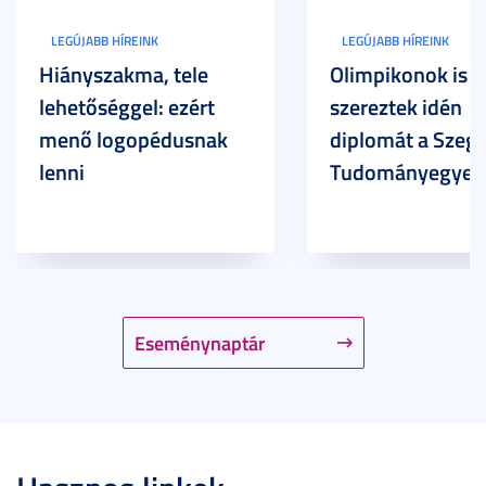
LEGÚJABB HÍREINK
LEGÚJABB HÍREINK
Hiányszakma, tele
Olimpikonok is
lehetőséggel: ezért
szereztek idén
menő logopédusnak
diplomát a Szege
lenni
Tudományegyet
Eseménynaptár