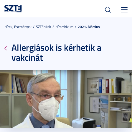
Toggl
navig
Hírek, Események
SZTEhírek
Hírarchívum
2021. Március
Allergiások is kérhetik a
vakcinát