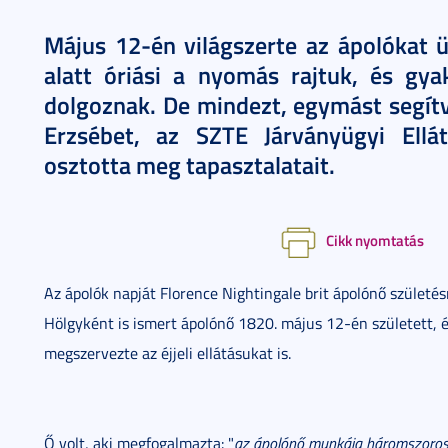
Május 12-én világszerte az ápolókat ü
alatt óriási a nyomás rajtuk, és gy
dolgoznak. De mindezt, egymást segítve
Erzsébet, az SZTE Járványügyi Ellá
osztotta meg tapasztalatait.
Cikk nyomtatás
Az ápolók napját Florence Nightingale brit ápolónő születé
Hölgyként is ismert ápolónő 1820. május 12-én született, é
megszervezte az éjjeli ellátásukat is.
Ő volt, aki megfogalmazta: "
az ápolónő munkája háromszoros ér