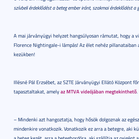
szívbeli érdeklődést a beteg ember iránt, szakmai érdeklődést a 
A mai járványügyi helyzet hangsúlyosan rámutat, hogy a vi
Florence Nightingale-i lámpás! Az élet nehéz pillanataiban 
kezükben!
Illésné Pál Erzsébet, az SZTE Járványügyi Ellátó Központ fő
az MTVA videójában megtekinthető
tapasztaltakat, amely
.
– Mindenki azt hangoztatja, hogy hősök dolgoznak az egés
mindenkire vonatkozik. Vonatkozik ez arra a betegre, aki küz
a beteg kezét, arra a beteghordóra, aki szállítja az oxigént 