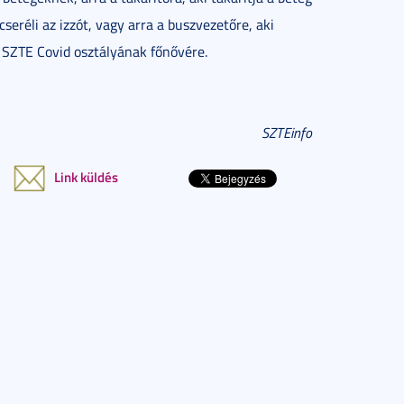
seréli az izzót, vagy arra a buszvezetőre, aki
z SZTE Covid osztályának főnővére.
SZTEinfo
Link küldés