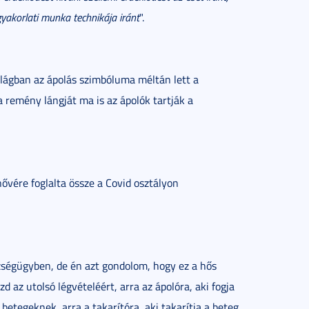
gyakorlati munka technikája iránt
".
lágban az ápolás szimbóluma méltán lett a
a remény lángját ma is az ápolók tartják a
nővére foglalta össze a Covid osztályon
zségügyben, de én azt gondolom, hogy ez a hős
d az utolsó légvételéért, arra az ápolóra, aki fogja
a betegeknek, arra a takarítóra, aki takarítja a beteg