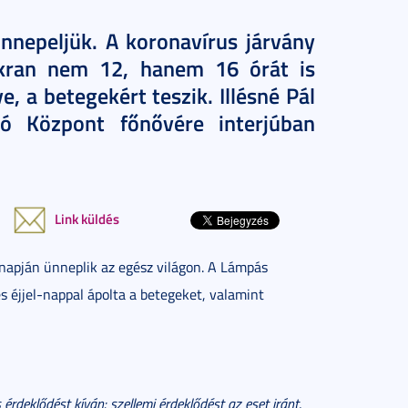
nnepeljük. A koronavírus járvány
akran nem 12, hanem 16 órát is
, a betegekért teszik. Illésné Pál
tó Központ főnővére interjúban
Link küldés
snapján ünneplik az egész világon. A Lámpás
s éjjel-nappal ápolta a betegeket, valamint
deklődést kíván: szellemi érdeklődést az eset iránt,