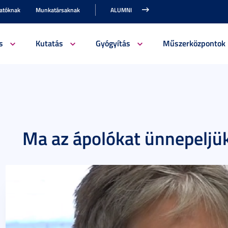
gatóknak
Munkatársaknak
ALUMNI
s
Kutatás
Gyógyítás
Műszerközpontok
Ma az ápolókat ünnepeljü