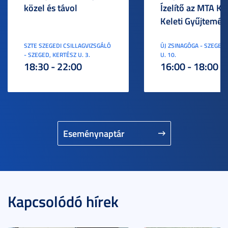
közel és távol
Ízelítő az MTA KI
Keleti Gyűjtemén
SZTE SZEGEDI CSILLAGVIZSGÁLÓ
ÚJ ZSINAGÓGA - SZEGED,
- SZEGED, KERTÉSZ U. 3.
U. 10.
18:30 - 22:00
16:00 - 18:00
Eseménynaptár
Kapcsolódó hírek