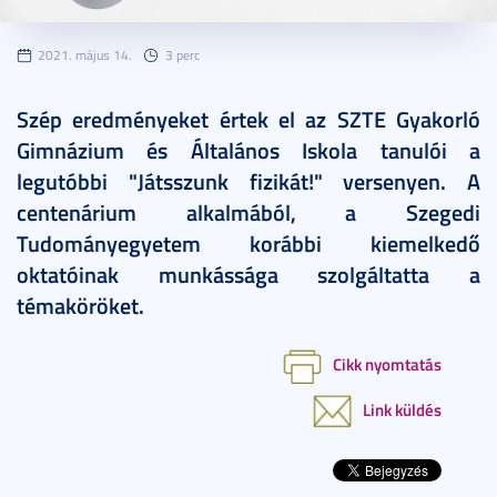
2021. május 14.
3 perc
Szép eredményeket értek el az SZTE Gyakorló
Gimnázium és Általános Iskola tanulói a
legutóbbi "Játsszunk fizikát!" versenyen. A
centenárium alkalmából, a Szegedi
Tudományegyetem korábbi kiemelkedő
oktatóinak munkássága szolgáltatta a
témaköröket.
Cikk nyomtatás
Link küldés