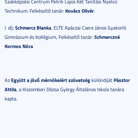
Szakképzési Centrum Petrik Lajos Két Tanítási Nyelvű
Kovács Olivér
Technikum. Felkészítő tanár:
.
Schmercz Blanka
I. díj:
, ELTE Apáczai Csere János Gyakorló
Schmerczné
Gimnázium és Kollégium, Felkészítő tanár:
Kormos Nóra
Együtt a jövő mérnökeiért szövetség
Pásztor
Az
különdíját
Attila
, a Kiszombori Dózsa György Általános Iskola tanára
kapta.