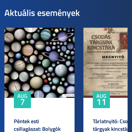
Aktuális események
AUG
AUG
7
11
Péntek esti
Tárlatnyitó: Csod
csillagászat: Bolygók
tárgyak kincstára