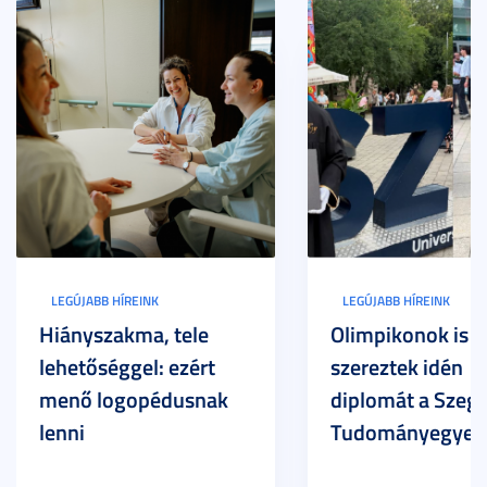
LEGÚJABB HÍREINK
LEGÚJABB HÍREINK
Hiányszakma, tele
Olimpikonok is
lehetőséggel: ezért
szereztek idén
menő logopédusnak
diplomát a Szege
lenni
Tudományegyet