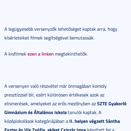
A legügyesebb versenyzők lehetőséget kaptak arra, hogy
kísérleteiket filmek segítségével bemutassák.
ezen a linken
A kisfilmek
megtekinthetők.
A versenyen való részvétel már önmagában komoly
presztízzsel bír, ezért különösen értékesek azok az
SZTE Gyakorló
elismerések, amelyeket az erős mezőnyben az
Gimnázium és Általános Iskola
tanulói kaptak. A
II. helyen végzett Sántha
középiskolások kategóriájában a
Eszter és Víg Zsófia, akiket Csiszár Imre
készített fel a