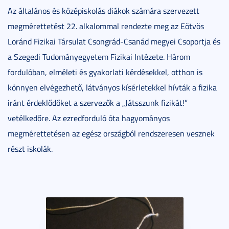
Az általános és középiskolás diákok számára szervezett
megmérettetést 22. alkalommal rendezte meg az Eötvös
Loránd Fizikai Társulat Csongrád-Csanád megyei Csoportja és
a Szegedi Tudományegyetem Fizikai Intézete. Három
fordulóban, elméleti és gyakorlati kérdésekkel, otthon is
könnyen elvégezhető, látványos kísérletekkel hívták a fizika
iránt érdeklődőket a szervezők a „Játsszunk fizikát!”
vetélkedőre. Az ezredforduló óta hagyományos
megmérettetésen az egész országból rendszeresen vesznek
részt iskolák.