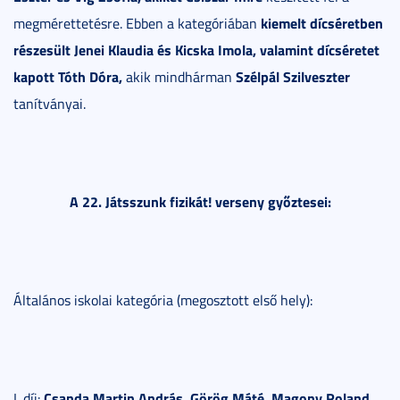
kiemelt dícséretben
megmérettetésre. Ebben a kategóriában
részesült Jenei Klaudia és Kicska Imola, valamint dícséretet
kapott Tóth Dóra,
Szélpál Szilveszter
akik mindhárman
tanítványai.
A 22. Játsszunk fizikát! verseny győztesei:
Általános iskolai kategória (megosztott első hely):
Csanda Martin András, Görög Máté, Magony Roland
I. díj:
,