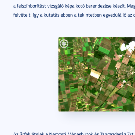
a felszínborítást vizsgáló képalkotó berendezése készít. M
felvételt, így a kutatás ebben a tekintetben egyedülálló az 
Az űrfelvételek a Nemzeti Ménesbirtok és Tangazdaság Zrt.