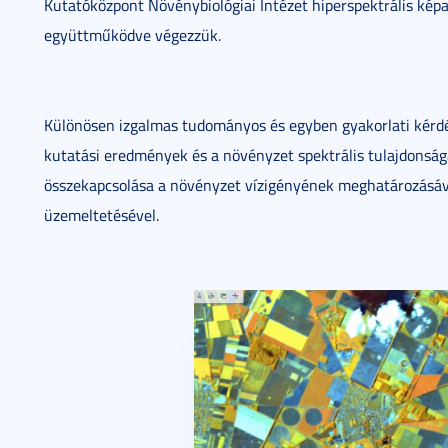
Kutatóközpont Növénybiológiai Intézet hiperspektrális kép
együttműködve végezzük.
Különösen izgalmas tudományos és egyben gyakorlati kérdés
kutatási eredmények és a növényzet spektrális tulajdonság
összekapcsolása a növényzet vízigényének meghatározásával
üzemeltetésével.