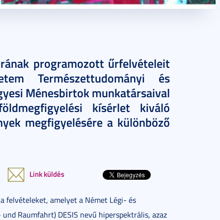
ának programozott űrfelvételeit
etem Természettudományi és
gyesi Ménesbirtok munkatársaival
ldmegfigyelési kísérlet kiváló
nyek megfigyelésére a különböző
Link küldés
a felvételeket, amelyet a Német Légi- és
 und Raumfahrt) DESIS nevű hiperspektrális, azaz