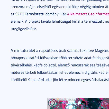
szenzora május elsejétől egészen október végéig minden áth
Alkalmazott Geoinformat
az SZTE Természettudományi Kar
elemzik. A projekt kiváló lehetőséget kínál a termesztett n
megfigyelésére.
A mintaterület a napsütéses órák számát tekintve Magyarors
hónapos kutatási időszakban több terrabyte adat feldolgozá
távérzékelési képfeldolgozó, elemző rendszerek segítségév
méteres térbeli felbontásban lehet elemezni digitális képfe
körülbelül 9 milliárd adat jön létre minden egyes áthaladásk