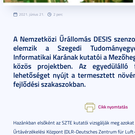
2021. június 21.
2 perc
A Nemzetközi Űrállomás DESIS szenzor
elemzik a Szegedi Tudományegy
Informatikai Karának kutatói a Mezőhe
közös projektben. Az egyedülálló fö
lehetőséget nyújt a termesztett növé
fejlődési szakaszokban.
Cikk nyomtatás
Hazánkban elsőként az SZTE kutatói vizsgálják meg azokat 
Űrtávérzékelési Központ (DLR-Deutsches Zentrum für Luft-