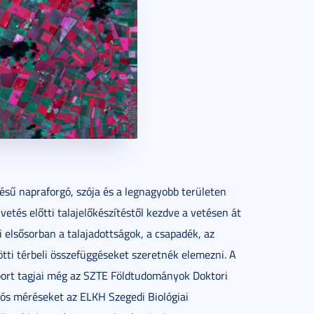
ésű napraforgó, szója és a legnagyobb területen
vetés előtti talajelőkészítéstől kezdve a vetésen át
i elsősorban a talajadottságok, a csapadék, az
tti térbeli összefüggéseket szeretnék elemezni. A
port tagjai még az SZTE Földtudományok Doktori
ciós méréseket az ELKH Szegedi Biológiai