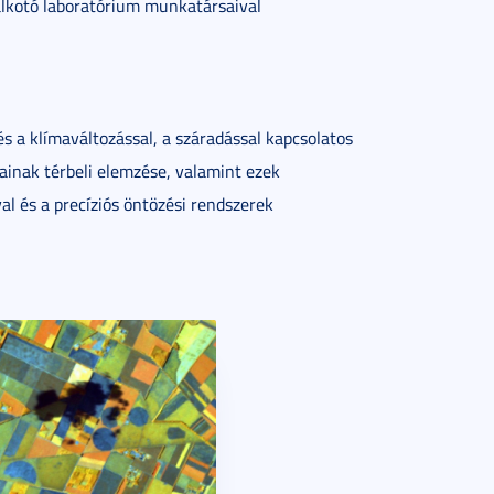
alkotó laboratórium munkatársaival
 a klímaváltozással, a száradással kapcsolatos
ainak térbeli elemzése, valamint ezek
 és a precíziós öntözési rendszerek