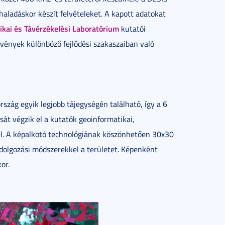
aladáskor készít felvételeket. A kapott adatokat
ikai és Távérzékelési Laboratórium
kutatói
övények különböző fejlődési szakaszaiban való
zág egyik legjobb tájegységén található, így a 6
sát végzik el a kutatók geoinformatikai,
el. A képalkotó technológiának köszönhetően 30x30
ldolgozási módszerekkel a területet. Képenként
or.