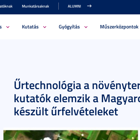
gatóknak
Munkatársaknak
ALUMNI
s
Kutatás
Gyógyítás
Műszerközpontok
Űrtechnológia a növényte
kutatók elemzik a Magyaro
készült űrfelvételeket