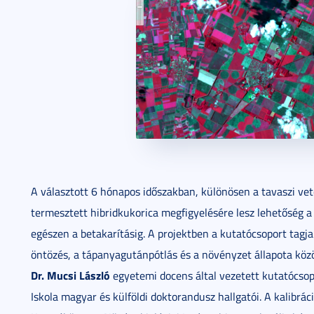
A választott 6 hónapos időszakban, különösen a tavaszi vet
termesztett hibridkukorica megfigyelésére lesz lehetőség a 
egészen a betakarításig. A projektben a kutatócsoport tagja
öntözés, a tápanyagutánpótlás és a növényzet állapota közö
Dr. Mucsi László
egyetemi docens által vezetett kutatócso
Iskola magyar és külföldi doktorandusz hallgatói. A kalibrá