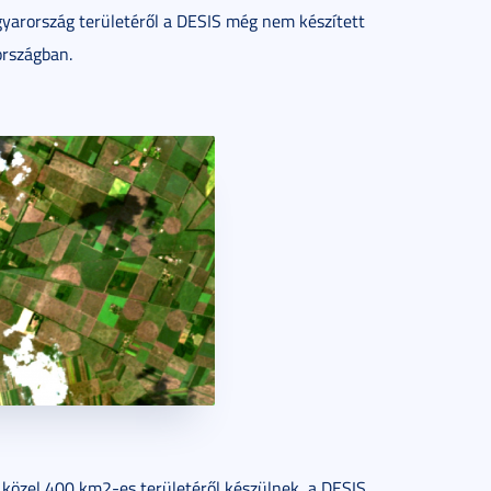
agyarország területéről a DESIS még nem készített
országban.
 közel 400 km2-es területéről készülnek, a DESIS