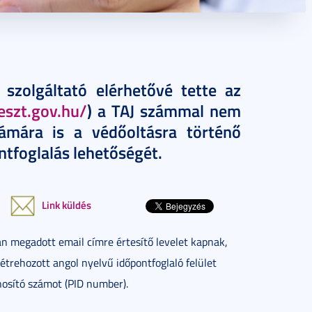
szolgáltató elérhetővé tette az
eeszt.gov.hu/
) a TAJ számmal nem
zámára is a védőoltásra történő
ontfoglalás lehetőségét.
Link küldés
án megadott email címre értesítő levelet kapnak,
trehozott angol nyelvű időpontfoglaló felület
onosító számot (PID number).