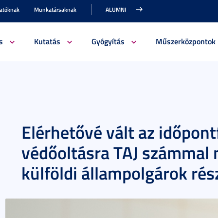
gatóknak
Munkatársaknak
ALUMNI
s
Kutatás
Gyógyítás
Műszerközpontok
Elérhetővé vált az időpon
védőoltásra TAJ számmal 
külföldi állampolgárok rés