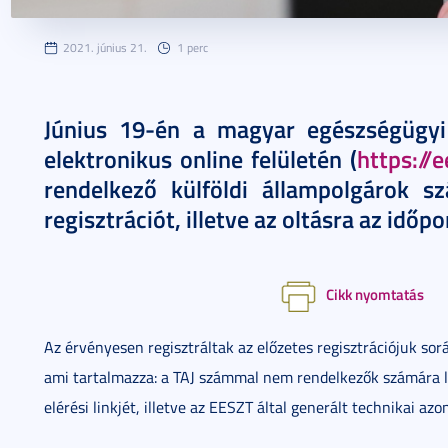
2021. június 21.
1 perc
Június 19-én a magyar egészségügyi 
elektronikus online felületén (
https://
rendelkező külföldi állampolgárok s
regisztrációt, illetve az oltásra az időp
Cikk nyomtatás
Az érvényesen regisztráltak az előzetes regisztrációjuk sor
ami tartalmazza: a TAJ számmal nem rendelkezők számára lé
elérési linkjét, illetve az EESZT által generált technikai az