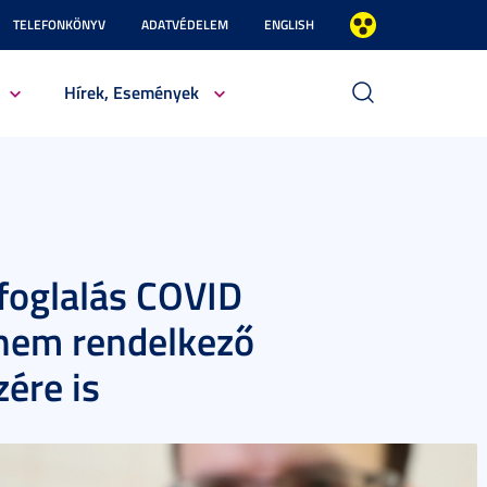
TELEFONKÖNYV
ADATVÉDELEM
ENGLISH
Hírek, Események
tfoglalás COVID
nem rendelkező
zére is