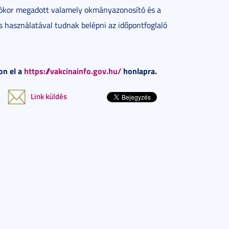
ációkor megadott valamely okmányazonosító és a
 használatával tudnak belépni az időpontfoglaló
on el a
https://vakcinainfo.gov.hu/
honlapra.
Link küldés