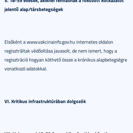
V. 18-59 évesek, akiknél fennállnak a fokozott kockázatot
jelentő alap/társbetegségek
Elsőként a www.vakcinainfo.gov.hu internetes oldalon
regisztráltak védőoltása javasolt, de nem ismert, hogy a
regisztráció hogyan köthető össze a krónikus alapbetegségre
vonatkozó adatokkal.
VI. Kritikus infrastruktúrában dolgozók