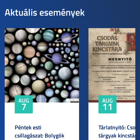
Aktuális események
AUG
AUG
7
11
Péntek esti
Tárlatnyitó: Csod
csillagászat: Bolygók
tárgyak kincstára