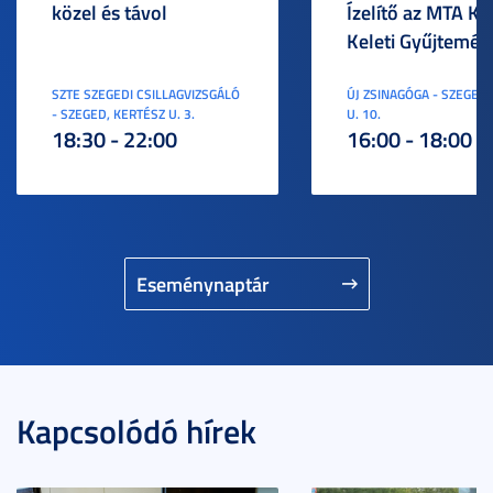
közel és távol
Ízelítő az MTA KI
Keleti Gyűjtemén
SZTE SZEGEDI CSILLAGVIZSGÁLÓ
ÚJ ZSINAGÓGA - SZEGED,
- SZEGED, KERTÉSZ U. 3.
U. 10.
18:30 - 22:00
16:00 - 18:00
Eseménynaptár
Kapcsolódó hírek