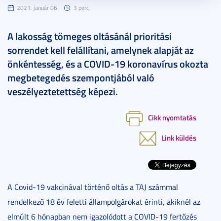
2021. január 06.
3 perc
A lakosság tömeges oltásánál prioritási
sorrendet kell felállítani, amelynek alapját az
önkéntesség, és a COVID-19 koronavírus okozta
megbetegedés szempontjából való
veszélyeztetettség képezi.
Cikk nyomtatás
Link küldés
A Covid-19 vakcinával történő oltás a TAJ számmal
rendelkező 18 év feletti állampolgárokat érinti, akiknél az
elmúlt 6 hónapban nem igazolódott a COVID-19 fertőzés