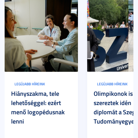
LEGÚJABB HÍREINK
LEGÚJABB HÍREINK
Hiányszakma, tele
Olimpikonok is
lehetőséggel: ezért
szereztek idén
menő logopédusnak
diplomát a Szege
lenni
Tudományegyet