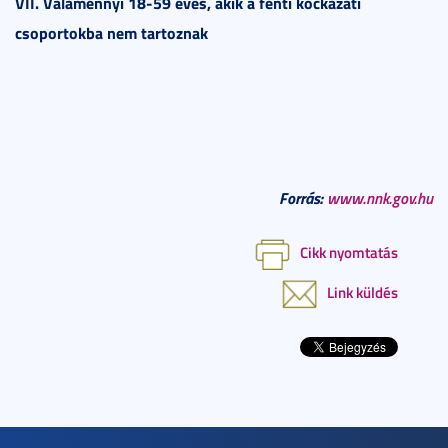
VII. Valamennyi 18-59 éves, akik a fenti kockázati
csoportokba nem tartoznak
Forrás:
www.nnk.gov.hu
Cikk nyomtatás
Link küldés