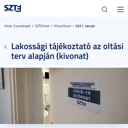
Toggl
navig
Hírek, Események
SZTEhírek
Hírarchívum
2021. Január
Lakossági tájékoztató az oltási
terv alapján (kivonat)