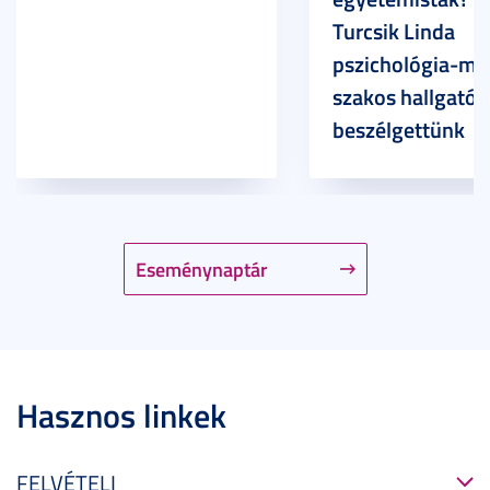
Turcsik Linda
pszichológia-ma
szakos hallgatóv
beszélgettünk
Eseménynaptár
Hasznos linkek
FELVÉTELI