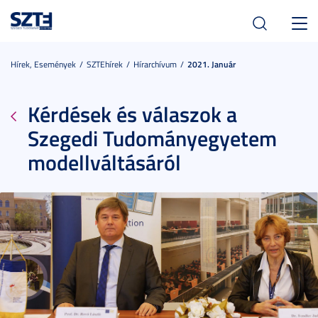
Toggl
navig
Hírek, Események
SZTEhírek
Hírarchívum
2021. Január
Kérdések és válaszok a
Szegedi Tudományegyetem
modellváltásáról