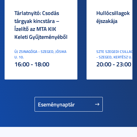
Tárlatnyitó: Csodás
Hullócsillagok
tárgyak kincstára –
éjszakája
Ízelítő az MTA KIK
Keleti Gyűjteményéből
ÚJ ZSINAGÓGA - SZEGED, JÓSIKA
SZTE SZEGEDI CSILLAGV
U. 10.
- SZEGED, KERTÉSZ U. 3.
16:00 - 18:00
20:00 - 23:00
Eseménynaptár