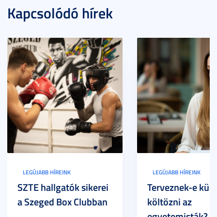
Kapcsolódó hírek
LEGÚJABB HÍREINK
LEGÚJABB HÍREINK
SZTE hallgatók sikerei
Terveznek-e külf
a Szeged Box Clubban
költözni az
egyetemisták? –